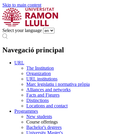
Skip to main content
Select your language
Navegació principal
URL
The Institution
Organization
URL institutions
Marc legislatiu i normativa pròpia
Alliances and networks
Facts and Figures
Distinctions
Locations and contact
Programmes
New students
Course offerings
Bachelor's degrees
University Master's