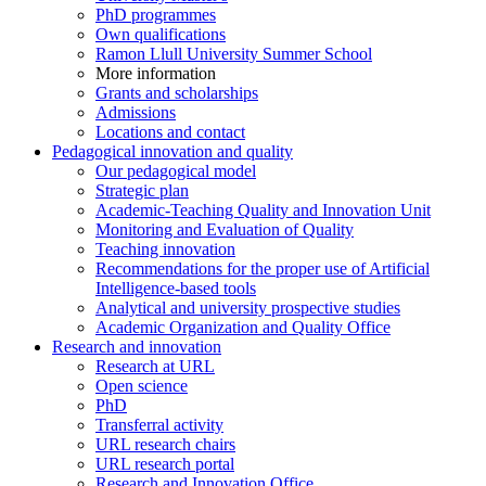
PhD programmes
Own qualifications
Ramon Llull University Summer School
More information
Grants and scholarships
Admissions
Locations and contact
Pedagogical innovation and quality
Our pedagogical model
Strategic plan
Academic-Teaching Quality and Innovation Unit
Monitoring and Evaluation of Quality
Teaching innovation
Recommendations for the proper use of Artificial
Intelligence-based tools
Analytical and university prospective studies
Academic Organization and Quality Office
Research and innovation
Research at URL
Open science
PhD
Transferral activity
URL research chairs
URL research portal
Research and Innovation Office