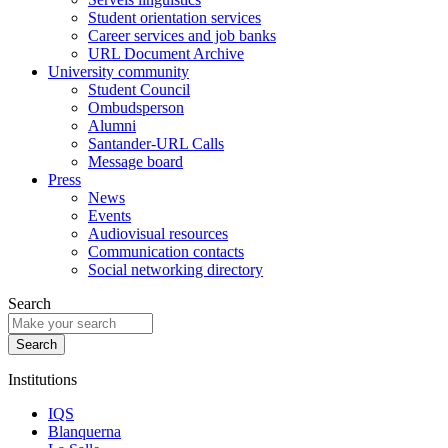
Student orientation services
Career services and job banks
URL Document Archive
University community
Student Council
Ombudsperson
Alumni
Santander-URL Calls
Message board
Press
News
Events
Audiovisual resources
Communication contacts
Social networking directory
Search
Institutions
IQS
Blanquerna