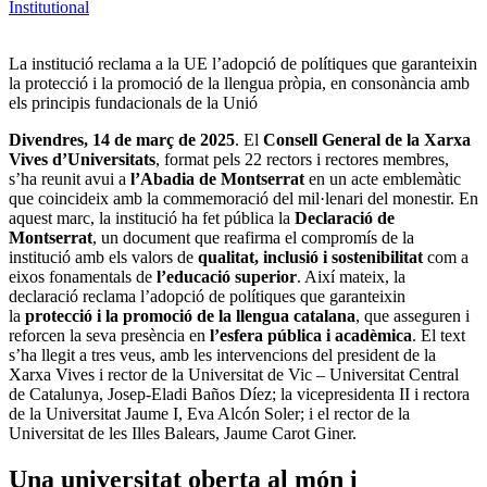
Institutional
La institució reclama a la UE l’adopció de polítiques que garanteixin
la protecció i la promoció de la llengua pròpia, en consonància amb
els principis fundacionals de la Unió
Divendres, 14 de març de 2025
.
El
Consell General de la Xarxa
Vives d’Universitats
, format pels 22 rectors i rectores membres,
s’ha reunit avui a
l’Abadia de Montserrat
en un acte emblemàtic
que coincideix amb la commemoració del mil·lenari del monestir. En
aquest marc, la institució ha fet pública la
Declaració de
Montserrat
, un document que reafirma el compromís de la
institució amb els valors de
qualitat, inclusió i sostenibilitat
com a
eixos fonamentals de
l’educació superior
. Així mateix, la
declaració reclama l’adopció de polítiques que garanteixin
la
protecció i la promoció de la llengua catalana
, que asseguren i
reforcen la seva presència en
l’esfera pública i acadèmica
. El text
s’ha llegit a tres veus, amb les intervencions del president de la
Xarxa Vives i rector de la Universitat de Vic – Universitat Central
de Catalunya, Josep-Eladi Baños Díez; la vicepresidenta II i rectora
de la Universitat Jaume I, Eva Alcón Soler; i el rector de la
Universitat de les Illes Balears, Jaume Carot Giner.
Una universitat oberta al món i