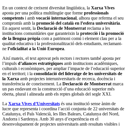
En un context de creixent diversitat lingüística, la
Xarxa Vives
aposta per una política multilingüe que forme
professionals
competents
i amb
vocació internacional
, alhora que referma el seu
compromís amb la
promoció del català en l’esfera universitària
.
En aquest sentit, la
Declaració de Montserrat
reclama a les
institucions comunitàries que garanteixin la
protecció i la promoció
de la llengua pròpia
com a patrimoni comú i element clau per a la
qualitat educativa i la professionalització dels estudiants, reclamant-
ne
l’oficialitat a la Unió Europea
.
Així mateix, el text aprovat pels rectors i rectores també aposta per
l’impuls
d’aliances estratègiques
amb institucions acadèmiques,
culturals i econòmiques, per ampliar l’impacte de l’educació superior
en el territori; i la
consolidació del lideratge de les universitats de
la Xarxa
amb projectes interuniversitaris de recerca, docència i
transferència de coneixement. La
Declaració de Montserrat
marca
un pas endavant en la construcció d’una educació superior més
oberta, plural i alineada amb els reptes globals del segle XXI.
La
Xarxa Vives d’Universitats
és una institució sense ànim de
lucre que representa i coordina l’acció conjunta de 22 universitats de
Catalunya, el País Valencià, les Illes Balears, Catalunya del Nord,
Andorra i Sardenya. Amb 30 anys d’experiència en el
desenvolupament de projectes universitaris amb resultats visibles i