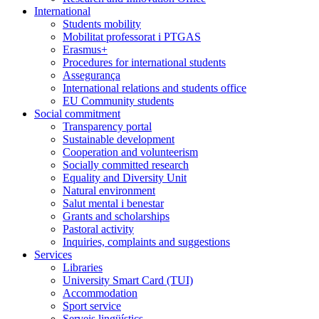
International
Students mobility
Mobilitat professorat i PTGAS
Erasmus+
Procedures for international students
Assegurança
International relations and students office
EU Community students
Social commitment
Transparency portal
Sustainable development
Cooperation and volunteerism
Socially committed research
Equality and Diversity Unit
Natural environment
Salut mental i benestar
Grants and scholarships
Pastoral activity
Inquiries, complaints and suggestions
Services
Libraries
University Smart Card (TUI)
Accommodation
Sport service
Serveis lingüístics