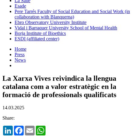
La Salle
Esade
Pere Tarrés Faculty of Social Education and Social Work (in
collaboration with Blanquerna)
Ebro Observatory University Institute
Vidal i Barraquer University School of Mental Health
Borja Institute of Bioethics
ESDI (affiliated center)
Home
Press
News
La Xarxa Vives reivindica la llengua
catalana com a valor estratègic en la
formació de professionals qualificats
14.03.2025
Share:
LinkedIn
Facebook
Email
WhatsApp