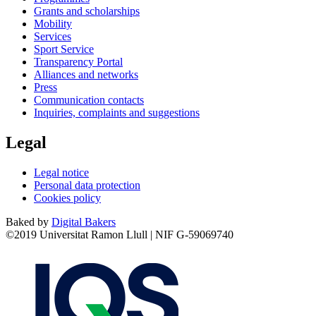
Grants and scholarships
Mobility
Services
Sport Service
Transparency Portal
Alliances and networks
Press
Communication contacts
Inquiries, complaints and suggestions
Legal
Legal notice
Personal data protection
Cookies policy
Baked by
Digital Bakers
©2019 Universitat Ramon Llull | NIF G-59069740