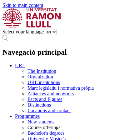
Skip to main content
Select your language
Navegació principal
URL
The Institution
Organization
URL institutions
Marc legislatiu i normativa pròpia
Alliances and networks
Facts and Figures
Distinctions
Locations and contact
Programmes
New students
Course offerings
Bachelor's degrees
University Master's