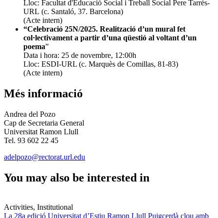
Lloc:
Facultat d'Educació Social i Treball Social Pere Tarrés-
URL (c. Santaló, 37. Barcelona)
(Acte intern)
“Celebració 25N/2025. Realització d’un mural fet
col·lectivament a partir d’una qüestió al voltant d’un
poema
”
Data i hora: 25 de novembre, 12:00h
Lloc: ESDI-URL (c. Marquès de Comillas, 81-83)
(Acte intern)
Més informació
Andrea del Pozo
Cap de Secretaria General
Universitat Ramon Llull
Tel. 93 602 22 45
adelpozo@rectorat.url.edu
You may also be interested in
Activities, Institutional
La 28a edició Universitat d’Estiu Ramon Llull Puigcerdà clou amb