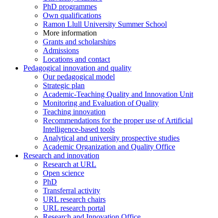
PhD programmes
Own qualifications
Ramon Llull University Summer School
More information
Grants and scholarships
Admissions
Locations and contact
Pedagogical innovation and quality
Our pedagogical model
Strategic plan
Academic-Teaching Quality and Innovation Unit
Monitoring and Evaluation of Quality
Teaching innovation
Recommendations for the proper use of Artificial
Intelligence-based tools
Analytical and university prospective studies
Academic Organization and Quality Office
Research and innovation
Research at URL
Open science
PhD
Transferral activity
URL research chairs
URL research portal
Research and Innovation Office