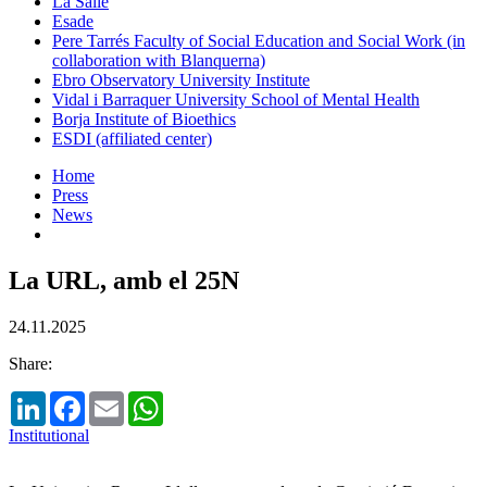
La Salle
Esade
Pere Tarrés Faculty of Social Education and Social Work (in
collaboration with Blanquerna)
Ebro Observatory University Institute
Vidal i Barraquer University School of Mental Health
Borja Institute of Bioethics
ESDI (affiliated center)
Home
Press
News
La URL, amb el 25N
24.11.2025
Share:
LinkedIn
Facebook
Email
WhatsApp
Institutional