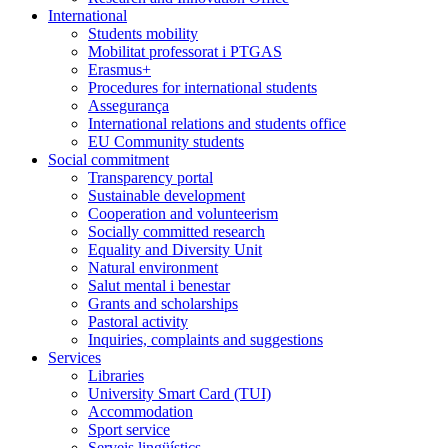
International
Students mobility
Mobilitat professorat i PTGAS
Erasmus+
Procedures for international students
Assegurança
International relations and students office
EU Community students
Social commitment
Transparency portal
Sustainable development
Cooperation and volunteerism
Socially committed research
Equality and Diversity Unit
Natural environment
Salut mental i benestar
Grants and scholarships
Pastoral activity
Inquiries, complaints and suggestions
Services
Libraries
University Smart Card (TUI)
Accommodation
Sport service
Serveis lingüístics