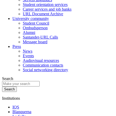
Student orientation services
Career services and job banks
URL Document Archive
University community
Student Council
Ombudsperson
Alumni
Santander-URL Calls
Message board
Press
News
Events
Audiovisual resources
Communication contacts
Social networking directory
Search
Institutions
IQS
Blanquerna