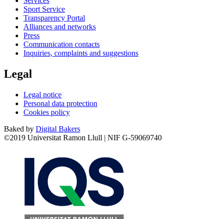
Services
Sport Service
Transparency Portal
Alliances and networks
Press
Communication contacts
Inquiries, complaints and suggestions
Legal
Legal notice
Personal data protection
Cookies policy
Baked by
Digital Bakers
©2019 Universitat Ramon Llull | NIF G-59069740