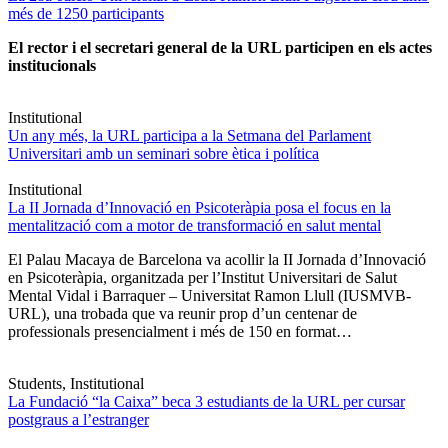
més de 1250 participants
El rector i el secretari general de la URL participen en els actes
institucionals
Institutional
Un any més, la URL participa a la Setmana del Parlament
Universitari amb un seminari sobre ètica i política
Institutional
La II Jornada d’Innovació en Psicoteràpia posa el focus en la
mentalització com a motor de transformació en salut mental
El Palau Macaya de Barcelona va acollir la II Jornada d’Innovació
en Psicoteràpia, organitzada per l’Institut Universitari de Salut
Mental Vidal i Barraquer – Universitat Ramon Llull (IUSMVB-
URL), una trobada que va reunir prop d’un centenar de
professionals presencialment i més de 150 en format…
Students, Institutional
La Fundació “la Caixa” beca 3 estudiants de la URL per cursar
postgraus a l’estranger