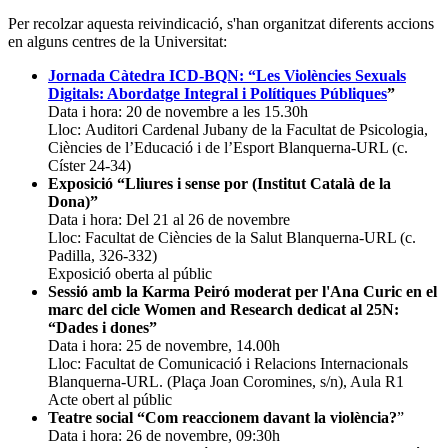
Per recolzar aquesta reivindicació, s'han organitzat diferents accions
en alguns centres de la Universitat:
Jornada Càtedra ICD-BQN: “Les Violències Sexuals
Digitals: Abordatge Integral i Polítiques Públiques
”
Data i hora: 20 de novembre a les 15.30h
Lloc: Auditori Cardenal Jubany de la Facultat de Psicologia,
Ciències de l’Educació i de l’Esport Blanquerna-URL (c.
Císter 24-34)
Exposició “Lliures i sense por (Institut Català de la
Dona)”
Data i hora: Del 21 al 26 de novembre
Lloc: Facultat de Ciències de la Salut Blanquerna-URL (c.
Padilla, 326-332)
Exposició oberta al públic
Sessió amb la Karma Peiró moderat per l'Ana Curic en el
marc del cicle Women and Research dedicat al 25N:
“Dades i dones”
Data i hora: 25 de novembre, 14.00h
Lloc: Facultat de Comunicació i Relacions Internacionals
Blanquerna-URL. (Plaça Joan Coromines, s/n), Aula R1
Acte obert al públic
Teatre social “Com reaccionem davant la violència?
”
Data i hora: 26 de novembre, 09:30h