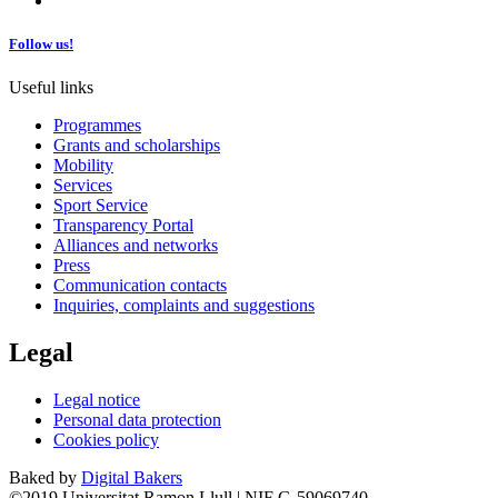
Follow us!
Useful links
Programmes
Grants and scholarships
Mobility
Services
Sport Service
Transparency Portal
Alliances and networks
Press
Communication contacts
Inquiries, complaints and suggestions
Legal
Legal notice
Personal data protection
Cookies policy
Baked by
Digital Bakers
©2019 Universitat Ramon Llull | NIF G-59069740