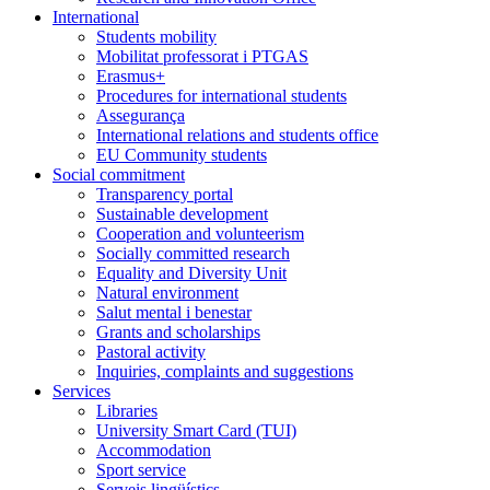
International
Students mobility
Mobilitat professorat i PTGAS
Erasmus+
Procedures for international students
Assegurança
International relations and students office
EU Community students
Social commitment
Transparency portal
Sustainable development
Cooperation and volunteerism
Socially committed research
Equality and Diversity Unit
Natural environment
Salut mental i benestar
Grants and scholarships
Pastoral activity
Inquiries, complaints and suggestions
Services
Libraries
University Smart Card (TUI)
Accommodation
Sport service
Serveis lingüístics