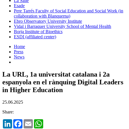
La Salle
Esade
Pere Tarrés Faculty of Social Education and Social Work (in
collaboration with Blanquerna)
Ebro Observatory University Institute
Vidal i Barraquer University School of Mental Health
Borja Institute of Bioethics
ESDI (affiliated center)
Home
Press
News
La URL, 1a universitat catalana i 2a
espanyola en el rànquing Digital Leaders
in Higher Education
25.06.2025
Share:
LinkedIn
Facebook
Email
WhatsApp