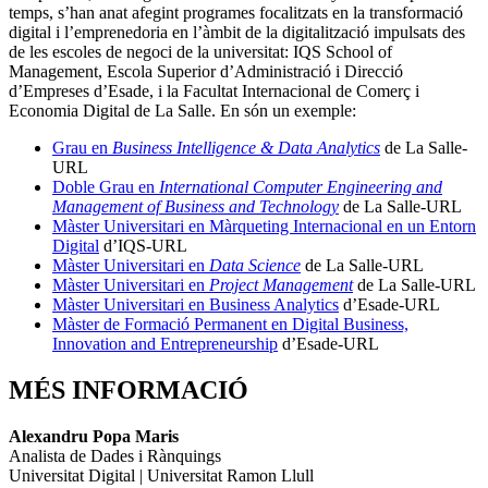
temps, s’han anat afegint programes focalitzats en la transformació
digital i l’emprenedoria en l’àmbit de la digitalització impulsats des
de les escoles de negoci de la universitat: IQS School of
Management, Escola Superior d’Administració i Direcció
d’Empreses d’Esade, i la Facultat Internacional de Comerç i
Economia Digital de La Salle. En són un exemple:
Grau en
Business Intelligence & Data Analytics
de La Salle-
URL
Doble Grau en
International Computer Engineering and
Management of Business and Technology
de La Salle-URL
Màster Universitari en Màrqueting Internacional en un Entorn
Digital
d’IQS-URL
Màster Universitari en
Data Science
de La Salle-URL
Màster Universitari en
Project Management
de La Salle-URL
Màster Universitari en Business Analytics
d’Esade-URL
Màster de Formació Permanent en Digital Business,
Innovation and Entrepreneurship
d’Esade-URL
MÉS INFORMACIÓ
Alexandru Popa Maris
Analista de Dades i Rànquings
Universitat Digital | Universitat Ramon Llull