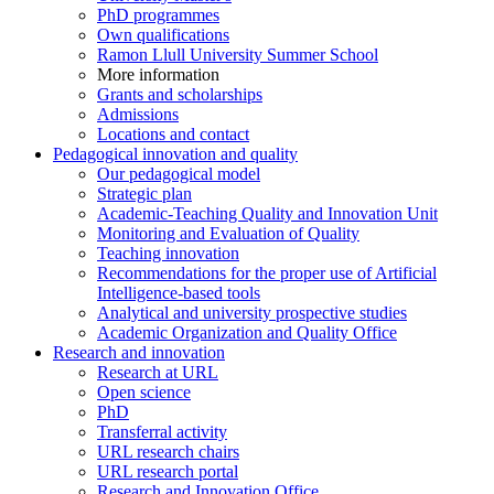
PhD programmes
Own qualifications
Ramon Llull University Summer School
More information
Grants and scholarships
Admissions
Locations and contact
Pedagogical innovation and quality
Our pedagogical model
Strategic plan
Academic-Teaching Quality and Innovation Unit
Monitoring and Evaluation of Quality
Teaching innovation
Recommendations for the proper use of Artificial
Intelligence-based tools
Analytical and university prospective studies
Academic Organization and Quality Office
Research and innovation
Research at URL
Open science
PhD
Transferral activity
URL research chairs
URL research portal
Research and Innovation Office