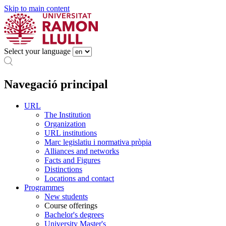
Skip to main content
Select your language
Navegació principal
URL
The Institution
Organization
URL institutions
Marc legislatiu i normativa pròpia
Alliances and networks
Facts and Figures
Distinctions
Locations and contact
Programmes
New students
Course offerings
Bachelor's degrees
University Master's