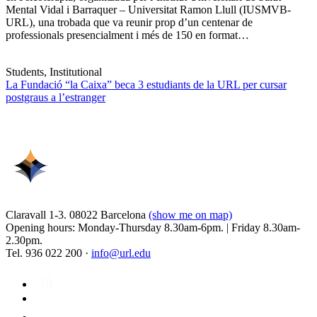
Mental Vidal i Barraquer – Universitat Ramon Llull (IUSMVB-
URL), una trobada que va reunir prop d’un centenar de
professionals presencialment i més de 150 en format…
Students, Institutional
La Fundació “la Caixa” beca 3 estudiants de la URL per cursar
postgraus a l’estranger
Claravall 1-3. 08022 Barcelona
(show me on map)
Opening hours: Monday-Thursday 8.30am-6pm. | Friday 8.30am-
2.30pm.
Tel. 936 022 200 ·
info@url.edu