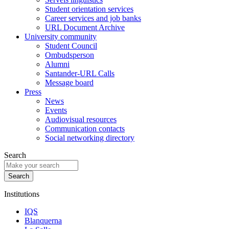
Student orientation services
Career services and job banks
URL Document Archive
University community
Student Council
Ombudsperson
Alumni
Santander-URL Calls
Message board
Press
News
Events
Audiovisual resources
Communication contacts
Social networking directory
Search
Institutions
IQS
Blanquerna