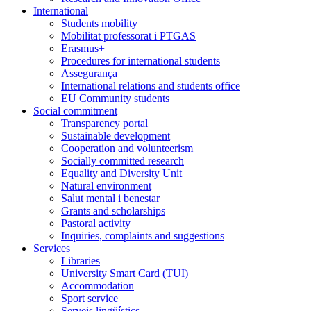
International
Students mobility
Mobilitat professorat i PTGAS
Erasmus+
Procedures for international students
Assegurança
International relations and students office
EU Community students
Social commitment
Transparency portal
Sustainable development
Cooperation and volunteerism
Socially committed research
Equality and Diversity Unit
Natural environment
Salut mental i benestar
Grants and scholarships
Pastoral activity
Inquiries, complaints and suggestions
Services
Libraries
University Smart Card (TUI)
Accommodation
Sport service
Serveis lingüístics