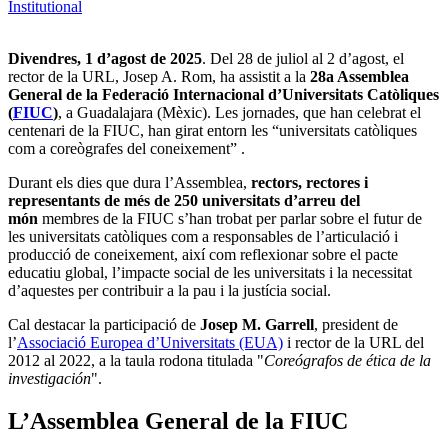
Institutional
Divendres, 1 d’agost de 2025
. Del 28 de juliol al 2 d’agost, el
rector de la URL, Josep A. Rom, ha assistit a la
28a Assemblea
General de la Federació Internacional d’Universitats Catòliques
(
FIUC
)
, a Guadalajara (Mèxic). Les jornades, que han celebrat el
centenari de la FIUC, han girat entorn les “universitats catòliques
com a coreògrafes del coneixement” .
Durant els dies que dura l’Assemblea,
rectors, rectores i
representants de més de 250 universitats d’arreu del
món
membres de la FIUC s’han trobat per parlar sobre el futur de
les universitats catòliques com a responsables de l’articulació i
producció de coneixement, així com reflexionar sobre el pacte
educatiu global, l’impacte social de les universitats i la necessitat
d’aquestes per contribuir a la pau i la justícia social.
Cal destacar la participació de
Josep M. Garrell
, president de
l’
Associació Europea d’Universitats (EUA)
i rector de la URL del
2012 al 2022, a la taula rodona titulada "
Coreógrafos de ética de la
investigación
".
L’Assemblea General de la FIUC