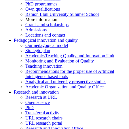
PhD programmes
Own qualifications
Ramon Llull University Summer School
More information
Grants and scholarships
Admissions
Locations and contact
Pedagogical innovation and quality
Our pedagogical model
Strategic plan
Academic-Teaching Quality and Innovation Unit
Monitoring and Evaluation of Quality
Teaching innovation
Recommendations for the proper use of Artificial
Intelligence-based tools
Analytical and university prospective studies
Academic Organization and Quality Office
Research and innovation
Research at URL
Open science
PhD
Transferral activity
URL research chairs
URL research portal
Research and Innovation Office