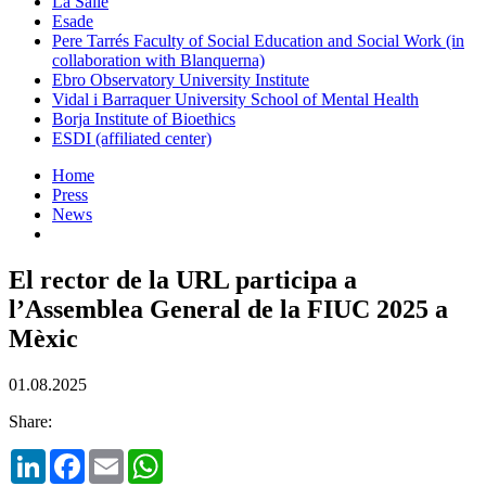
La Salle
Esade
Pere Tarrés Faculty of Social Education and Social Work (in
collaboration with Blanquerna)
Ebro Observatory University Institute
Vidal i Barraquer University School of Mental Health
Borja Institute of Bioethics
ESDI (affiliated center)
Home
Press
News
El rector de la URL participa a
l’Assemblea General de la FIUC 2025 a
Mèxic
01.08.2025
Share:
LinkedIn
Facebook
Email
WhatsApp