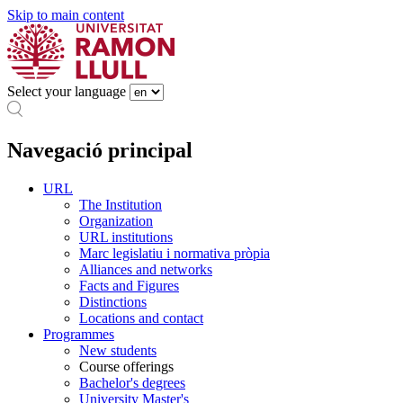
Skip to main content
Select your language
Navegació principal
URL
The Institution
Organization
URL institutions
Marc legislatiu i normativa pròpia
Alliances and networks
Facts and Figures
Distinctions
Locations and contact
Programmes
New students
Course offerings
Bachelor's degrees
University Master's