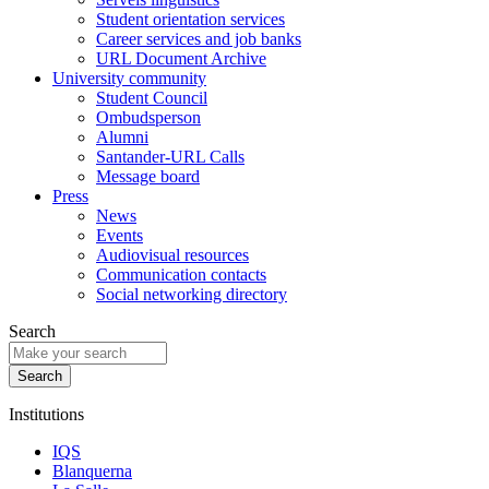
Student orientation services
Career services and job banks
URL Document Archive
University community
Student Council
Ombudsperson
Alumni
Santander-URL Calls
Message board
Press
News
Events
Audiovisual resources
Communication contacts
Social networking directory
Search
Institutions
IQS
Blanquerna