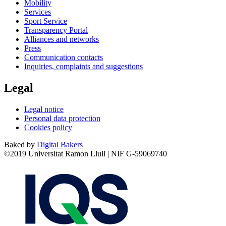
Mobility
Services
Sport Service
Transparency Portal
Alliances and networks
Press
Communication contacts
Inquiries, complaints and suggestions
Legal
Legal notice
Personal data protection
Cookies policy
Baked by
Digital Bakers
©2019 Universitat Ramon Llull | NIF G-59069740