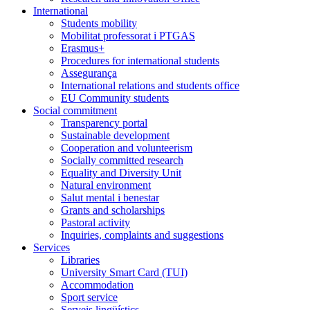
International
Students mobility
Mobilitat professorat i PTGAS
Erasmus+
Procedures for international students
Assegurança
International relations and students office
EU Community students
Social commitment
Transparency portal
Sustainable development
Cooperation and volunteerism
Socially committed research
Equality and Diversity Unit
Natural environment
Salut mental i benestar
Grants and scholarships
Pastoral activity
Inquiries, complaints and suggestions
Services
Libraries
University Smart Card (TUI)
Accommodation
Sport service
Serveis lingüístics