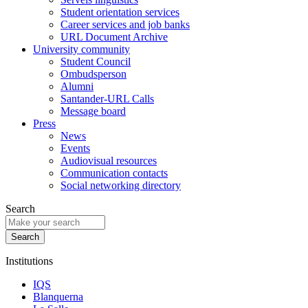
Student orientation services
Career services and job banks
URL Document Archive
University community
Student Council
Ombudsperson
Alumni
Santander-URL Calls
Message board
Press
News
Events
Audiovisual resources
Communication contacts
Social networking directory
Search
Institutions
IQS
Blanquerna