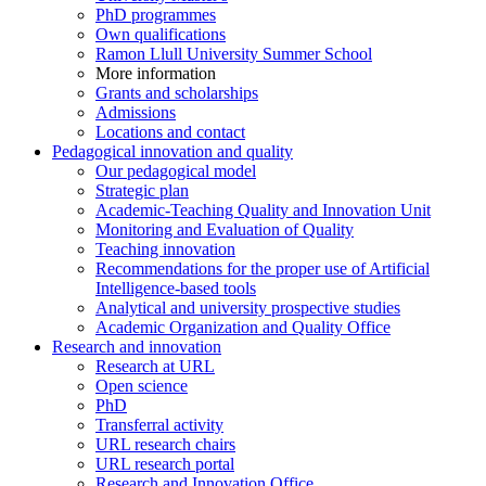
PhD programmes
Own qualifications
Ramon Llull University Summer School
More information
Grants and scholarships
Admissions
Locations and contact
Pedagogical innovation and quality
Our pedagogical model
Strategic plan
Academic-Teaching Quality and Innovation Unit
Monitoring and Evaluation of Quality
Teaching innovation
Recommendations for the proper use of Artificial
Intelligence-based tools
Analytical and university prospective studies
Academic Organization and Quality Office
Research and innovation
Research at URL
Open science
PhD
Transferral activity
URL research chairs
URL research portal
Research and Innovation Office