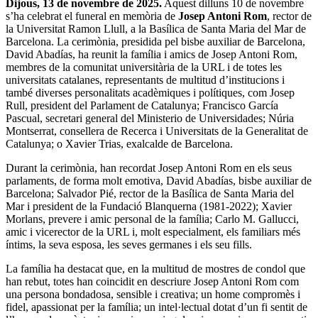
Dijous, 13 de novembre de 2025.
Aquest dilluns 10 de novembre
s’ha celebrat el funeral en memòria de
Josep Antoni Rom
, rector de
la Universitat Ramon Llull, a la Basílica de Santa Maria del Mar de
Barcelona. La cerimònia, presidida pel bisbe auxiliar de Barcelona,
David Abadías, ha reunit la família i amics de Josep Antoni Rom,
membres de la comunitat universitària de la URL i de totes les
universitats catalanes, representants de multitud d’institucions i
també diverses personalitats acadèmiques i polítiques, com Josep
Rull, president del Parlament de Catalunya; Francisco García
Pascual, secretari general del Ministerio de Universidades; Núria
Montserrat, consellera de Recerca i Universitats de la Generalitat de
Catalunya; o Xavier Trias, exalcalde de Barcelona.
Durant la cerimònia, han recordat Josep Antoni Rom en els seus
parlaments, de forma molt emotiva, David Abadías, bisbe auxiliar de
Barcelona; Salvador Pié, rector de la Basílica de Santa Maria del
Mar i president de la Fundació Blanquerna (1981-2022); Xavier
Morlans, prevere i amic personal de la família; Carlo M. Gallucci,
amic i vicerector de la URL i, molt especialment, els familiars més
íntims, la seva esposa, les seves germanes i els seu fills.
La família ha destacat que, en la multitud de mostres de condol que
han rebut, totes han coincidit en descriure Josep Antoni Rom com
una persona bondadosa, sensible i creativa; un home compromès i
fidel, apassionat per la família; un intel·lectual dotat d’un fi sentit de