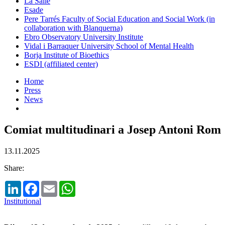
La Salle
Esade
Pere Tarrés Faculty of Social Education and Social Work (in
collaboration with Blanquerna)
Ebro Observatory University Institute
Vidal i Barraquer University School of Mental Health
Borja Institute of Bioethics
ESDI (affiliated center)
Home
Press
News
Comiat multitudinari a Josep Antoni Rom
13.11.2025
Share:
LinkedIn
Facebook
Email
WhatsApp
Institutional