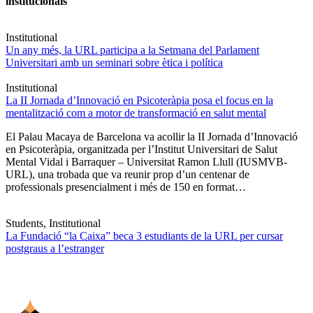
institucionals
Institutional
Un any més, la URL participa a la Setmana del Parlament
Universitari amb un seminari sobre ètica i política
Institutional
La II Jornada d’Innovació en Psicoteràpia posa el focus en la
mentalització com a motor de transformació en salut mental
El Palau Macaya de Barcelona va acollir la II Jornada d’Innovació
en Psicoteràpia, organitzada per l’Institut Universitari de Salut
Mental Vidal i Barraquer – Universitat Ramon Llull (IUSMVB-
URL), una trobada que va reunir prop d’un centenar de
professionals presencialment i més de 150 en format…
Students, Institutional
La Fundació “la Caixa” beca 3 estudiants de la URL per cursar
postgraus a l’estranger