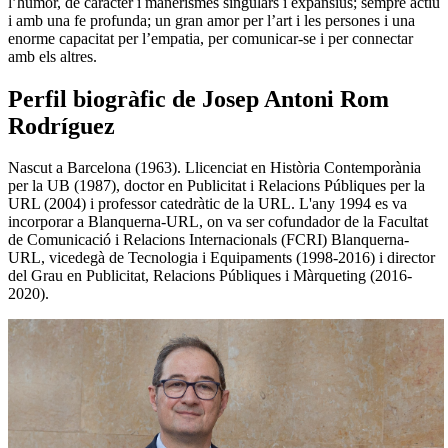
l’humor, de caràcter i manerismes singulars i expansius; sempre actiu
i amb una fe profunda; un gran amor per l’art i les persones i una
enorme capacitat per l’empatia, per comunicar-se i per connectar
amb els altres.
Perfil biogràfic de Josep Antoni Rom
Rodríguez
Nascut a Barcelona (1963). Llicenciat en Història Contemporània
per la UB (1987), doctor en Publicitat i Relacions Públiques per la
URL (2004) i professor catedràtic de la URL. L'any 1994 es va
incorporar a Blanquerna-URL, on va ser cofundador de la Facultat
de Comunicació i Relacions Internacionals (FCRI) Blanquerna-
URL, vicedegà de Tecnologia i Equipaments (1998-2016) i director
del Grau en Publicitat, Relacions Públiques i Màrqueting (2016-
2020).