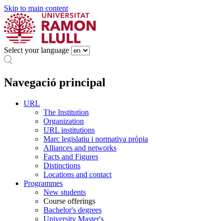
Skip to main content
Select your language
Navegació principal
URL
The Institution
Organization
URL institutions
Marc legislatiu i normativa pròpia
Alliances and networks
Facts and Figures
Distinctions
Locations and contact
Programmes
New students
Course offerings
Bachelor's degrees
University Master's