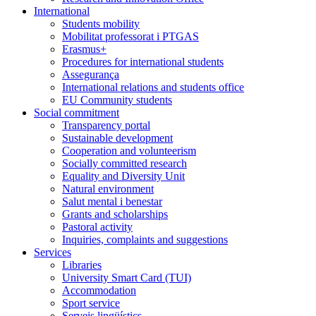
International
Students mobility
Mobilitat professorat i PTGAS
Erasmus+
Procedures for international students
Assegurança
International relations and students office
EU Community students
Social commitment
Transparency portal
Sustainable development
Cooperation and volunteerism
Socially committed research
Equality and Diversity Unit
Natural environment
Salut mental i benestar
Grants and scholarships
Pastoral activity
Inquiries, complaints and suggestions
Services
Libraries
University Smart Card (TUI)
Accommodation
Sport service
Serveis lingüístics