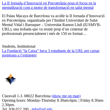
La II Jornada d’Innovació en Psicoteràpia posa el focus en la
mentalització com a motor de transformació en salut mental
El Palau Macaya de Barcelona va acollir la II Jornada d’Innovació
en Psicoteràpia, organitzada per l’Institut Universitari de Salut
Mental Vidal i Barraquer – Universitat Ramon Llull (IUSMVB-
URL), una trobada que va reunir prop d’un centenar de
professionals presencialment i més de 150 en format…
Students, Institutional
La Fundació “la Caixa” beca 3 estudiants de la URL per cursar
postgraus a l’estranger
Claravall 1-3. 08022 Barcelona
(show me on map)
Opening hours: Monday-Thursday 8.30am-6pm. | Friday 8.30am-
2.30pm.
Tel. 936 022 200 ·
info@url.edu