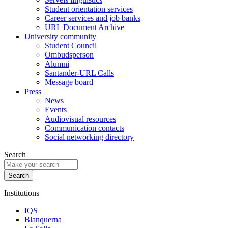
Student orientation services
Career services and job banks
URL Document Archive
University community
Student Council
Ombudsperson
Alumni
Santander-URL Calls
Message board
Press
News
Events
Audiovisual resources
Communication contacts
Social networking directory
Search
Institutions
IQS
Blanquerna