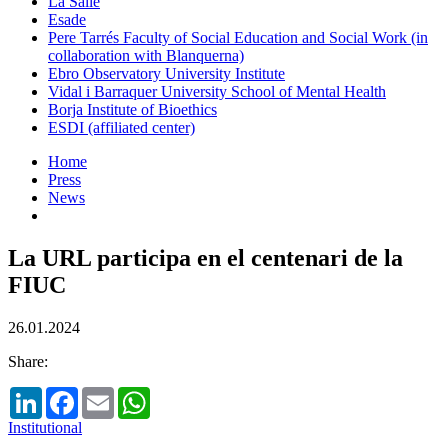
La Salle
Esade
Pere Tarrés Faculty of Social Education and Social Work (in
collaboration with Blanquerna)
Ebro Observatory University Institute
Vidal i Barraquer University School of Mental Health
Borja Institute of Bioethics
ESDI (affiliated center)
Home
Press
News
La URL participa en el centenari de la
FIUC
26.01.2024
Share:
LinkedIn
Facebook
Email
WhatsApp
Institutional