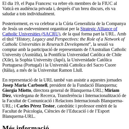
El dia 19, el Papa Francesc va rebre els membres de la FIUC al
Vaticà en audiència privada i, després d’un breu discurs, els va
saludar a tots individualment.
Posteriorment, es va celebrar a la Cúria Generalizia de la Companya
de Jesús un esdeveniment organitzat per la
Strategic Alliance of
Catholic Universities (SACRU)
, de la qual forma part la URL. Amb
el títol “
History, Legacy and Perspectives: the Role of a Network of
Catholic Universities in Reserach Development
”, la sessió va
comptar amb la participació de representants de l'Australian Catholic
University (Austràlia), la Pontifícia Universidad Católica de Chile
(Xile), la Sophia University (Japó), la Universidade Católica
Portuguesa (Portugal) i la Università Cattolica del Sacro Cuore
(Itàlia), a més de la Universitat Ramon Llull.
En representació de la URL també van assistir a aquestes jornades
Josep Maria Carbonell
, president de la Fundació Blanquerna;
Giorgia Miotto
, directora general de Blanquerna-URL;
Míriam
Díez
, vicedegana de Recerca, Transferència i Internacionalització de
la Facultat de Comunicació i Relacions Internacionals Blanquerna-
URL; i
Carles Pérez Testor
, catedràtic i professor emèrit de la
Facultat de Psicologia, Ciències de l’Educació i de l’Esport
Blanquerna-URL.
Més informació