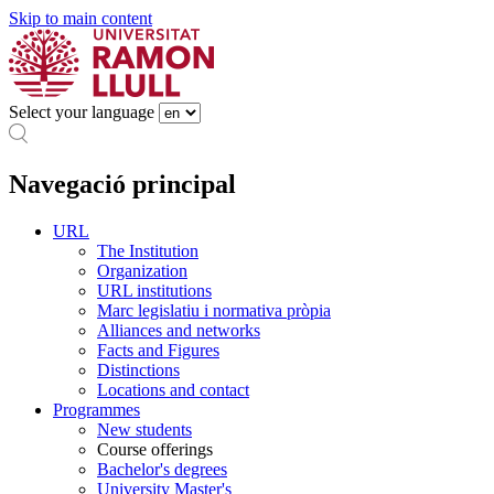
Skip to main content
Select your language
Navegació principal
URL
The Institution
Organization
URL institutions
Marc legislatiu i normativa pròpia
Alliances and networks
Facts and Figures
Distinctions
Locations and contact
Programmes
New students
Course offerings
Bachelor's degrees
University Master's