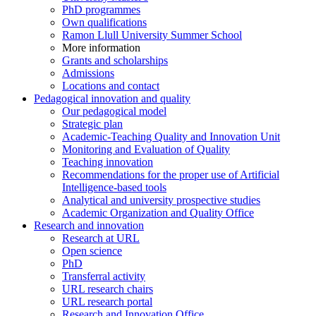
PhD programmes
Own qualifications
Ramon Llull University Summer School
More information
Grants and scholarships
Admissions
Locations and contact
Pedagogical innovation and quality
Our pedagogical model
Strategic plan
Academic-Teaching Quality and Innovation Unit
Monitoring and Evaluation of Quality
Teaching innovation
Recommendations for the proper use of Artificial
Intelligence-based tools
Analytical and university prospective studies
Academic Organization and Quality Office
Research and innovation
Research at URL
Open science
PhD
Transferral activity
URL research chairs
URL research portal
Research and Innovation Office