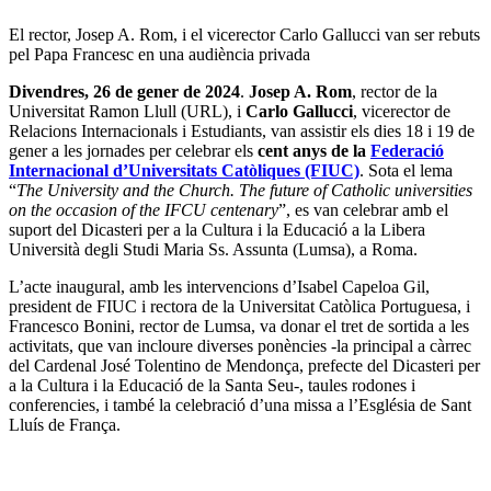
El rector, Josep A. Rom, i el vicerector Carlo Gallucci van ser rebuts
pel Papa Francesc en una audiència privada
Divendres, 26 de gener de 2024
.
Josep A. Rom
, rector de la
Universitat Ramon Llull (URL), i
Carlo Gallucci
, vicerector de
Relacions Internacionals i Estudiants, van assistir els dies 18 i 19 de
gener a les jornades per celebrar els
cent anys de la
Federació
Internacional d’Universitats Catòliques (FIUC)
. Sota el lema
“
The University and the Church. The future of Catholic universities
on the occasion of the IFCU centenary
”, es van celebrar amb el
suport del Dicasteri per a la Cultura i la Educació a la Libera
Università degli Studi Maria Ss. Assunta (Lumsa), a Roma.
L’acte inaugural, amb les intervencions d’Isabel Capeloa Gil,
president de FIUC i rectora de la Universitat Catòlica Portuguesa, i
Francesco Bonini, rector de Lumsa, va donar el tret de sortida a les
activitats, que van incloure diverses ponències -la principal a càrrec
del Cardenal José Tolentino de Mendonça, prefecte del Dicasteri per
a la Cultura i la Educació de la Santa Seu-, taules rodones i
conferencies, i també la celebració d’una missa a l’Església de Sant
Lluís de França.