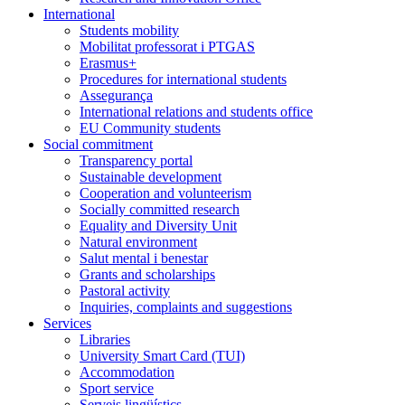
International
Students mobility
Mobilitat professorat i PTGAS
Erasmus+
Procedures for international students
Assegurança
International relations and students office
EU Community students
Social commitment
Transparency portal
Sustainable development
Cooperation and volunteerism
Socially committed research
Equality and Diversity Unit
Natural environment
Salut mental i benestar
Grants and scholarships
Pastoral activity
Inquiries, complaints and suggestions
Services
Libraries
University Smart Card (TUI)
Accommodation
Sport service
Serveis lingüístics