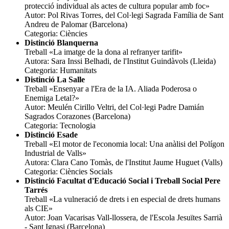
protecció individual als actes de cultura popular amb foc»
Autor: Pol Rivas Torres, del Col·legi Sagrada Família de Sant
Andreu de Palomar (Barcelona)
Categoria: Ciències
Distinció Blanquerna
Treball «La imatge de la dona al refranyer tarifit»
Autora: Sara Inssi Belhadi, de l'Institut Guindàvols (Lleida)
Categoria: Humanitats
Distinció La Salle
Treball «Ensenyar a l'Era de la IA. Aliada Poderosa o
Enemiga Letal?»
Autor: Meulén Cirillo Veltri, del Col·legi Padre Damián
Sagrados Corazones (Barcelona)
Categoria: Tecnologia
Distinció Esade
Treball «El motor de l'economia local: Una anàlisi del Polígon
Industrial de Valls»
Autora: Clara Cano Tomàs, de l'Institut Jaume Huguet (Valls)
Categoria: Ciències Socials
Distinció Facultat d'Educació Social i Treball Social Pere
Tarrés
Treball «La vulneració de drets i en especial de drets humans
als CIE»
Autor: Joan Vacarisas Vall-llossera, de l'Escola Jesuïtes Sarrià
- Sant Ignasi (Barcelona)