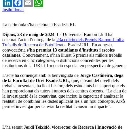
LinkedIn
Facebook
Email
WhatsApp
Institutional
La cerimònia s'ha celebrat a Esade-URL
Dijous, 23 de maig de 2024
. La Universitat Ramon Llull ha
celebrat l’acte d’entrega de la
23a edició dels Premis Ramon Llull a
Treballs de Recerca de Batxillerat
a Esade-URL. En aquesta
convocatòria
s’ha premiat 13 estudiants d’instituts i escoles
catalanes
. Concretament, s’han lliurat 5 premis als millors treballs
de recerca en cinc categories, 6 distincions concedides per les
institucions de la URL i 1 menció especial en perspectiva de gènere.
L’acte ha començat amb la benvinguda de
Jorge Castiñeira, degà
de la Facultat de Dret Esade-URL
, que, davant del nivell dels
treballs presentats, ha lloat l’esforç dels estudiants i el suport que els
han proporcionat els tutors i tutores dels centres docents. “La clau de
la investigació és la creativitat, que inclou la capacitat d’analitzar la
realitat i de combinar les dades aplicant-les a un nou concepte. Això
permet investigar per canviar la realitat i causar un impacte”.
L’ha seguit
Jordi Teixidó, vicerector de Recerca i Innovació de