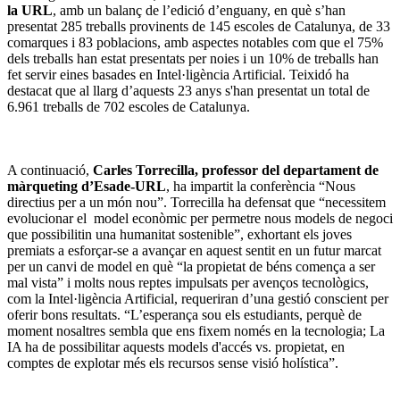
la URL
, amb un balanç de l’edició d’enguany, en què s’han
presentat 285 treballs provinents de 145 escoles de Catalunya, de 33
comarques i 83 poblacions, amb aspectes notables com que el 75%
dels treballs han estat presentats per noies i un 10% de treballs han
fet servir eines basades en Intel·ligència Artificial. Teixidó ha
destacat que al llarg d’aquests 23 anys s'han presentat un total de
6.961 treballs de 702 escoles de Catalunya.
A continuació,
Carles Torrecilla, professor del departament de
màrqueting d’Esade-URL
, ha impartit la conferència “Nous
directius per a un món nou”. Torrecilla ha defensat que “necessitem
evolucionar el model econòmic per permetre nous models de negoci
que possibilitin una humanitat sostenible”, exhortant els joves
premiats a esforçar-se a avançar en aquest sentit en un futur marcat
per un canvi de model en què “la propietat de béns comença a ser
mal vista” i molts nous reptes impulsats per avenços tecnològics,
com la Intel·ligència Artificial, requeriran d’una gestió conscient per
oferir bons resultats. “L’esperança sou els estudiants, perquè de
moment nosaltres sembla que ens fixem només en la tecnologia; La
IA ha de possibilitar aquests models d'accés vs. propietat, en
comptes de explotar més els recursos sense visió holística”.