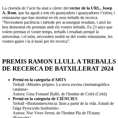
La cloenda de l’acte ha anat a càrrec del
rector de la URL, Josep
A. Rom
, que ha agraït a tots els guanyadors i guanyadores l’esforç i
entusiasme que han mostrat en els seus treballs de recerca.
“Necessitem paciència i mètode per aconseguir resultats, i això ho
heu demostrat els premiats amb els vostres treballs. Fa 23 anys que
volem premiar el vostre temps, treballs i resultats perquè la
universitat, i el món, necessiten nodrir-se del vostre entusiasme, les
vostres ganes i la il·lusió per fer recerca”.
PREMIS RAMON LLULL A TREBALLS
DE RECERCA DE BATXILLERAT 2024
Premi en la categoria d'ARTS
Treball «Mirades pròpies. La nova escena cinematogràfica
catalana»
Autora: Gina Fontané Balló, de l'Institut de Celrà (Celrà)
Premi en la categoria de CIÈNCIES
Treball «Bioluminescència: llum a partir de la vida. Estudi de
l'alga Pyrocystis fusiformis»
Autora: Nur Vives Serrat, de l'Institut Pla de l'Estany
(Banyoles)