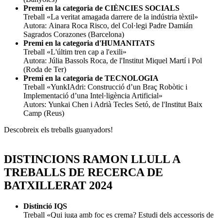
Premi en la categoria de CIÈNCIES SOCIALS
Treball «La veritat amagada darrere de la indústria tèxtil»
Autora: Ainara Roca Risco, del Col·legi Padre Damián
Sagrados Corazones (Barcelona)
Premi en la categoria d'HUMANITATS
Treball «L'últim tren cap a l'exili»
Autora: Júlia Bassols Roca, de l'Institut Miquel Martí i Pol
(Roda de Ter)
Premi en la categoria de TECNOLOGIA
Treball «YunkIAdri: Construcció d’un Braç Robòtic i
Implementació d’una Intel·ligència Artificial»
Autors: Yunkai Chen i Adrià Tecles Setó, de l'Institut Baix
Camp (Reus)
Descobreix els treballs guanyadors!
DISTINCIONS RAMON LLULL A
TREBALLS DE RECERCA DE
BATXILLERAT 2024
Distinció IQS
Treball «Qui juga amb foc es crema? Estudi dels accessoris de