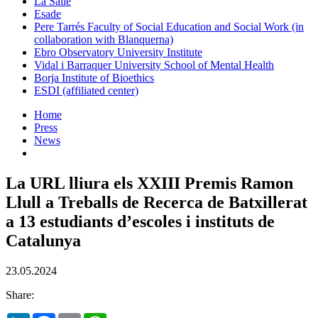
La Salle
Esade
Pere Tarrés Faculty of Social Education and Social Work (in
collaboration with Blanquerna)
Ebro Observatory University Institute
Vidal i Barraquer University School of Mental Health
Borja Institute of Bioethics
ESDI (affiliated center)
Home
Press
News
La URL lliura els XXIII Premis Ramon
Llull a Treballs de Recerca de Batxillerat
a 13 estudiants d’escoles i instituts de
Catalunya
23.05.2024
Share: