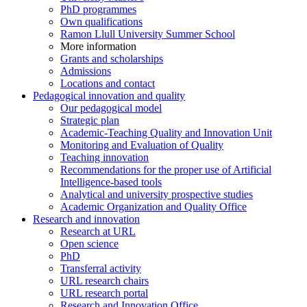
PhD programmes
Own qualifications
Ramon Llull University Summer School
More information
Grants and scholarships
Admissions
Locations and contact
Pedagogical innovation and quality
Our pedagogical model
Strategic plan
Academic-Teaching Quality and Innovation Unit
Monitoring and Evaluation of Quality
Teaching innovation
Recommendations for the proper use of Artificial
Intelligence-based tools
Analytical and university prospective studies
Academic Organization and Quality Office
Research and innovation
Research at URL
Open science
PhD
Transferral activity
URL research chairs
URL research portal
Research and Innovation Office