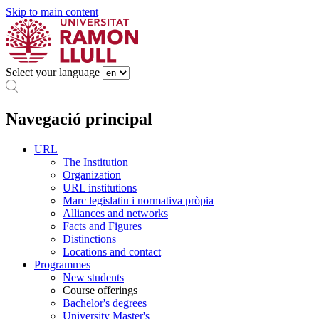
Skip to main content
Select your language
Navegació principal
URL
The Institution
Organization
URL institutions
Marc legislatiu i normativa pròpia
Alliances and networks
Facts and Figures
Distinctions
Locations and contact
Programmes
New students
Course offerings
Bachelor's degrees
University Master's