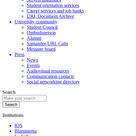
Student orientation services
Career services and job banks
URL Document Archive
University community
Student Council
Ombudsperson
Alumni
Santander-URL Calls
Message board
Press
News
Events
Audiovisual resources
Communication contacts
Social networking directory
Search
Institutions
IQS
Blanquerna