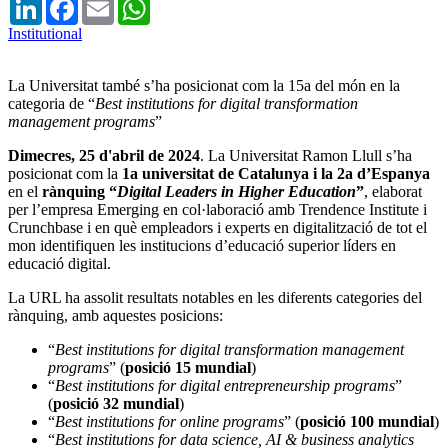
LinkedIn
Facebook
Email
WhatsApp
Institutional
La Universitat també s’ha posicionat com la 15a del món en la
categoria de “
Best institutions for digital transformation
management programs
”
Dimecres, 25 d'abril de 2024
. La Universitat Ramon Llull s’ha
posicionat com la
1a universitat de Catalunya i la 2a d’Espanya
en el
rànquing “
Digital Leaders in Higher Education
”
, elaborat
per l’empresa Emerging en col·laboració amb Trendence Institute i
Crunchbase i en què empleadors i experts en digitalització de tot el
mon identifiquen les institucions d’educació superior líders en
educació digital.
La URL ha assolit resultats notables en les diferents categories del
rànquing, amb aquestes posicions:
“
Best institutions for digital transformation management
programs
” (
posició 15 mundial
)
“
Best institutions for digital entrepreneurship programs
”
(
posició 32 mundial
)
“
Best institutions for online programs
” (
posició 100 mundial
)
“
Best institutions for data science, AI & business analytics