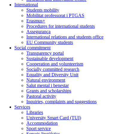
International
Students mobility
Mobilitat professorat i PTGAS
Erasmus+
Procedures for international students
Assegurança
International relations and students office
EU Community students
Social commitment
Transparency portal
Sustainable development
Cooperation and volunteerism
Socially committed research
Equality and Diversity Unit
Natural environment
Salut mental i benestar
Grants and scholarships
Pastoral activity
Inquiries, complaints and suggestions
Services
Libraries
University Smart Card (TUI)
Accommodation
Sport service
Serveis lingüístics