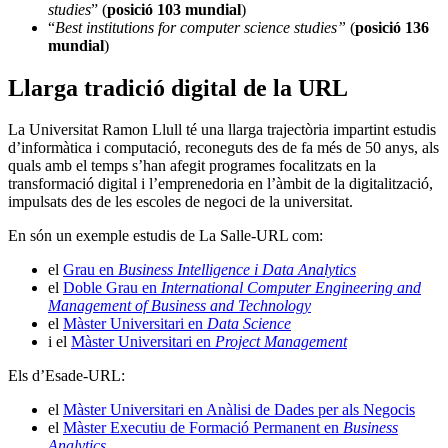
studies
”
(
posició 103 mundial
)
“
Best institutions for computer science studies”
(
posició 136
mundial
)
Llarga tradició digital de la URL
La Universitat Ramon Llull té una llarga trajectòria impartint estudis
d’informàtica i computació, reconeguts des de fa més de 50 anys, als
quals amb el temps s’han afegit programes focalitzats en la
transformació digital i l’emprenedoria en l’àmbit de la digitalització,
impulsats des de les escoles de negoci de la universitat.
En són un exemple estudis de La Salle-URL com:
el
Grau en
Business Intelligence i Data Analytics
el
Doble Grau en
International Computer Engineering and
Management of Business and Technology
el
Màster Universitari en
Data Science
i el
Màster Universitari en
Project Management
Els d’Esade-URL:
el
Màster Universitari en Anàlisi de Dades per als Negocis
el
Màster Executiu de Formació Permanent en
Business
Analytics