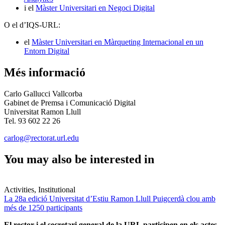
i el
Màster Universitari en Negoci Digital
O el d’IQS-URL:
el
Màster Universitari en Màrqueting Internacional en un
Entorn Digital
Més informació
Carlo Gallucci Vallcorba
Gabinet de Premsa i Comunicació Digital
Universitat Ramon Llull
Tel. 93 602 22 26
carlog@rectorat.url.edu
You may also be interested in
Activities, Institutional
La 28a edició Universitat d’Estiu Ramon Llull Puigcerdà clou amb
més de 1250 participants
El rector i el secretari general de la URL participen en els actes