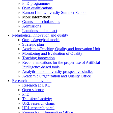
PhD programmes
Own qualifications
Ramon Llull University Summer School
More information
Grants and scholarships
Admissions
Locations and contact
Pedagogical innovation and quality
Our pedagogical model
Strategic plan
Academic-Teaching Quality and Innovation Unit
Monitoring and Evaluation of Quality
Teaching innovation
Recommendations for the proper use of Artificial
Intelligence-based tools
Analytical and university prospective studies
Academic Organization and Quality Office
Research and innovation
Research at URL
Open science
PhD
Transferral activity
URL research chairs
URL research portal
Research and Innovation Office