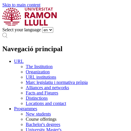
Skip to main content
Select your language
Navegació principal
URL
The Institution
Organization
URL institutions
Marc legislatiu i normativa pròpia
Alliances and networks
Facts and Figures
Distinctions
Locations and contact
Programmes
New students
Course offerings
Bachelor's degrees
University Master's