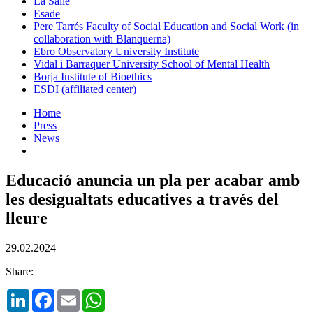
La Salle
Esade
Pere Tarrés Faculty of Social Education and Social Work (in
collaboration with Blanquerna)
Ebro Observatory University Institute
Vidal i Barraquer University School of Mental Health
Borja Institute of Bioethics
ESDI (affiliated center)
Home
Press
News
Educació anuncia un pla per acabar amb
les desigualtats educatives a través del
lleure
29.02.2024
Share:
LinkedIn
Facebook
Email
WhatsApp