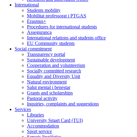
International
Students mobility
Mobilitat professorat i PTGAS
Erasmus+
Procedures for international students
Assegurança
International relations and students office
EU Community students
Social commitment
Transparency portal
Sustainable development
Cooperation and volunteerism
Socially committed research
Equality and Diversity Unit
Natural environment
Salut mental i benestar
Grants and scholarships
Pastoral activity
Inquiries, complaints and suggestions
Services
Libraries
University Smart Card (TUI)
Accommodation
Sport service
Serveis lingüístics