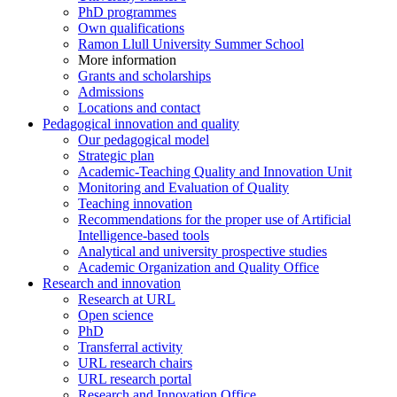
PhD programmes
Own qualifications
Ramon Llull University Summer School
More information
Grants and scholarships
Admissions
Locations and contact
Pedagogical innovation and quality
Our pedagogical model
Strategic plan
Academic-Teaching Quality and Innovation Unit
Monitoring and Evaluation of Quality
Teaching innovation
Recommendations for the proper use of Artificial
Intelligence-based tools
Analytical and university prospective studies
Academic Organization and Quality Office
Research and innovation
Research at URL
Open science
PhD
Transferral activity
URL research chairs
URL research portal
Research and Innovation Office