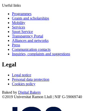
Useful links
Programmes
Grants and scholarships
Mobility
Services
Sport Service
Transparency Portal
Alliances and networks
Press
Communication contacts
Inquiries, complaints and suggestions
Legal
Legal notice
Personal data protection
Cookies policy
Baked by
Digital Bakers
©2019 Universitat Ramon Llull | NIF G-59069740