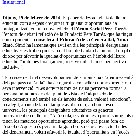
Institutional
Dijous, 29 de febrer de 2024
. El paper de les activitats de lleure
educatiu com a espais d’equitat i d’igualtat d’oportunitats ha
protagonitzat avui una nova edició el
Fòrum Social Pere Tarrés
,
l’entorn de debat i reflexió de la Fundació Pere Tarrés, que ha tingut
com a ponent la
consellera d’Educació de la Generalitat, Anna
Simó
. Simó ha lamentat que avui en dia les principals desigualtats
educatives es troben precisament fora de l’aula i ha anunciat un pla
de xoc per afavorir la igualtat d’oportunitats en l’àmbit del lleure
educatiu “amb més finançament, més visibilitat i més perspectiva
inclusiva”.
“El creixement i el desenvolupament dels infants ha d’anar més enllà
del que passa a l’aula”, ha assegurat la consellera només arrencar la
seva intervenció. “Les activitats fora de l’aula permeten formar la
persona no nomes des del punt de vista de l’adquisició de
coneixements sinó també en els àmbits de salut, valors i emocions”,
ha afegit, abans de lamentar que avui en dia, amb una escola
universal, les principals desigualtats educatives es generen
precisament en el lleure: “A l’escola, els alumnes a priori són iguals i
tenen les mateixes oportunitats aprendre, però què passa fora de
l’escola? Aquesta és per a mi la gran bretxa educativa actual i des
del departament volem afavorir la igualtat d’oportunitats en l’accés