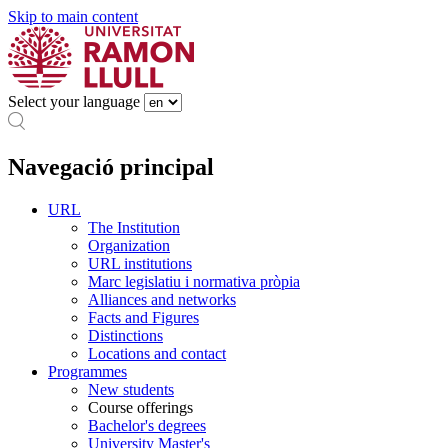
Skip to main content
Select your language
Navegació principal
URL
The Institution
Organization
URL institutions
Marc legislatiu i normativa pròpia
Alliances and networks
Facts and Figures
Distinctions
Locations and contact
Programmes
New students
Course offerings
Bachelor's degrees
University Master's