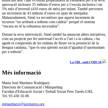
anunciats ahir i que es duran properament al Parlament per a la seva
aprovació inclouen 35 milions d’euros per a l’escola inclusiva i un
5% més d’inversió (410 euros de més) per infant. També preveuen
un increment de 43 milions d’euros en ajuts de menjador.
Malauradament, Simó va reconèixer que aquest increment de
recursos “no arribarà a tothom com caldria” perquè el sistema
“encara no té la robustesa necessària”.
Durant la seva intervenció, Simó també ha anunciat altres iniciatives,
com un projecte per fer universal l’accés a l’art i a la cultura, i ha
agraït el compromís de les entitats de lleure en la promoció de la
llengua catalana, “que és una qüestió social d’igualtat d’oportunitats
per a tothom”.
La URL, amb l'ODS 10
Més informació
Maria José Martinez Rodriguez
Directora de Comunicació i Màrqueting
Facultat d'Educació Social i Treball Social Pere Tarrés-URL
Tel. 93 430 16 06
mjmartinezr@peretarres.org