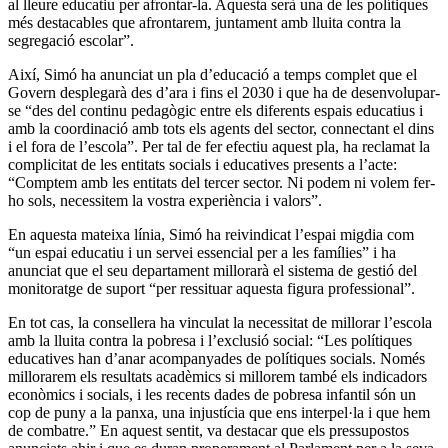
al lleure educatiu per afrontar-la. Aquesta serà una de les polítiques
més destacables que afrontarem, juntament amb lluita contra la
segregació escolar”.
Així, Simó ha anunciat un pla d’educació a temps complet que el
Govern desplegarà des d’ara i fins el 2030 i que ha de desenvolupar-
se “des del continu pedagògic entre els diferents espais educatius i
amb la coordinació amb tots els agents del sector, connectant el dins
i el fora de l’escola”. Per tal de fer efectiu aquest pla, ha reclamat la
complicitat de les entitats socials i educatives presents a l’acte:
“Comptem amb les entitats del tercer sector. Ni podem ni volem fer-
ho sols, necessitem la vostra experiència i valors”.
En aquesta mateixa línia, Simó ha reivindicat l’espai migdia com
“un espai educatiu i un servei essencial per a les famílies” i ha
anunciat que el seu departament millorarà el sistema de gestió del
monitoratge de suport “per ressituar aquesta figura professional”.
En tot cas, la consellera ha vinculat la necessitat de millorar l’escola
amb la lluita contra la pobresa i l’exclusió social: “Les polítiques
educatives han d’anar acompanyades de polítiques socials. Només
millorarem els resultats acadèmics si millorem també els indicadors
econòmics i socials, i les recents dades de pobresa infantil són un
cop de puny a la panxa, una injustícia que ens interpel·la i que hem
de combatre.” En aquest sentit, va destacar que els pressupostos