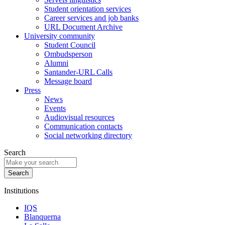
Student orientation services
Career services and job banks
URL Document Archive
University community
Student Council
Ombudsperson
Alumni
Santander-URL Calls
Message board
Press
News
Events
Audiovisual resources
Communication contacts
Social networking directory
Search
Institutions
IQS
Blanquerna