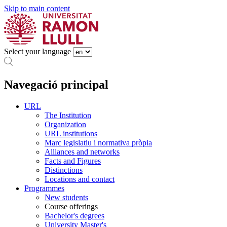
Skip to main content
Select your language
Navegació principal
URL
The Institution
Organization
URL institutions
Marc legislatiu i normativa pròpia
Alliances and networks
Facts and Figures
Distinctions
Locations and contact
Programmes
New students
Course offerings
Bachelor's degrees
University Master's