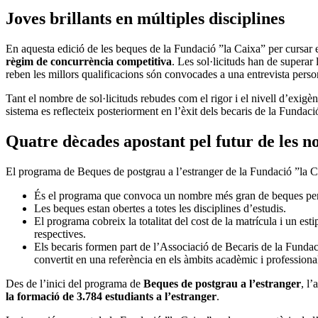
Joves brillants en múltiples disciplines
En aquesta edició de les beques de la Fundació ”la Caixa” per cursar e
règim de concurrència competitiva
. Les sol·licituds han de superar
reben les millors qualificacions són convocades a una entrevista person
Tant el nombre de sol·licituds rebudes com el rigor i el nivell d’exigè
sistema es reflecteix posteriorment en l’èxit dels becaris de la Funda
Quatre dècades apostant pel futur de les n
El programa de Beques de postgrau a l’estranger de la Fundació ”la 
És el programa que convoca un nombre més gran de beques per c
Les beques estan obertes a totes les disciplines d’estudis.
El programa cobreix la totalitat del cost de la matrícula i un es
respectives.
Els becaris formen part de l’Associació de Becaris de la Fundac
convertit en una referència en els àmbits acadèmic i professiona
Des de l’inici del programa de
Beques de postgrau a l’estranger
, l
la formació de 3.784 estudiants a l’estranger
.