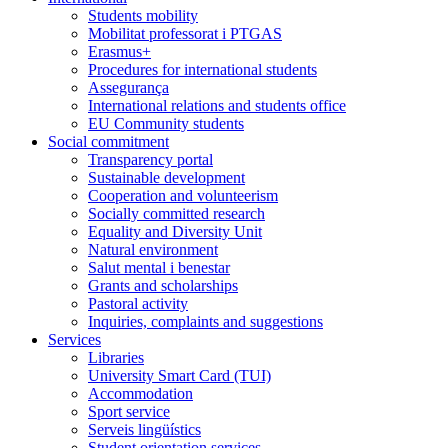
Students mobility
Mobilitat professorat i PTGAS
Erasmus+
Procedures for international students
Assegurança
International relations and students office
EU Community students
Social commitment
Transparency portal
Sustainable development
Cooperation and volunteerism
Socially committed research
Equality and Diversity Unit
Natural environment
Salut mental i benestar
Grants and scholarships
Pastoral activity
Inquiries, complaints and suggestions
Services
Libraries
University Smart Card (TUI)
Accommodation
Sport service
Serveis lingüístics
Student orientation services