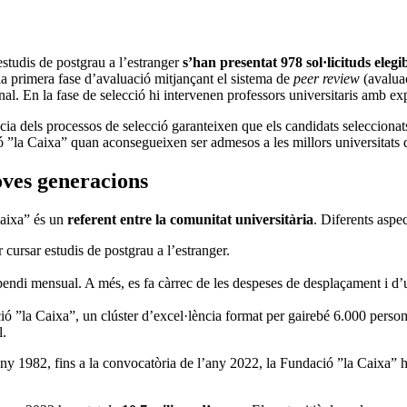
studis de postgrau a l’estranger
s’han presentat 978 sol·licituds eleg
 la primera fase d’avaluació mitjançant el sistema de
peer review
(avaluac
al. En la fase de selecció hi intervenen professors universitaris amb ex
ncia dels processos de selecció garanteixen que els candidats selecciona
ció ”la Caixa” quan aconsegueixen ser admesos a les millors universitats
oves generacions
Caixa” és un
referent entre la comunitat universitària
. Diferents aspe
ursar estudis de postgrau a l’estranger.
tipendi mensual. A més, es fa càrrec de les despeses de desplaçament i d’
ió ”la Caixa”, un clúster d’excel·lència format per gairebé 6.000 person
l.
’any 1982, fins a la convocatòria de l’any 2022, la Fundació ”la Caixa”