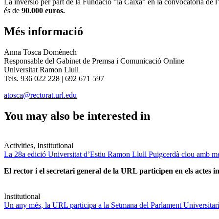
La inversió per part de la Fundació ”la Caixa” en la convocatòria de 
és de
90.000 euros.
Més informació
Anna Tosca Domènech
Responsable del Gabinet de Premsa i Comunicació Online
Universitat Ramon Llull
Tels. 936 022 228 | 692 671 597
atosca@rectorat.url.edu
You may also be interested in
Activities, Institutional
La 28a edició Universitat d’Estiu Ramon Llull Puigcerdà clou amb mé
El rector i el secretari general de la URL participen en els actes in
Institutional
Un any més, la URL participa a la Setmana del Parlament Universitari 