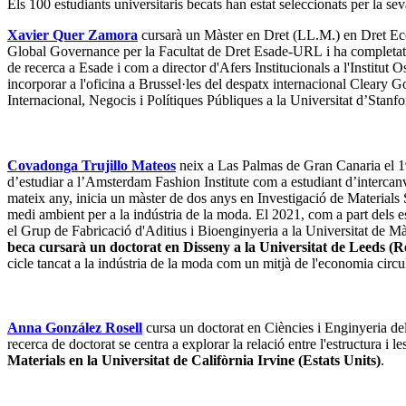
Els 100 estudiants universitaris becats han estat seleccionats per la se
Xavier Quer Zamora
cursarà un Màster en Dret (LL.M.) en Dret Econ
Global Governance per la Facultat de Dret Esade-URL i ha completat l
de recerca a Esade i com a director d'Afers Institucionals a l'Institu
incorporar a l'oficina a Brussel·les del despatx internacional Cleary
Internacional, Negocis i Polítiques Públiques a la Universitat d’Stanfo
Covadonga Trujillo Mateos
neix a Las Palmas de Gran Canaria el 19
d’estudiar a l’Amsterdam Fashion Institute com a estudiant d’interca
mateix any, inicia un màster de dos anys en Investigació de Materials 
medi ambient per a la indústria de la moda. El 2021, com a part dels est
el Grup de Fabricació d'Aditius i Bioenginyeria a la Universitat de 
beca cursarà un doctorat en Disseny a la Universitat de Leeds (R
cicle tancat a la indústria de la moda com un mitjà de l'economia circul
Anna González Rosell
cursa un doctorat en Ciències i Enginyeria de
recerca de doctorat se centra a explorar la relació entre l'estructura 
Materials en la Universitat de Califòrnia Irvine (Estats Units)
.