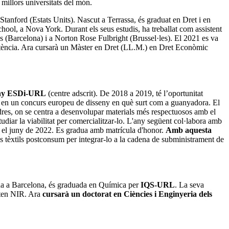
 millors universitats del món.
tanford (Estats Units). Nascut a Terrassa, és graduat en Dret i en
ol, a Nova York. Durant els seus estudis, ha treballat com assistent
es (Barcelona) i a Norton Rose Fulbright (Brussel·les). El 2021 es va
mpetència. Ara cursarà un Màster en Dret (LL.M.) en Dret Econòmic
eny ESDi-URL
(centre adscrit). De 2018 a 2019, té l’oportunitat
u en un concurs europeu de disseny en què surt com a guanyadora. El
ndres, on se centra a desenvolupar materials més respectuosos amb el
tudiar la viabilitat per comercialitzar-lo. L'any següent col·labora amb
r el juny de 2022. Es gradua amb matrícula d'honor.
Amb aquesta
idus tèxtils postconsum per integrar-lo a la cadena de subministrament de
cuda a Barcelona, és graduada en Química per
IQS-URL
. La seva
meten NIR. Ara
cursarà un doctorat en Ciències i Enginyeria dels