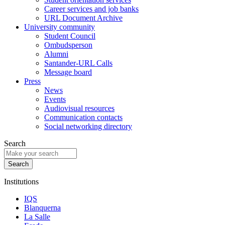
Career services and job banks
URL Document Archive
University community
Student Council
Ombudsperson
Alumni
Santander-URL Calls
Message board
Press
News
Events
Audiovisual resources
Communication contacts
Social networking directory
Search
Institutions
IQS
Blanquerna
La Salle