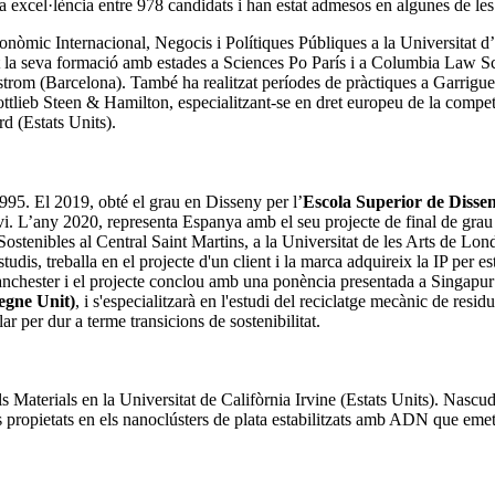
va excel·lència entre 978 candidats i han estat admesos en algunes de les
òmic Internacional, Negocis i Polítiques Públiques a la Universitat d’S
a seva formació amb estades a Sciences Po París i a Columbia Law Scho
t Ostrom (Barcelona). També ha realitzat períodes de pràctiques a Garrigu
 Gottlieb Steen & Hamilton, especialitzant-se en dret europeu de la co
rd (Estats Units).
95. El 2019, obté el grau en Disseny per l’
Escola Superior de Diss
nvi. L’any 2020,
representa Espanya amb el seu projecte de final de gra
Sostenibles al Central Saint Martins, a la Universitat de les Arts de Lo
udis, treballa en el projecte d'un client i la marca adquireix la IP per es
Mànchester i el projecte conclou amb una ponència presentada a Singapu
egne Unit)
, i s'especialitzarà en l'estudi del reciclatge mecànic de res
ar per dur a terme transicions de sostenibilitat.
ls Materials en la Universitat de Califòrnia Irvine (Estats Units). Nas
i les propietats en els nanoclústers de plata estabilitzats amb ADN que e