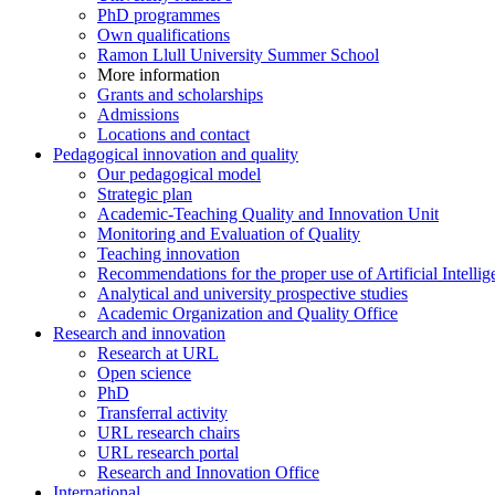
PhD programmes
Own qualifications
Ramon Llull University Summer School
More information
Grants and scholarships
Admissions
Locations and contact
Pedagogical innovation and quality
Our pedagogical model
Strategic plan
Academic-Teaching Quality and Innovation Unit
Monitoring and Evaluation of Quality
Teaching innovation
Recommendations for the proper use of Artificial Intellig
Analytical and university prospective studies
Academic Organization and Quality Office
Research and innovation
Research at URL
Open science
PhD
Transferral activity
URL research chairs
URL research portal
Research and Innovation Office
International