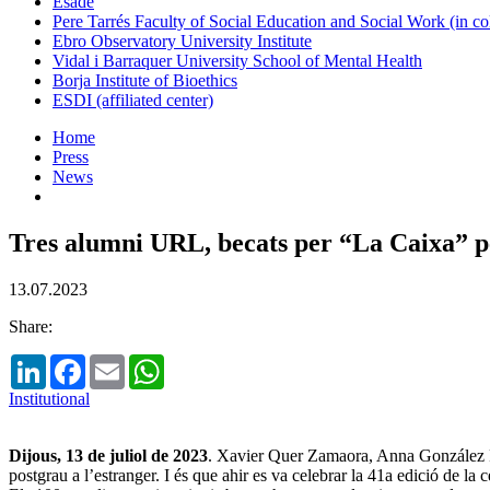
Esade
Pere Tarrés Faculty of Social Education and Social Work (in co
Ebro Observatory University Institute
Vidal i Barraquer University School of Mental Health
Borja Institute of Bioethics
ESDI (affiliated center)
Home
Press
News
Tres alumni URL, becats per “La Caixa” pe
13.07.2023
Share:
LinkedIn
Facebook
Email
WhatsApp
Institutional
Dijous, 13 de juliol de 2023
.
Xavier Quer Zamaora, Anna González Ros
postgrau a l’estranger. I és que ahir es va celebrar la 41a edició de l