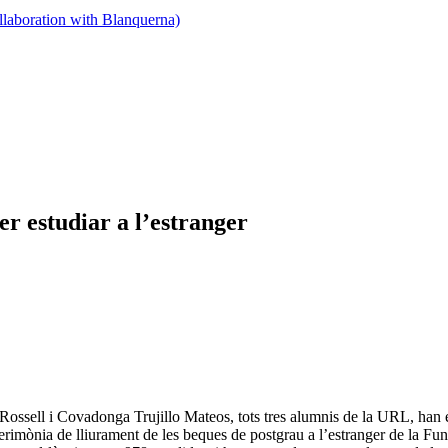
llaboration with Blanquerna)
r estudiar a l’estranger
sell i Covadonga Trujillo Mateos, tots tres alumnis de la URL, han es
a cerimònia de lliurament de les beques de postgrau a l’estranger de la Fu