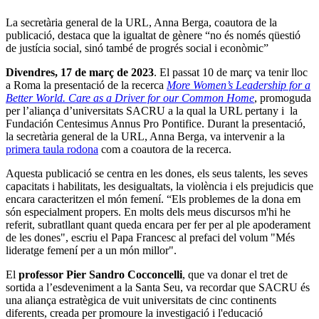
La secretària general de la URL, Anna Berga, coautora de la
publicació, destaca que la igualtat de gènere “no és només qüestió
de justícia social, sinó també de progrés social i econòmic”
Divendres, 17 de març de 2023
. El passat 10 de març va tenir lloc
a Roma la presentació de la recerca
More Women’s Leadership for a
Better World. Care as a Driver for our Common Home
, promoguda
per l’aliança d’universitats SACRU a la qual la URL pertany i la
Fundación Centesimus Annus Pro Pontifice. Durant la presentació,
la secretària general de la URL, Anna Berga, va intervenir a la
primera taula rodona
com a coautora de la recerca.
Aquesta publicació se centra en les dones, els seus talents, les seves
capacitats i habilitats, les desigualtats, la violència i els prejudicis que
encara caracteritzen el món femení. “Els problemes de la dona em
són especialment propers. En molts dels meus discursos m'hi he
referit, subratllant quant queda encara per fer per al ple apoderament
de les dones", escriu el Papa Francesc al prefaci del volum "Més
lideratge femení per a un món millor".
El
professor Pier Sandro Cocconcelli
, que va donar el tret de
sortida a l’esdeveniment a la Santa Seu, va recordar que SACRU és
una aliança estratègica de vuit universitats de cinc continents
diferents, creada per promoure la investigació i l'educació