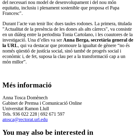
del necessari nou model de desenvolupament i del nou món
equitatiu, inclusiu i plenament sostenible que proposa el Papa
Francesc".
Durant l’acte van tenir lloc dues taules rodones. La primera, titulada
"Actualitat de la presència de les dones als alts càrrecs", va consistir
en un diàleg entre la periodista Tonia Cartolano, i les coautores de la
investigació. Una d’elles va ser
Anna Berga,
secretària general de
la URL
, qui va destacar
que promoure la igualtat de gènere “no és
només qüestió de justícia social, sinó també de progrés social i
econòmic i, de fet, suposa la clau per a la transformació cap a un
món millor”.
Més informació
Anna Tosca Domènech
Gabinet de Premsa i Comunicació Online
Universitat Ramon Llull
Tels. 936 022 228 | 692 671 597
atosca@rectorat.url.edu
You may also be interested in