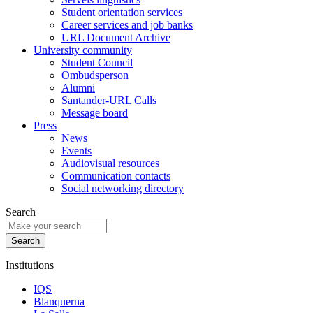
Student orientation services
Career services and job banks
URL Document Archive
University community
Student Council
Ombudsperson
Alumni
Santander-URL Calls
Message board
Press
News
Events
Audiovisual resources
Communication contacts
Social networking directory
Search
Institutions
IQS
Blanquerna