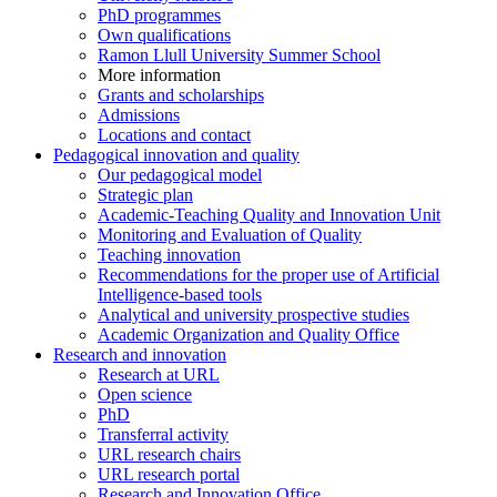
PhD programmes
Own qualifications
Ramon Llull University Summer School
More information
Grants and scholarships
Admissions
Locations and contact
Pedagogical innovation and quality
Our pedagogical model
Strategic plan
Academic-Teaching Quality and Innovation Unit
Monitoring and Evaluation of Quality
Teaching innovation
Recommendations for the proper use of Artificial
Intelligence-based tools
Analytical and university prospective studies
Academic Organization and Quality Office
Research and innovation
Research at URL
Open science
PhD
Transferral activity
URL research chairs
URL research portal
Research and Innovation Office