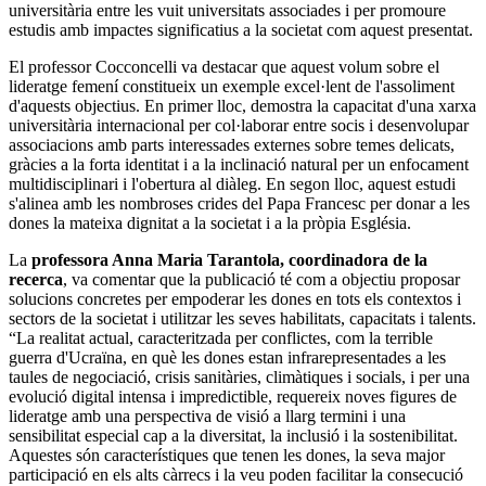
universitària entre les vuit universitats associades i per promoure
estudis amb impactes significatius a la societat com aquest presentat.
El professor Cocconcelli va destacar que aquest volum sobre el
lideratge femení constitueix un exemple excel·lent de l'assoliment
d'aquests objectius. En primer lloc, demostra la capacitat d'una xarxa
universitària internacional per col·laborar entre socis i desenvolupar
associacions amb parts interessades externes sobre temes delicats,
gràcies a la forta identitat i a la inclinació natural per un enfocament
multidisciplinari i l'obertura al diàleg. En segon lloc, aquest estudi
s'alinea amb les nombroses crides del Papa Francesc per donar a les
dones la mateixa dignitat a la societat i a la pròpia Església.
La
professora Anna Maria Tarantola, coordinadora de la
recerca
, va comentar que la publicació té com a objectiu proposar
solucions concretes per empoderar les dones en tots els contextos i
sectors de la societat i utilitzar les seves habilitats, capacitats i talents.
“La realitat actual, caracteritzada per conflictes, com la terrible
guerra d'Ucraïna, en què les dones estan infrarepresentades a les
taules de negociació, crisis sanitàries, climàtiques i socials, i per una
evolució digital intensa i impredictible, requereix noves figures de
lideratge amb una perspectiva de visió a llarg termini i una
sensibilitat especial cap a la diversitat, la inclusió i la sostenibilitat.
Aquestes són característiques que tenen les dones, la seva major
participació en els alts càrrecs i la veu poden facilitar la consecució