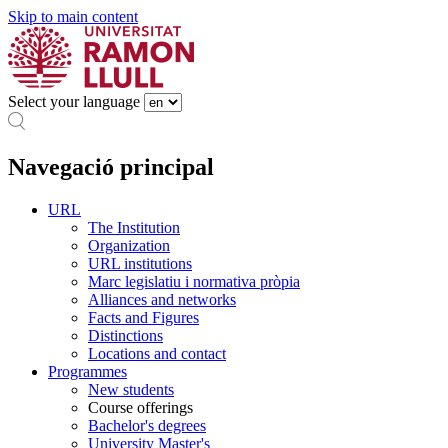
Skip to main content
Select your language
Navegació principal
URL
The Institution
Organization
URL institutions
Marc legislatiu i normativa pròpia
Alliances and networks
Facts and Figures
Distinctions
Locations and contact
Programmes
New students
Course offerings
Bachelor's degrees
University Master's