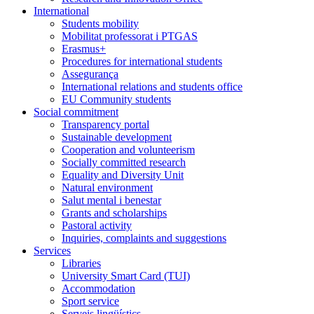
International
Students mobility
Mobilitat professorat i PTGAS
Erasmus+
Procedures for international students
Assegurança
International relations and students office
EU Community students
Social commitment
Transparency portal
Sustainable development
Cooperation and volunteerism
Socially committed research
Equality and Diversity Unit
Natural environment
Salut mental i benestar
Grants and scholarships
Pastoral activity
Inquiries, complaints and suggestions
Services
Libraries
University Smart Card (TUI)
Accommodation
Sport service
Serveis lingüístics