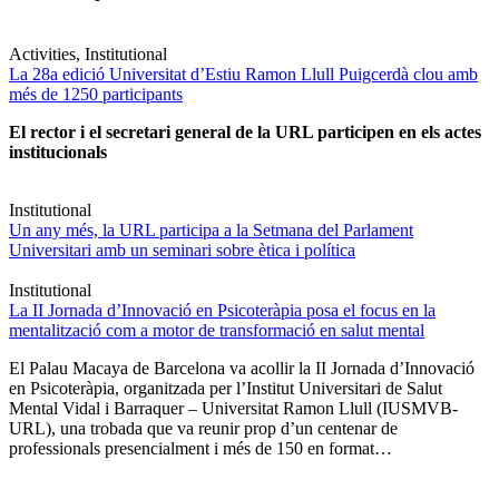
Activities, Institutional
La 28a edició Universitat d’Estiu Ramon Llull Puigcerdà clou amb
més de 1250 participants
El rector i el secretari general de la URL participen en els actes
institucionals
Institutional
Un any més, la URL participa a la Setmana del Parlament
Universitari amb un seminari sobre ètica i política
Institutional
La II Jornada d’Innovació en Psicoteràpia posa el focus en la
mentalització com a motor de transformació en salut mental
El Palau Macaya de Barcelona va acollir la II Jornada d’Innovació
en Psicoteràpia, organitzada per l’Institut Universitari de Salut
Mental Vidal i Barraquer – Universitat Ramon Llull (IUSMVB-
URL), una trobada que va reunir prop d’un centenar de
professionals presencialment i més de 150 en format…