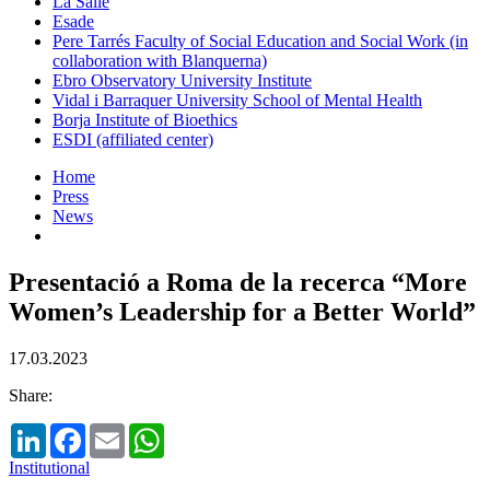
La Salle
Esade
Pere Tarrés Faculty of Social Education and Social Work (in
collaboration with Blanquerna)
Ebro Observatory University Institute
Vidal i Barraquer University School of Mental Health
Borja Institute of Bioethics
ESDI (affiliated center)
Home
Press
News
Presentació a Roma de la recerca “More
Women’s Leadership for a Better World”
17.03.2023
Share:
LinkedIn
Facebook
Email
WhatsApp
Institutional