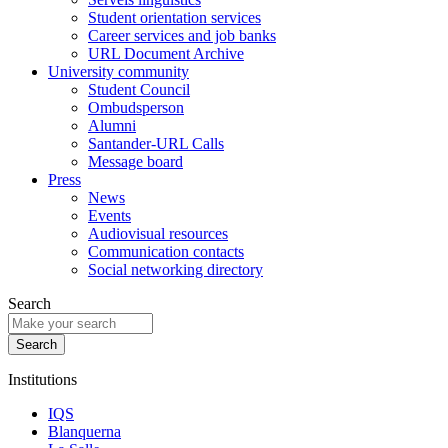
Student orientation services
Career services and job banks
URL Document Archive
University community
Student Council
Ombudsperson
Alumni
Santander-URL Calls
Message board
Press
News
Events
Audiovisual resources
Communication contacts
Social networking directory
Search
Institutions
IQS
Blanquerna