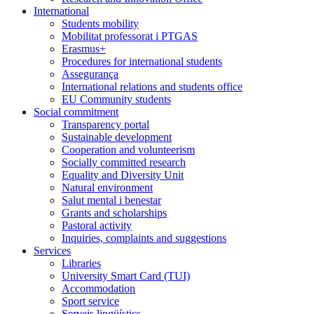
International
Students mobility
Mobilitat professorat i PTGAS
Erasmus+
Procedures for international students
Assegurança
International relations and students office
EU Community students
Social commitment
Transparency portal
Sustainable development
Cooperation and volunteerism
Socially committed research
Equality and Diversity Unit
Natural environment
Salut mental i benestar
Grants and scholarships
Pastoral activity
Inquiries, complaints and suggestions
Services
Libraries
University Smart Card (TUI)
Accommodation
Sport service
Serveis lingüístics