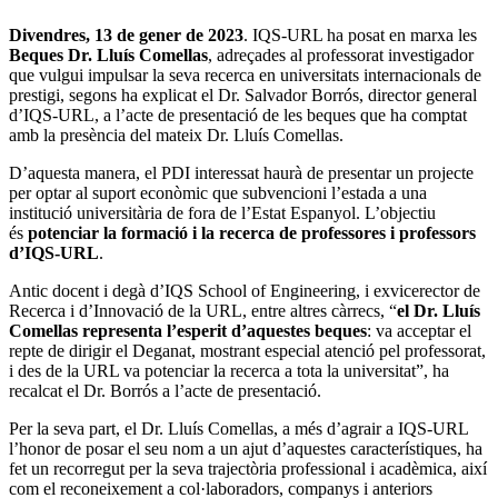
Divendres, 13 de gener de 2023
. IQS-URL ha posat en marxa les
Beques Dr. Lluís Comellas
, adreçades al professorat investigador
que vulgui impulsar la seva recerca en universitats internacionals de
prestigi, segons ha explicat el Dr. Salvador Borrós, director general
d’IQS-URL, a l’acte de presentació de les beques que ha comptat
amb la presència del mateix Dr. Lluís Comellas.
D’aquesta manera, el PDI interessat haurà de presentar un projecte
per optar al suport econòmic que subvencioni l’estada a una
institució universitària de fora de l’Estat Espanyol. L’objectiu
és
potenciar la formació i la recerca de professores i professors
d’IQS-URL
.
Antic docent i degà d’IQS School of Engineering, i exvicerector de
Recerca i d’Innovació de la URL, entre altres càrrecs, “
el Dr. Lluís
Comellas representa l’esperit d’aquestes beques
: va acceptar el
repte de dirigir el Deganat, mostrant especial atenció pel professorat,
i des de la URL va potenciar la recerca a tota la universitat”, ha
recalcat el Dr. Borrós a l’acte de presentació.
Per la seva part, el Dr. Lluís Comellas, a més d’agrair a IQS-URL
l’honor de posar el seu nom a un ajut d’aquestes característiques, ha
fet un recorregut per la seva trajectòria professional i acadèmica, així
com el reconeixement a col·laboradors, companys i anteriors