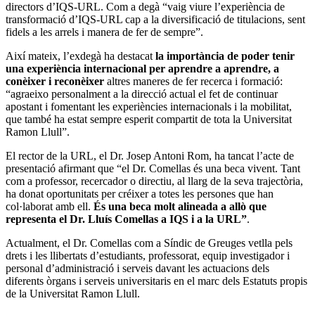
directors d’IQS-URL. Com a degà “vaig viure l’experiència de
transformació d’IQS-URL cap a la diversificació de titulacions, sent
fidels a les arrels i manera de fer de sempre”.
Així mateix, l’exdegà ha destacat
la importància de poder tenir
una experiència internacional per aprendre a aprendre, a
conèixer i reconèixer
altres maneres de fer recerca i formació:
“agraeixo personalment a la direcció actual el fet de continuar
apostant i fomentant les experiències internacionals i la mobilitat,
que també ha estat sempre esperit compartit de tota la Universitat
Ramon Llull”.
El rector de la URL, el Dr. Josep Antoni Rom, ha tancat l’acte de
presentació afirmant que “el Dr. Comellas és una beca vivent. Tant
com a professor, recercador o directiu, al llarg de la seva trajectòria,
ha donat oportunitats per créixer a totes les persones que han
col·laborat amb ell.
És una beca molt alineada a allò que
representa el Dr. Lluís Comellas a IQS i a la URL”
.
Actualment, el Dr. Comellas com a Síndic de Greuges vetlla pels
drets i les llibertats d’estudiants, professorat, equip investigador i
personal d’administració i serveis davant les actuacions dels
diferents òrgans i serveis universitaris en el marc dels Estatuts propis
de la Universitat Ramon Llull.