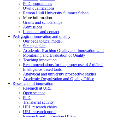
PhD programmes
Own qualifications
Ramon Llull University Summer School
More information
Grants and scholarships
Admissions
Locations and contact
Pedagogical innovation and quality
Our pedagogical model
Strategic plan
Academic-Teaching Quality and Innovation Unit
Monitoring and Evaluation of Quality
Teaching innovation
Recommendations for the proper use of Artificial
Intelligence-based tools
Analytical and university prospective studies
Academic Organization and Quality Office
Research and innovation
Research at URL
Open science
PhD
Transferral activity
URL research chairs
URL research portal
Research and Innovation Office