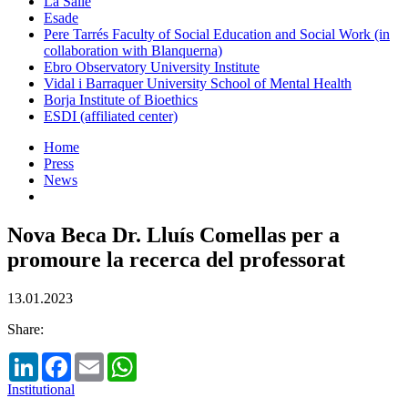
La Salle
Esade
Pere Tarrés Faculty of Social Education and Social Work (in
collaboration with Blanquerna)
Ebro Observatory University Institute
Vidal i Barraquer University School of Mental Health
Borja Institute of Bioethics
ESDI (affiliated center)
Home
Press
News
Nova Beca Dr. Lluís Comellas per a
promoure la recerca del professorat
13.01.2023
Share:
LinkedIn
Facebook
Email
WhatsApp
Institutional