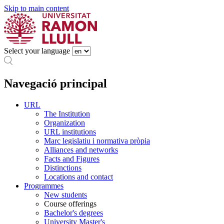
Skip to main content
Select your language
Navegació principal
URL
The Institution
Organization
URL institutions
Marc legislatiu i normativa pròpia
Alliances and networks
Facts and Figures
Distinctions
Locations and contact
Programmes
New students
Course offerings
Bachelor's degrees
University Master's