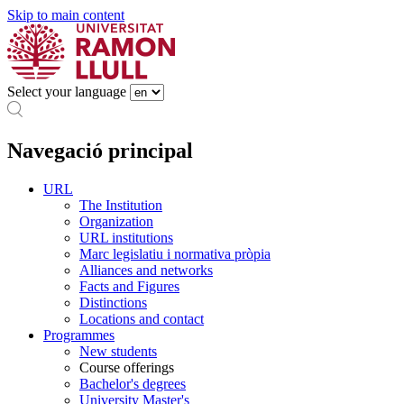
Skip to main content
Select your language
Navegació principal
URL
The Institution
Organization
URL institutions
Marc legislatiu i normativa pròpia
Alliances and networks
Facts and Figures
Distinctions
Locations and contact
Programmes
New students
Course offerings
Bachelor's degrees
University Master's