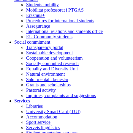
Students mobility
Mobilitat professorat i PTGAS
Erasmus+
Procedures for international students
Assegurança
International relations and students office
EU Community students
Social commitment
Transparency portal
Sustainable development
Cooperation and volunteerism
Socially committed research
Equality and Diversity Unit
Natural environment
Salut mental i benestar
Grants and scholarships
Pastoral activity
Inquiries, complaints and suggestions
Services
Libraries
University Smart Card (TUI)
Accommodation
Sport service
Serveis lingüístics
Student orientation services