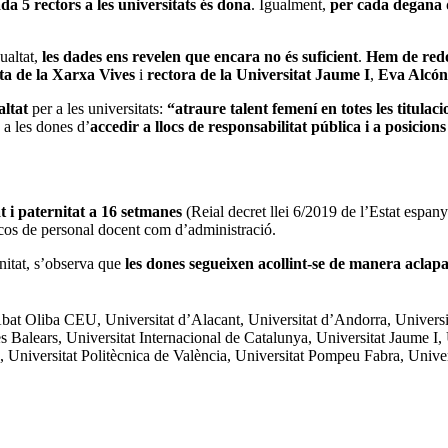
a 5 rectors a les universitats és dona
. Igualment,
per cada degana d
ualtat,
les dades ens revelen que encara no és suficient
.
Hem de redo
ta de la Xarxa Vives
i
rectora de la Universitat Jaume I
,
Eva Alcón
altat
per a les universitats:
“atraure talent femení en totes les titulaci
a les dones d’
accedir a llocs de responsabilitat pública i a posicions
t i paternitat a 16 setmanes
(Reial decret llei 6/2019 de l’Estat espan
os de personal docent com d’administració.
nitat, s’observa que
les dones segueixen acollint-se de manera aclap
Abat Oliba CEU, Universitat d’Alacant, Universitat d’Andorra, Univer
les Balears, Universitat Internacional de Catalunya, Universitat Jaume I
 Universitat Politècnica de València, Universitat Pompeu Fabra, Univers