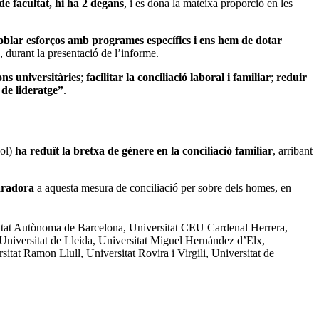
e facultat, hi ha 2 degans
, i es dona la mateixa proporció en les
blar esforços amb programes específics i ens hem de dotar
, durant la presentació de l’informe.
ons universitàries
;
facilitar la conciliació laboral i familiar
;
reduir
 de lideratge”
.
yol)
ha reduït la bretxa de gènere en la conciliació familiar
, arribant
aradora
a aquesta mesura de conciliació per sobre dels homes, en
sitat Autònoma de Barcelona, Universitat CEU Cardenal Herrera,
, Universitat de Lleida, Universitat Miguel Hernández d’Elx,
itat Ramon Llull, Universitat Rovira i Virgili, Universitat de