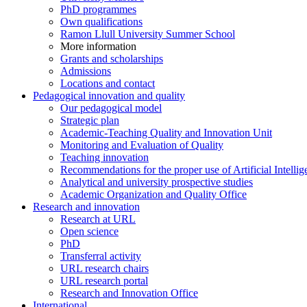
PhD programmes
Own qualifications
Ramon Llull University Summer School
More information
Grants and scholarships
Admissions
Locations and contact
Pedagogical innovation and quality
Our pedagogical model
Strategic plan
Academic-Teaching Quality and Innovation Unit
Monitoring and Evaluation of Quality
Teaching innovation
Recommendations for the proper use of Artificial Intellig
Analytical and university prospective studies
Academic Organization and Quality Office
Research and innovation
Research at URL
Open science
PhD
Transferral activity
URL research chairs
URL research portal
Research and Innovation Office
International