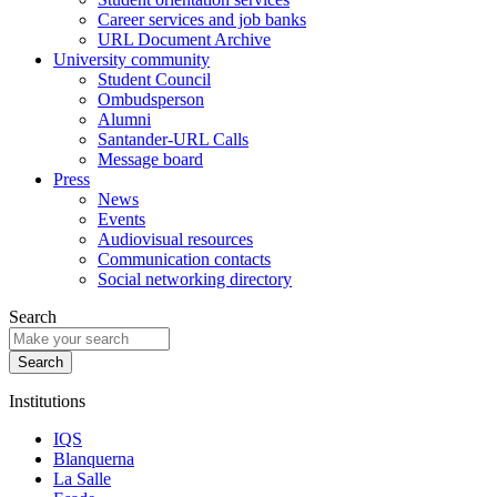
Career services and job banks
URL Document Archive
University community
Student Council
Ombudsperson
Alumni
Santander-URL Calls
Message board
Press
News
Events
Audiovisual resources
Communication contacts
Social networking directory
Search
Institutions
IQS
Blanquerna
La Salle