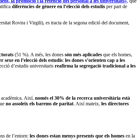
ent, la promoció i la retenció del personal a les universitats»
, que
ntifica
diferències de gènere en l’elecció dels estudis
per part de
sitat Rovira i Virgili), es tracta de la segona edició del document,
ctorats
(51 %). A més, les dones
són més aplicades
que els homes,
r sexe en l’elecció dels estudis
:
les dones s’orienten cap a les
lecció d’estudis universitaris
reafirma la segregació tradicional a les
acadèmica. Així,
només el 30% de la recerca universitària està
que
no assoleix els barems de paritat
. Així mateix,
les directores
ons de l’entorn:
les dones estan menys presents que els homes
en la