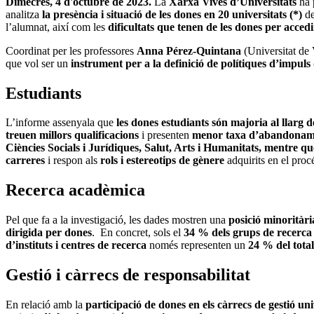
Dimecres, 4 d'octubre de 2023.
La
Xarxa Vives d’Universitats
ha 
analitza
la presència i situació de les dones en 20 universitats (*)
de
l’alumnat, així com les
dificultats que tenen de les dones per acced
Coordinat per les professores
Anna Pérez-Quintana
(Universitat de 
que vol ser un
instrument per a la definició de polítiques d’impuls d
Estudiants
L’informe assenyala que
les dones estudiants són majoria al llarg de
treuen millors qualificacions
i presenten
menor taxa d’abandonam
Ciències Socials i Jurídiques, Salut, Arts i Humanitats, mentre q
carreres
i respon als
rols i estereotips de gènere
adquirits en el procé
Recerca acadèmica
Pel que fa a la investigació, les dades mostren una
posició minoritàri
dirigida per dones
. En concret, sols el
34 % dels grups de recerca
d’instituts i centres de recerca
només representen un
24 % del total
Gestió i càrrecs de responsabilitat
En relació amb la
participació de dones en els càrrecs de gestió uni