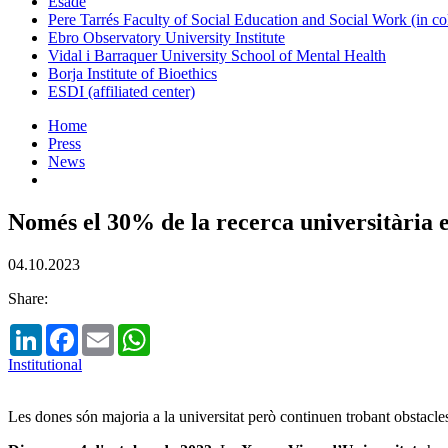
Esade
Pere Tarrés Faculty of Social Education and Social Work (in co
Ebro Observatory University Institute
Vidal i Barraquer University School of Mental Health
Borja Institute of Bioethics
ESDI (affiliated center)
Home
Press
News
Només el 30% de la recerca universitària e
04.10.2023
Share:
LinkedIn
Facebook
Email
WhatsApp
Institutional
Les dones són majoria a la universitat però continuen trobant obstacle