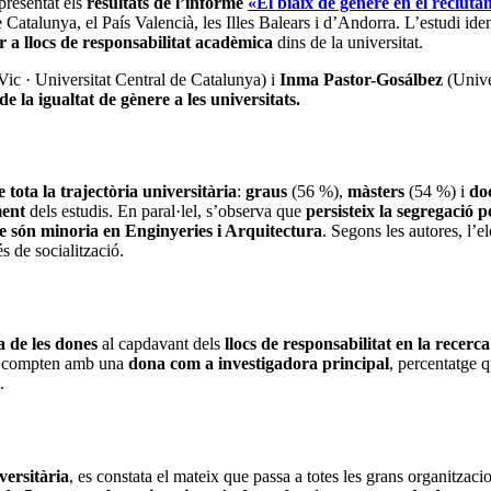
presentat els
resultats de l’informe
«El biaix de gènere en el reclutam
 Catalunya, el País Valencià, les Illes Balears i d’Andorra. L’estudi ide
ir a llocs de responsabilitat acadèmica
dins de la universitat.
Vic · Universitat Central de Catalunya) i
Inma Pastor-Gosálbez
(Univer
e la igualtat de gènere a les universitats.
 tota la trajectòria universitària
:
graus
(56 %),
màsters
(54 %) i
do
ent
dels estudis. En paral·lel, s’observa que
persisteix la segregació pe
ue són minoria en Enginyeries i Arquitectura
. Segons les autores, l’e
s de socialització.
a de les dones
al capdavant dels
llocs de responsabilitat en la recerca
compten amb una
dona com a investigadora principal
, percentatge 
.
versitària
, es constata el mateix que passa a totes les grans organitzaci