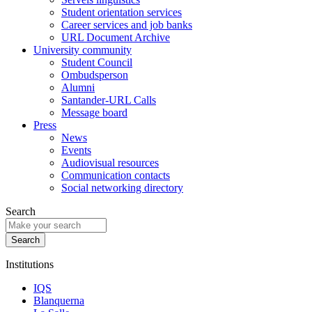
Student orientation services
Career services and job banks
URL Document Archive
University community
Student Council
Ombudsperson
Alumni
Santander-URL Calls
Message board
Press
News
Events
Audiovisual resources
Communication contacts
Social networking directory
Search
Institutions
IQS
Blanquerna