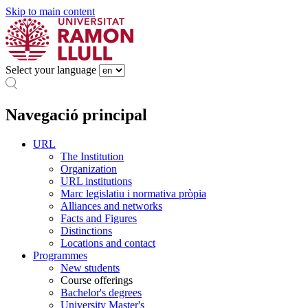
Skip to main content
Select your language
Navegació principal
URL
The Institution
Organization
URL institutions
Marc legislatiu i normativa pròpia
Alliances and networks
Facts and Figures
Distinctions
Locations and contact
Programmes
New students
Course offerings
Bachelor's degrees
University Master's