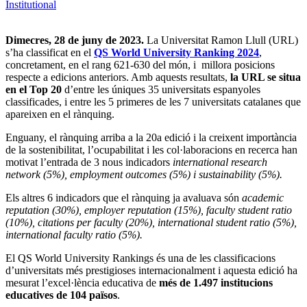
Institutional
Dimecres, 28 de juny de 2023.
La Universitat Ramon Llull (URL)
s’ha classificat en el
QS World University Ranking 2024
,
concretament, en el rang 621-630 del món, i
millora posicions
respecte a edicions anteriors. Amb aquests resultats,
la URL se situa
en el Top 20
d’entre les úniques 35 universitats espanyoles
classificades, i entre les 5 primeres de les 7 universitats catalanes que
apareixen en el rànquing.
Enguany, el rànquing arriba a la 20a edició i la creixent importància
de la sostenibilitat, l’ocupabilitat i les col·laboracions en recerca han
motivat l’entrada de 3 nous indicadors
international research
network (5%), employment outcomes (5%) i sustainability (5%).
Els altres 6 indicadors que el rànquing ja avaluava són
academic
reputation (30%), employer reputation (15%), faculty student ratio
(10%), citations per faculty (20%), international student ratio (5%),
international faculty ratio (5%).
El QS World University Rankings és una de les classificacions
d’universitats més prestigioses internacionalment i aquesta edició ha
mesurat l’excel·lència educativa de
més de
1.497
institucions
educatives de 104 països
.