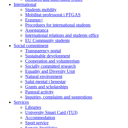
International
Students mobility
Mobilitat professorat i PTGAS
Erasmus+
Procedures for international students
Assegurança
International relations and students office
EU Community students
Social commitment
Transparency portal
Sustainable development
Cooperation and volunteerism
Socially committed research
Equality and Diversity Unit
Natural environment
Salut mental i benestar
Grants and scholarships
Pastoral activity
Inquiries, complaints and suggestions
Services
Libraries
University Smart Card (TUI)
Accommodation
Sport service
Serveis lingüístics