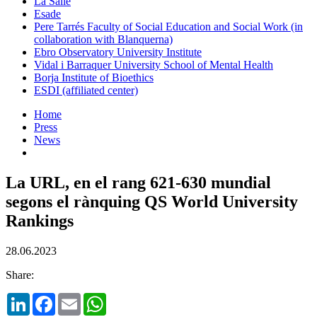
La Salle
Esade
Pere Tarrés Faculty of Social Education and Social Work (in
collaboration with Blanquerna)
Ebro Observatory University Institute
Vidal i Barraquer University School of Mental Health
Borja Institute of Bioethics
ESDI (affiliated center)
Home
Press
News
La URL, en el rang 621-630 mundial
segons el rànquing QS World University
Rankings
28.06.2023
Share:
LinkedIn
Facebook
Email
WhatsApp