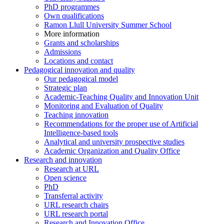
PhD programmes
Own qualifications
Ramon Llull University Summer School
More information
Grants and scholarships
Admissions
Locations and contact
Pedagogical innovation and quality
Our pedagogical model
Strategic plan
Academic-Teaching Quality and Innovation Unit
Monitoring and Evaluation of Quality
Teaching innovation
Recommendations for the proper use of Artificial
Intelligence-based tools
Analytical and university prospective studies
Academic Organization and Quality Office
Research and innovation
Research at URL
Open science
PhD
Transferral activity
URL research chairs
URL research portal
Research and Innovation Office