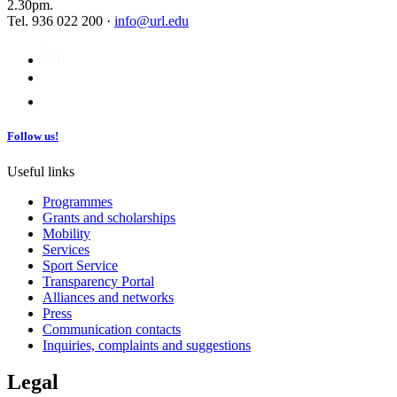
2.30pm.
Tel. 936 022 200 ·
info@url.edu
Follow us!
Useful links
Programmes
Grants and scholarships
Mobility
Services
Sport Service
Transparency Portal
Alliances and networks
Press
Communication contacts
Inquiries, complaints and suggestions
Legal