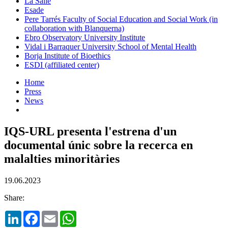
La Salle
Esade
Pere Tarrés Faculty of Social Education and Social Work (in
collaboration with Blanquerna)
Ebro Observatory University Institute
Vidal i Barraquer University School of Mental Health
Borja Institute of Bioethics
ESDI (affiliated center)
Home
Press
News
IQS-URL presenta l'estrena d'un
documental únic sobre la recerca en
malalties minoritàries
19.06.2023
Share:
LinkedIn
Facebook
Email
WhatsApp