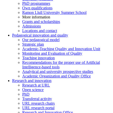
PhD programmes
Own qualifications
Ramon Llull University Summer School
More information
Grants and scholarships
Admissions
Locations and contact
Pedagogical innovation and quality
Our pedagogical model
Strategic plan
Academic-Teaching Quality and Innovation Unit
Monitoring and Evaluation of Quality
Teaching innovation
Recommendations for the proper use of Artificial
Intelligence-based tools
Analytical and university prospective studies
Academic Organization and Quality Office
Research and innovation
Research at URL
Open science
PhD
Transferral activity
URL research chairs
URL research portal
Research and Innovation Office