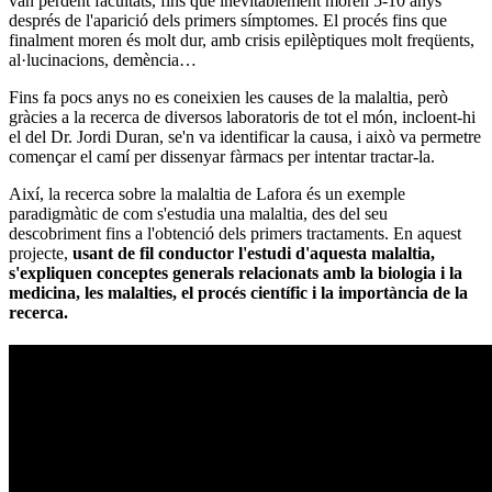
van perdent facultats, fins que inevitablement moren 5-10 anys
després de l'aparició dels primers símptomes. El procés fins que
finalment moren és molt dur, amb crisis epilèptiques molt freqüents,
al·lucinacions, demència…
Fins fa pocs anys no es coneixien les causes de la malaltia, però
gràcies a la recerca de diversos laboratoris de tot el món, incloent-hi
el del Dr. Jordi Duran, se'n va identificar la causa, i això va permetre
començar el camí per dissenyar fàrmacs per intentar tractar-la.
Així, la recerca sobre la malaltia de Lafora és un exemple
paradigmàtic de com s'estudia una malaltia, des del seu
descobriment fins a l'obtenció dels primers tractaments. En aquest
projecte,
usant de fil conductor l'estudi d'aquesta malaltia,
s'expliquen conceptes generals relacionats amb la biologia i la
medicina, les malalties, el procés científic i la importància de la
recerca.