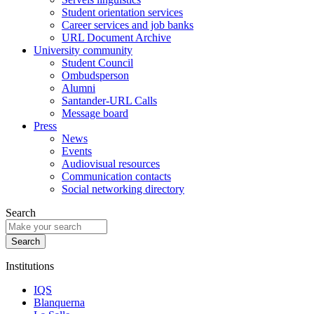
Student orientation services
Career services and job banks
URL Document Archive
University community
Student Council
Ombudsperson
Alumni
Santander-URL Calls
Message board
Press
News
Events
Audiovisual resources
Communication contacts
Social networking directory
Search
Institutions
IQS
Blanquerna