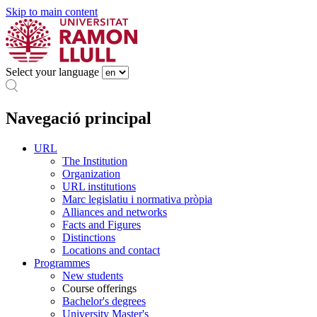
Skip to main content
Select your language
Navegació principal
URL
The Institution
Organization
URL institutions
Marc legislatiu i normativa pròpia
Alliances and networks
Facts and Figures
Distinctions
Locations and contact
Programmes
New students
Course offerings
Bachelor's degrees
University Master's