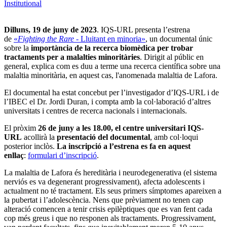
Institutional
Dilluns, 19 de juny de 2023
. IQS-URL presenta l’estrena
de
«
Fighting the Rare
- Lluitant en minoria»
, un documental únic
sobre la
importància de la recerca biomèdica per trobar
tractaments per a malalties minoritàries
. Dirigit al públic en
general, explica com es duu a terme una recerca científica sobre una
malaltia minoritària, en aquest cas, l'anomenada malaltia de Lafora.
El documental ha estat concebut per l’investigador d’IQS-URL i de
l’IBEC el Dr. Jordi Duran, i compta amb la col·laboració d’altres
universitats i centres de recerca nacionals i internacionals.
El pròxim
26 de juny a les 18.00, el centre universitari IQS-
URL
acollirà la
presentació del documental
, amb col·loqui
posterior inclòs.
La inscripció a l’estrena es fa en aquest
enllaç
:
formulari d’inscripció
.
La malaltia de Lafora és hereditària i neurodegenerativa (el sistema
nerviós es va degenerant progressivament), afecta adolescents i
actualment no té tractament. Els seus primers símptomes apareixen a
la pubertat i l’adolescència. Nens que prèviament no tenen cap
alteració comencen a tenir crisis epilèptiques que es van fent cada
cop més greus i que no responen als tractaments. Progressivament,