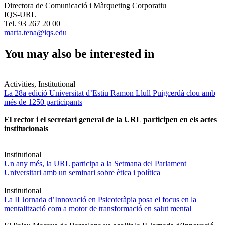
Directora de Comunicació i Màrqueting Corporatiu
IQS-URL
Tel. 93 267 20 00
marta.tena@iqs.edu
You may also be interested in
Activities, Institutional
La 28a edició Universitat d’Estiu Ramon Llull Puigcerdà clou amb
més de 1250 participants
El rector i el secretari general de la URL participen en els actes
institucionals
Institutional
Un any més, la URL participa a la Setmana del Parlament
Universitari amb un seminari sobre ètica i política
Institutional
La II Jornada d’Innovació en Psicoteràpia posa el focus en la
mentalització com a motor de transformació en salut mental