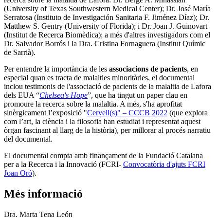
(University of Texas Southwestern Medical Center); Dr. José María
Serratosa (Instituto de Investigación Sanitaria F. Jiménez Díaz); Dr.
Matthew S. Gentry (University of Florida); i Dr. Joan J. Guinovart
(Institut de Recerca Biomèdica); a més d'altres investigadors com el
Dr. Salvador Borrós i la Dra. Cristina Fornaguera (Institut Químic
de Sarrià).
Per entendre la importància de les
associacions de pacients
, en
especial quan es tracta de malalties minoritàries, el documental
inclou testimonis de l'associació de pacients de la malaltia de Lafora
dels EUA “
Chelsea's Hope
”, que ha tingut un paper clau en
promoure la recerca sobre la malaltia. A més, s'ha aprofitat
sinèrgicament l’exposició "
Cervell(s)" – CCCB 2022
(que explora
com l’art, la ciència i la filosofia han estudiat i representat aquest
òrgan fascinant al llarg de la història), per millorar al procés narratiu
del documental.
El documental compta amb finançament de la Fundació Catalana
per a la Recerca i la Innovació (FCRI-
Convocatòria d'ajuts FCRI
Joan Oró
).
Més informació
Dra. Marta Tena León