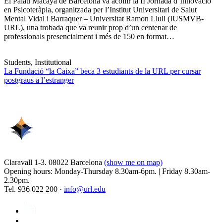
El Palau Macaya de Barcelona va acollir la II Jornada d’Innovació
en Psicoteràpia, organitzada per l’Institut Universitari de Salut
Mental Vidal i Barraquer – Universitat Ramon Llull (IUSMVB-
URL), una trobada que va reunir prop d’un centenar de
professionals presencialment i més de 150 en format…
Students, Institutional
La Fundació “la Caixa” beca 3 estudiants de la URL per cursar
postgraus a l’estranger
Claravall 1-3. 08022 Barcelona
(show me on map)
Opening hours: Monday-Thursday 8.30am-6pm. | Friday 8.30am-
2.30pm.
Tel. 936 022 200 ·
info@url.edu