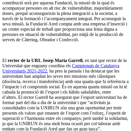
contribució serà per aquesta Fundació, la missió de la qual és
acompanyar persones en alt risc de vulnerabilitat, majoritàriament
dones, perquè aconsegueixin la plena integració a la societat, a
través de la formació i l’acompanyament integral. Per aconseguir la
seva missió, la Fundació Ared compta amb una empresa d’inserció i
un centre especial de treball que proporciona una feina digna a
persones en situació de vulnerabilitat, per mitjà de la producció de
serveis de Càtering, Obrador i Confecció.
El
rector de la URL Josep Maria Garrell
, en tant que rector de la
Universitat que enguany coordina els
Campionats de Catalunya
Universitaris 2021-2022
, ha pres la paraula i ha destacat que les
universitats han ampliat les seves tres missions més clàssiques
(docència, recerca i transferència) amb una quarta que fa referència a
l’impacte i el compromís social. És en aquesta quarta missió on hi té
cabuda la promoció de l’esport i els hàbits saludables, entre
d’altres.
El rector Garrell ha assegurat que l’esport universitari ha de
formar part del dia a dia de la universitat i que “activitats ja
consolidades com la UNIRUN són una gran oportunitat per tenir
presents els valors que emanen de l’esport com l’esforç, l’esperit de
superació o l’harmonia entre els companys; però també la solidaritat,
ja que la UNIRUN és una molt bona ocasió per col·laborar amb
entitats com la Fundació Ared que fan un gran tasca”.