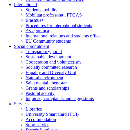
International
Students mobility
Mobilitat professorat i PTGAS
Erasmus+
Procedures for international students
Assegurança
International relations and students office
EU Community students
Social commitment
Transparency portal
Sustainable development
Cooperation and volunteerism
Socially committed research
Equality and Diversity Unit
Natural environment
Salut mental i benestar
Grants and scholarships
Pastoral activity
Inquiries, complaints and suggestions
Services
Libraries
University Smart Card (TUI)
Accommodation
Sport service
Serveis lingüístics