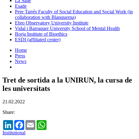
La Salle
Esade
Pere Tarrés Faculty of Social Education and Social Work (in
collaboration with Blanquerna)
Ebro Observatory University Institute
Vidal i Barraquer University School of Mental Health
Borja Institute of Bioethics
ESDI (affiliated center)
Home
Press
News
Tret de sortida a la UNIRUN, la cursa de
les universitats
21.02.2022
Share:
LinkedIn
Facebook
Email
WhatsApp
Institutional