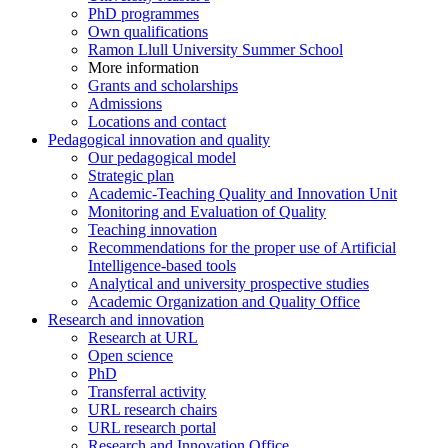
PhD programmes
Own qualifications
Ramon Llull University Summer School
More information
Grants and scholarships
Admissions
Locations and contact
Pedagogical innovation and quality
Our pedagogical model
Strategic plan
Academic-Teaching Quality and Innovation Unit
Monitoring and Evaluation of Quality
Teaching innovation
Recommendations for the proper use of Artificial
Intelligence-based tools
Analytical and university prospective studies
Academic Organization and Quality Office
Research and innovation
Research at URL
Open science
PhD
Transferral activity
URL research chairs
URL research portal
Research and Innovation Office