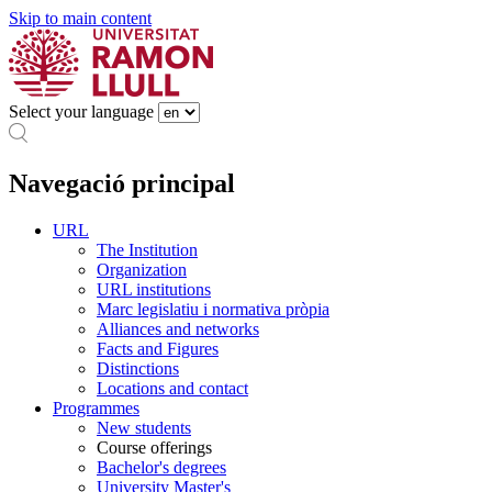
Skip to main content
Select your language
Navegació principal
URL
The Institution
Organization
URL institutions
Marc legislatiu i normativa pròpia
Alliances and networks
Facts and Figures
Distinctions
Locations and contact
Programmes
New students
Course offerings
Bachelor's degrees
University Master's