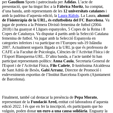
per
Gaudium
Sports i patrocinada per
Adidas
. L’acte de
presentació, que ha tingut lloc a la
Fàbrica Moritz
, ha comptat,
d’una banda, amb representants de les
12 universitats catalanes
i
amb la padrina d’aquesta edició, la
Laura Ràfols
. La Laura,
alumni
de Fisioteràpia de la URL, és
exfutbolista del FC Barcelona
.
Va
jugar de portera a la Primera Divisió femenina de futbol (2004-
2018) i ha guanyat 4 Lligues espanyoles, 5 Copes de la Reina i 8
Copes de Catalunya. Va disputar 4 partits amb la Selecció Catalana
femenina de futbol. Va jugar amb la Selecció Espanyola en
categories inferiors i va participar en l’Europeu sub-19 Islàndia
2007. Actualment segueix lligada a la URL ja que és professora de
CAFE a la Facultat de Psicologia, Ciències de l’Activitat Física i de
l’Esport Blanquerna-URL. D’altra banda, a l’acte també hi han
participat representants polítics:
Anna Caula
, Secretaria General de
l'Esport i de l’Activitat Física,
Filo Cañete
, Il·lustríssima Alcaldessa
de Sant Adrià de Besòs,
Gabi Arranz
, Director de Promoció i
esdeveniments esportius de l’Institut Barcelona Esports (Ajuntament
de Barcelona).
Finalment, també cal destacar la presència de
Pepa Morato
,
representant de la
Fundació Ared,
entitat col·laboradora d’aquesta
edició 2022. I és que en fer la
inscripció, els participants que ho
vulguin, poden donar
un euro a una causa solidària
. Enguany la