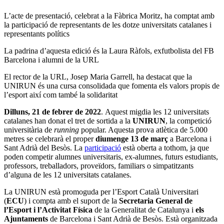
L’acte de presentació, celebrat a la Fàbrica Moritz, ha comptat amb
la participació de representants de les dotze universitats catalanes i
representants polítics
La padrina d’aquesta edició és la Laura Ràfols, exfutbolista del FB
Barcelona i alumni de la URL
El rector de la URL, Josep Maria Garrell, ha destacat que la
UNIRUN és una cursa consolidada que fomenta els valors propis de
l’esport així com també la solidaritat
Dilluns, 21 de febrer de 2022
. Aquest migdia les 12 universitats
catalanes han donat el tret de sortida a la
UNIRUN
, la competició
universitària de
running
popular. Aquesta prova atlètica de 5.000
metres se celebrarà el proper
diumenge 13 de març
a Barcelona
i
Sant Adrià del Besòs. La
participació
està oberta a tothom, ja que
poden competir alumnes universitaris, ex-alumnes, futurs estudiants,
professors, treballadors, proveïdors, familiars o simpatitzants
d’alguna de les 12 universitats catalanes.
La UNIRUN està promoguda per l’Esport Català Universitari
(
ECU
) i compta amb el suport de la
Secretaria General de
l’Esport i l’Activitat Física
de la Generalitat de Catalunya i
els
Ajuntaments
de Barcelona i Sant Adrià de Besòs. Està organitzada