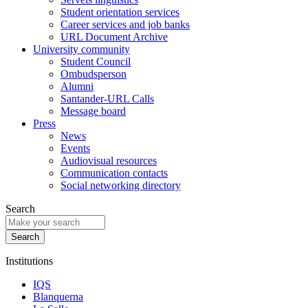
Student orientation services
Career services and job banks
URL Document Archive
University community
Student Council
Ombudsperson
Alumni
Santander-URL Calls
Message board
Press
News
Events
Audiovisual resources
Communication contacts
Social networking directory
Search
Institutions
IQS
Blanquerna