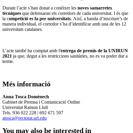
Durant l’acte s’han donat a conèixer les
noves
samarretes
tècniques
que defensaran els corredors de cada universitat. I és que
la c
ompetició es fa per universitats
.
Així, a banda
d’inscriure’s de
manera individual, el corredor s’ha d’identificar amb una de les 12
universitats catalanes.
L’acte també ha comptat amb l'
entrega de premis de la UNIRUN
2021
ja que, degut a les restriccions sanitàries, no es va poder dur a
terme.
Més informació
Anna Tosca Domènech
Gabinet de Premsa i Comunicació Online
Universitat Ramon Llull
Tels. 936 022 228 | 692 671 597
atosca@rectorat.url.edu
You may also be interested in