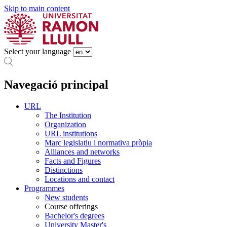
Skip to main content
Select your language
Navegació principal
URL
The Institution
Organization
URL institutions
Marc legislatiu i normativa pròpia
Alliances and networks
Facts and Figures
Distinctions
Locations and contact
Programmes
New students
Course offerings
Bachelor's degrees
University Master's