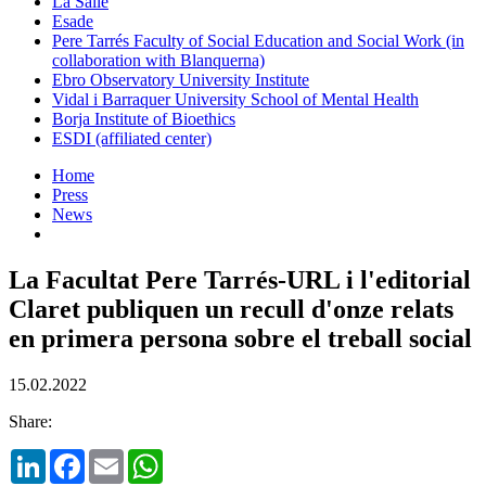
La Salle
Esade
Pere Tarrés Faculty of Social Education and Social Work (in
collaboration with Blanquerna)
Ebro Observatory University Institute
Vidal i Barraquer University School of Mental Health
Borja Institute of Bioethics
ESDI (affiliated center)
Home
Press
News
La Facultat Pere Tarrés-URL i l'editorial
Claret publiquen un recull d'onze relats
en primera persona sobre el treball social
15.02.2022
Share:
LinkedIn
Facebook
Email
WhatsApp