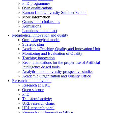
PhD programmes
Own qualifications
Ramon Llull University Summer School
More information
Grants and scholarships
Admissions
Locations and contact
Pedagogical innovation and quality
Our pedagogical model
Strategic plan
Academic-Teaching Quality and Innovation Unit
Monitoring and Evaluation of Quality
Teaching innovation
Recommendations for the proper use of Artificial
Intelligence-based tools
Analytical and university prospective studies
Academic Organization and Quality Office
Research and innovation
Research at URL
Open science
PhD
Transferral activity
URL research chairs
URL research portal
Research and Innovation Office