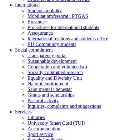
International
Students mobility
Mobilitat professorat i PTGAS
Erasmus+
Procedures for international students
Assegurança
International relations and students office
EU Community students
Social commitment
Transparency portal
Sustainable development
Cooperation and volunteerism
Socially committed research
Equality and Diversity Unit
Natural environment
Salut mental i benestar
Grants and scholarships
Pastoral activity
Inquiries, complaints and suggestions
Services
Libraries
University Smart Card (TUI)
Accommodation
Sport service
Serveis lingüístics