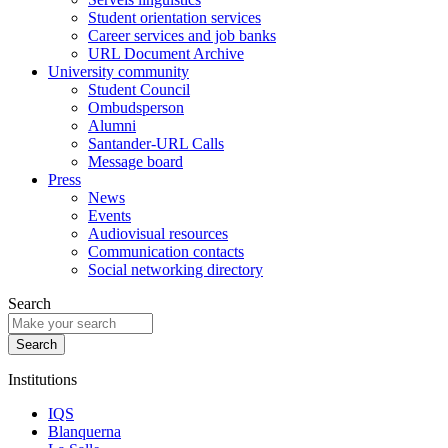
Student orientation services
Career services and job banks
URL Document Archive
University community
Student Council
Ombudsperson
Alumni
Santander-URL Calls
Message board
Press
News
Events
Audiovisual resources
Communication contacts
Social networking directory
Search
Institutions
IQS
Blanquerna