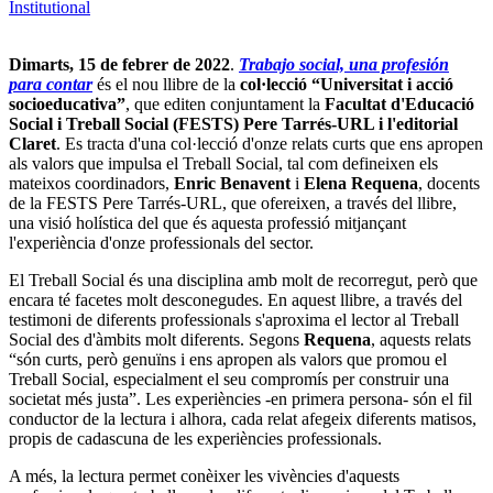
Institutional
Dimarts, 15 de febrer de 2022
.
Trabajo social, una profesión
para contar
és el nou llibre de la
col·lecció “Universitat i acció
socioeducativa”
, que editen conjuntament la
Facultat d'Educació
Social i Treball Social (FESTS) Pere Tarrés-URL i l'editorial
Claret
. Es tracta d'una col·lecció d'onze relats curts que ens apropen
als valors que impulsa el Treball Social, tal com defineixen els
mateixos coordinadors,
Enric Benavent
i
Elena Requena
, docents
de la FESTS Pere Tarrés-URL, que ofereixen, a través del llibre,
una visió holística del que és aquesta professió mitjançant
l'experiència d'onze professionals del sector.
El Treball Social és una disciplina amb molt de recorregut, però que
encara té facetes molt desconegudes. En aquest llibre, a través del
testimoni de diferents professionals s'aproxima el lector al Treball
Social des d'àmbits molt diferents. Segons
Requena
, aquests relats
“són curts, però genuïns i ens apropen als valors que promou el
Treball Social, especialment el seu compromís per construir una
societat més justa”. Les experiències -en primera persona- són el fil
conductor de la lectura i alhora, cada relat afegeix diferents matisos,
propis de cadascuna de les experiències professionals.
A més, la lectura permet conèixer les vivències d'aquests