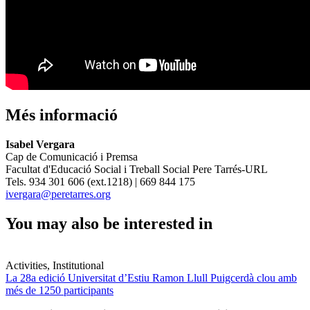
Més informació
Isabel Vergara
Cap de Comunicació i Premsa
Facultat d'Educació Social i Treball Social Pere Tarrés-URL
Tels. 934 301 606 (ext.1218) | 669 844 175
ivergara@peretarres.org
You may also be interested in
Activities, Institutional
La 28a edició Universitat d’Estiu Ramon Llull Puigcerdà clou amb
més de 1250 participants