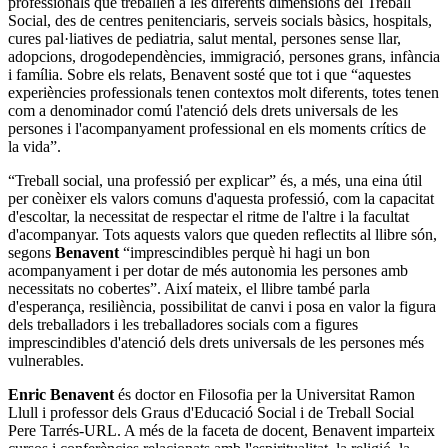
professionals que treballen a les diferents dimensions del Treball
Social, des de centres penitenciaris, serveis socials bàsics, hospitals,
cures pal·liatives de pediatria, salut mental, persones sense llar,
adopcions, drogodependències, immigració, persones grans, infància
i família. Sobre els relats, Benavent sosté que tot i que “aquestes
experiències professionals tenen contextos molt diferents, totes tenen
com a denominador comú l'atenció dels drets universals de les
persones i l'acompanyament professional en els moments crítics de
la vida”.
“Treball social, una professió per explicar” és, a més, una eina útil
per conèixer els valors comuns d'aquesta professió, com la capacitat
d'escoltar, la necessitat de respectar el ritme de l'altre i la facultat
d'acompanyar. Tots aquests valors que queden reflectits al llibre són,
segons
Benavent
“imprescindibles perquè hi hagi un bon
acompanyament i per dotar de més autonomia les persones amb
necessitats no cobertes”. Així mateix, el llibre també parla
d'esperança, resiliència, possibilitat de canvi i posa en valor la figura
dels treballadors i les treballadores socials com a figures
imprescindibles d'atenció dels drets universals de les persones més
vulnerables.
Enric Benavent
és doctor en Filosofia per la Universitat Ramon
Llull i professor dels Graus d'Educació Social i de Treball Social
Pere Tarrés-URL. A més de la faceta de docent, Benavent imparteix