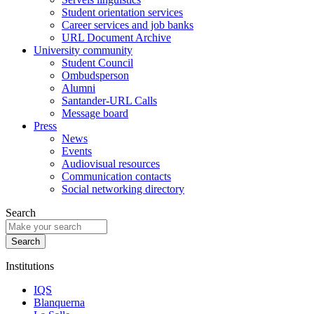
Student orientation services
Career services and job banks
URL Document Archive
University community
Student Council
Ombudsperson
Alumni
Santander-URL Calls
Message board
Press
News
Events
Audiovisual resources
Communication contacts
Social networking directory
Search
Institutions
IQS
Blanquerna