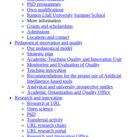
PhD programmes
Own qualifications
Ramon Llull University Summer School
More information
Grants and scholarships
Admissions
Locations and contact
Pedagogical innovation and quality
Our pedagogical model
Strategic plan
Academic-Teaching Quality and Innovation Unit
Monitoring and Evaluation of Quality
Teaching innovation
Recommendations for the proper use of Artificial
Intelligence-based tools
Analytical and university prospective studies
Academic Organization and Quality Office
Research and innovation
Research at URL
Open science
PhD
Transferral activity
URL research chairs
URL research portal
Research and Innovation Office