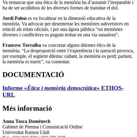
Va remarcar que una ètica de la memòria ha d’assumir l’irreparable i
ha de ser acollidora de les diverses formes de transitar el dol.
Jordi Palou
es va focalitzar en la dimensió educativa de la
memòria. Va advocar per desenterrar les memòries subversives en
relació als relats oficials, i per una àgora pública “on memòries
diverses i conflictives es puguin trobar en una via sanadora”.
Francesc Torralba
va concretar alguns dilemes ètics de la
memòria. “La desproporció entre l’experiència i la narració provoca,
per exemple, el següent dilema: callant, la memòria es perd; parlant,
la memòria es traeix”, va comentar.
DOCUMENTACIÓ
Informe «
Ètica i memòria democràtica
» ETHOS-
URL
Més informació
Anna Tosca Domènech
Gabinet de Premsa i Comunicació Online
Universitat Ramon Llull