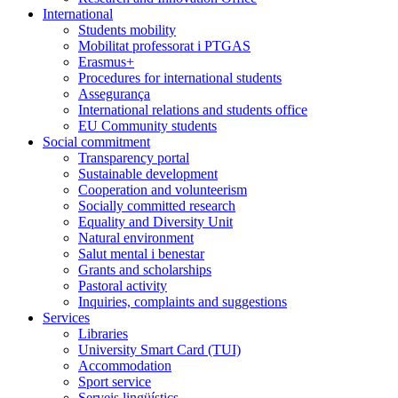
International
Students mobility
Mobilitat professorat i PTGAS
Erasmus+
Procedures for international students
Assegurança
International relations and students office
EU Community students
Social commitment
Transparency portal
Sustainable development
Cooperation and volunteerism
Socially committed research
Equality and Diversity Unit
Natural environment
Salut mental i benestar
Grants and scholarships
Pastoral activity
Inquiries, complaints and suggestions
Services
Libraries
University Smart Card (TUI)
Accommodation
Sport service
Serveis lingüístics