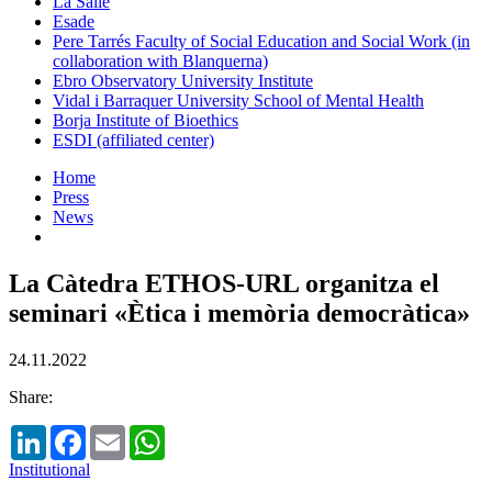
La Salle
Esade
Pere Tarrés Faculty of Social Education and Social Work (in
collaboration with Blanquerna)
Ebro Observatory University Institute
Vidal i Barraquer University School of Mental Health
Borja Institute of Bioethics
ESDI (affiliated center)
Home
Press
News
La Càtedra ETHOS-URL organitza el
seminari «Ètica i memòria democràtica»
24.11.2022
Share:
LinkedIn
Facebook
Email
WhatsApp
Institutional