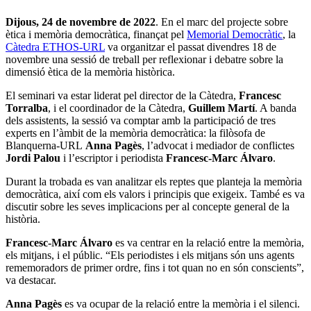
Dijous, 24 de novembre de 2022
. En el marc del projecte sobre
ètica i memòria democràtica, finançat pel
Memorial Democràtic
, la
Càtedra ETHOS-URL
va organitzar el passat divendres 18 de
novembre una sessió de treball per reflexionar i debatre sobre la
dimensió ètica de la memòria històrica.
El seminari va estar liderat pel director de la Càtedra,
Francesc
Torralba
, i el coordinador de la Càtedra,
Guillem Martí
. A banda
dels assistents, la sessió va comptar amb la participació de tres
experts en l’àmbit de la memòria democràtica: la filòsofa de
Blanquerna-URL
Anna Pagès
, l’advocat i mediador de conflictes
Jordi Palou
i l’escriptor i periodista
Francesc-Marc Álvaro
.
Durant la trobada es van analitzar els reptes que planteja la memòria
democràtica, així com els valors i principis que exigeix. També es va
discutir sobre les seves implicacions per al concepte general de la
història.
Francesc-Marc Álvaro
es va centrar en la relació entre la memòria,
els mitjans, i el públic. “Els periodistes i els mitjans són uns agents
rememoradors de primer ordre, fins i tot quan no en són conscients”,
va destacar.
Anna Pagès
es va ocupar de la relació entre la memòria i el silenci.