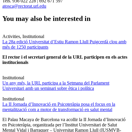
Tels. 936 022 228 | 692 671 597
atosca@rectorat.url.edu
You may also be interested in
Activities, Institutional
La 28a edició Universitat d’Estiu Ramon Llull Puigcerdà clou amb
més de 1250 participants
El rector i el secretari general de la URL participen en els actes
institucionals
Institutional
Un any més, la URL participa a la Setmana del Parlament
Universitari amb un seminari sobre ètica i política
Institutional
La II Jornada d’Innovació en Psicoteràpia posa el focus en la
mentalització com a motor de transformació en salut mental
El Palau Macaya de Barcelona va acollir la II Jornada d’Innovació
en Psicoteràpia, organitzada per l’Institut Universitari de Salut
Mental Vidal i Barraquer – Universitat Ramon Llull (IUSMVB-