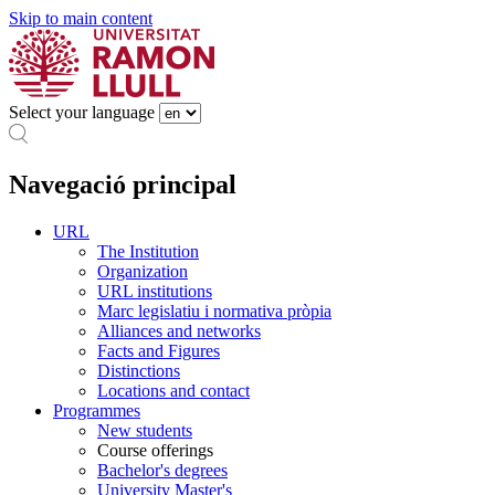
Skip to main content
Select your language
Navegació principal
URL
The Institution
Organization
URL institutions
Marc legislatiu i normativa pròpia
Alliances and networks
Facts and Figures
Distinctions
Locations and contact
Programmes
New students
Course offerings
Bachelor's degrees
University Master's