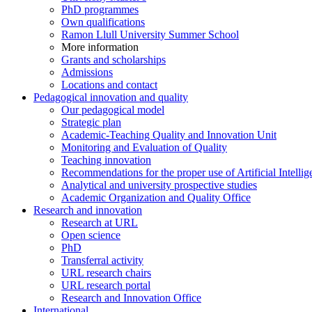
PhD programmes
Own qualifications
Ramon Llull University Summer School
More information
Grants and scholarships
Admissions
Locations and contact
Pedagogical innovation and quality
Our pedagogical model
Strategic plan
Academic-Teaching Quality and Innovation Unit
Monitoring and Evaluation of Quality
Teaching innovation
Recommendations for the proper use of Artificial Intellig
Analytical and university prospective studies
Academic Organization and Quality Office
Research and innovation
Research at URL
Open science
PhD
Transferral activity
URL research chairs
URL research portal
Research and Innovation Office
International