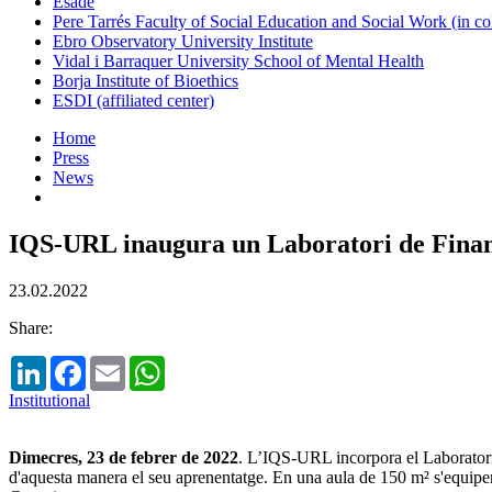
Esade
Pere Tarrés Faculty of Social Education and Social Work (in co
Ebro Observatory University Institute
Vidal i Barraquer University School of Mental Health
Borja Institute of Bioethics
ESDI (affiliated center)
Home
Press
News
IQS-URL inaugura un Laboratori de Finan
23.02.2022
Share:
LinkedIn
Facebook
Email
WhatsApp
Institutional
Dimecres, 23 de febrer de 2022
. L’IQS-URL incorpora el Laboratori 
d'aquesta manera el seu aprenentatge. En una aula de 150 m² s'equip