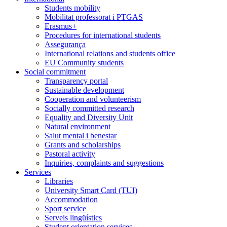
Students mobility
Mobilitat professorat i PTGAS
Erasmus+
Procedures for international students
Assegurança
International relations and students office
EU Community students
Social commitment
Transparency portal
Sustainable development
Cooperation and volunteerism
Socially committed research
Equality and Diversity Unit
Natural environment
Salut mental i benestar
Grants and scholarships
Pastoral activity
Inquiries, complaints and suggestions
Services
Libraries
University Smart Card (TUI)
Accommodation
Sport service
Serveis lingüístics
Student orientation services