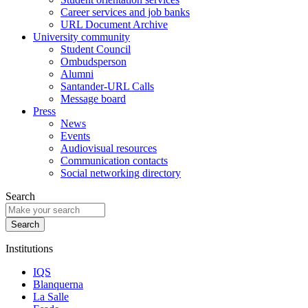
Career services and job banks
URL Document Archive
University community
Student Council
Ombudsperson
Alumni
Santander-URL Calls
Message board
Press
News
Events
Audiovisual resources
Communication contacts
Social networking directory
Search
Institutions
IQS
Blanquerna
La Salle