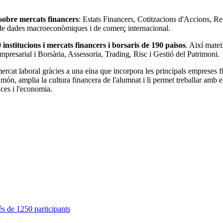
sobre mercats financers
: Estats Financers, Cotitzacions d'Accions, R
i de dades macroeconòmiques i de comerç internacional.
 institucions i mercats financers i borsaris de 190 països
. Així matei
Empresarial i Borsària, Assessoria, Trading, Risc i Gestió del Patrimoni.
at laboral gràcies a una eina que incorpora les principals empreses fin
ón, amplia la cultura financera de l'alumnat i li permet treballar amb el
nces i l'economia.
s de 1250 participants