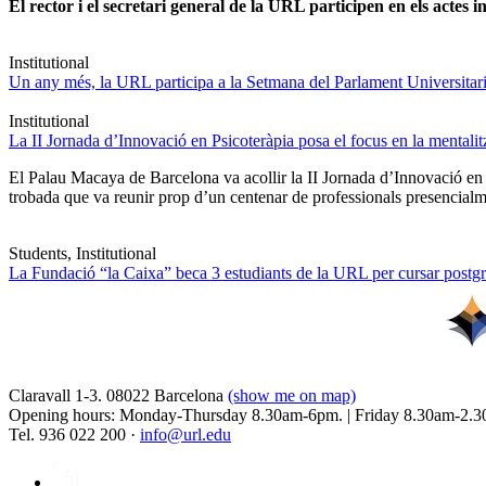
El rector i el secretari general de la URL participen en els actes in
Institutional
Un any més, la URL participa a la Setmana del Parlament Universitari 
Institutional
La II Jornada d’Innovació en Psicoteràpia posa el focus en la mentali
El Palau Macaya de Barcelona va acollir la II Jornada d’Innovació en
trobada que va reunir prop d’un centenar de professionals presencia
Students, Institutional
La Fundació “la Caixa” beca 3 estudiants de la URL per cursar postgra
Claravall 1-3. 08022 Barcelona
(show me on map)
Opening hours: Monday-Thursday 8.30am-6pm. | Friday 8.30am-2.3
Tel. 936 022 200 ·
info@url.edu