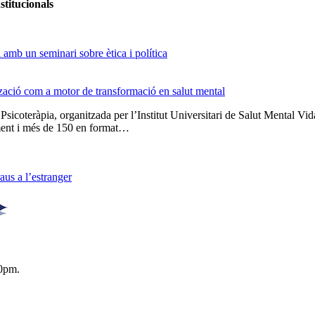
stitucionals
amb un seminari sobre ètica i política
tzació com a motor de transformació en salut mental
 Psicoteràpia, organitzada per l’Institut Universitari de Salut Menta
lment i més de 150 en format…
us a l’estranger
0pm.