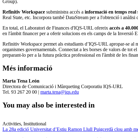
Group).
Refinitiv Workspace
subministra accés a
informació en temps real 
Real State, etc. Incorpora també DataStream per a l'obtenció i anàlis
En total, el Laboratori de Finances d'IQS-URL ofereix
accés a 40.000
en l'àmbit financer per a oferir solucions en els camps de la Inversió 
Refinitiv Workspace permet als estudiants d’IQS-URL apropar-se al merc
organismes governamentals. Connectat a les borses de valors de tot el m
preparant-lo per a la futura pràctica professional en l'àmbit de les fina
Més informació
Marta Tena León
Directora de Comunicació i Màrqueting Corporatiu IQS-URL
Tel. 93 267 20 00 |
marta.tena@iqs.edu
You may also be interested in
Activities, Institutional
La 28a edició Universitat d’Estiu Ramon Llull Puigcerdà clou amb mé