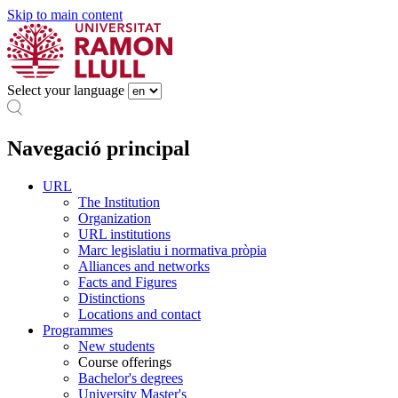
Skip to main content
Select your language
Navegació principal
URL
The Institution
Organization
URL institutions
Marc legislatiu i normativa pròpia
Alliances and networks
Facts and Figures
Distinctions
Locations and contact
Programmes
New students
Course offerings
Bachelor's degrees
University Master's