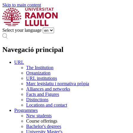
Skip to main content
Select your language
Navegació principal
URL
The Institution
Organization
URL institutions
Marc legislatiu i normativa pròpia
Alliances and networks
Facts and Figures
Distinctions
Locations and contact
Programmes
New students
Course offerings
Bachelor's degrees
University Master's