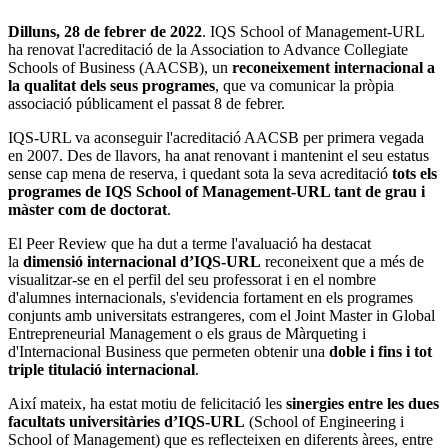
Dilluns, 28 de febrer de 2022
. IQS School of Management-URL
ha renovat l'acreditació de la Association to Advance Collegiate
Schools of Business (AACSB), un
reconeixement internacional a
la qualitat dels seus programes
, que va comunicar la pròpia
associació públicament el passat 8 de febrer.
IQS-URL va aconseguir l'acreditació AACSB per primera vegada
en 2007. Des de llavors, ha anat renovant i mantenint el seu estatus
sense cap mena de reserva, i quedant sota la seva acreditació
tots els
programes de IQS School of Management-URL tant de grau i
màster com de doctorat
.
El Peer Review que ha dut a terme l'avaluació ha destacat
la
dimensió internacional d’IQS-URL
reconeixent que a més de
visualitzar-se en el perfil del seu professorat i en el nombre
d'alumnes internacionals, s'evidencia fortament en els programes
conjunts amb universitats estrangeres, com el Joint Master in Global
Entrepreneurial Management o els graus de Màrqueting i
d'Internacional Business que permeten obtenir una
doble i fins i tot
triple titulació internacional
.
Així mateix, ha estat motiu de felicitació les
sinergies entre les dues
facultats universitàries d’IQS-URL
(School of Engineering i
School of Management) que es reflecteixen en diferents àrees, entre