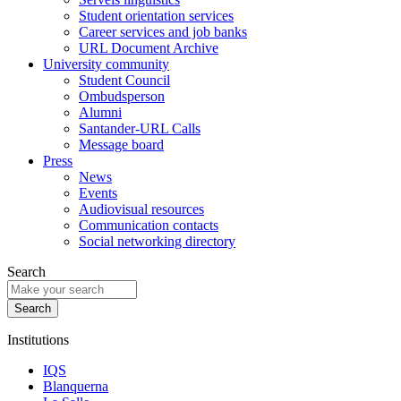
Student orientation services
Career services and job banks
URL Document Archive
University community
Student Council
Ombudsperson
Alumni
Santander-URL Calls
Message board
Press
News
Events
Audiovisual resources
Communication contacts
Social networking directory
Search
Institutions
IQS
Blanquerna