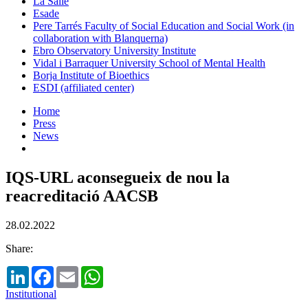
La Salle
Esade
Pere Tarrés Faculty of Social Education and Social Work (in
collaboration with Blanquerna)
Ebro Observatory University Institute
Vidal i Barraquer University School of Mental Health
Borja Institute of Bioethics
ESDI (affiliated center)
Home
Press
News
IQS-URL aconsegueix de nou la
reacreditació AACSB
28.02.2022
Share:
LinkedIn
Facebook
Email
WhatsApp
Institutional