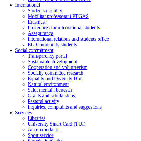
International
Students mobility
Mobilitat professorat i PTGAS
Erasmus+
Procedures for international students
Assegurança
International relations and students office
EU Community students
Social commitment
Transparency portal
Sustainable development
Cooperation and volunteerism
Socially committed research
Equality and Diversity Unit
Natural environment
Salut mental i benestar
Grants and scholarships
Pastoral activity
Inquiries, complaints and suggestions
Services
Libraries
University Smart Card (TUI)
Accommodation
Sport service
Serveis lingüístics