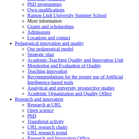
PhD programmes
Own qualifications
Ramon Llull University Summer School
More information
Grants and scholarships
Admissions
Locations and contact
Pedagogical innovation and quality
Our pedagogical model
Strategic plan
Academic-Teaching Quality and Innovation Unit
Monitoring and Evaluation of Quality
Teaching innovation
Recommendations for the proper use of Artificial
Intelligence-based tools
Analytical and university prospective studies
Academic Organization and Quality Office
Research and innovation
Research at URL
Open science
PhD
Transferral activity
URL research chairs
URL research portal
Research and Innovation Office