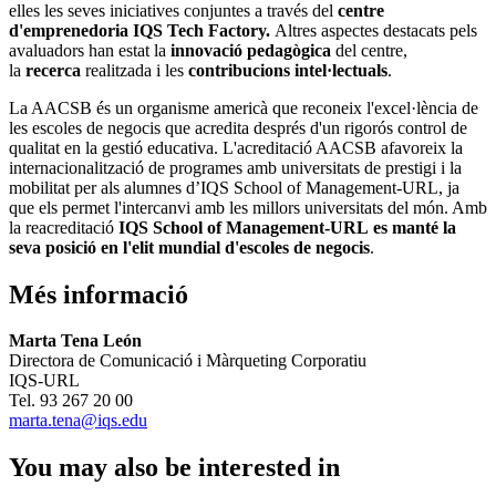
elles les seves iniciatives conjuntes a través del
centre
d'emprenedoria IQS Tech Factory.
Altres aspectes destacats pels
avaluadors han estat la
innovació pedagògica
del centre,
la
recerca
realitzada i les
contribucions intel·lectuals
.
La AACSB és un organisme americà que reconeix l'excel·lència de
les escoles de negocis que acredita després d'un rigorós control de
qualitat en la gestió educativa. L'acreditació AACSB afavoreix la
internacionalització de programes amb universitats de prestigi i la
mobilitat per als alumnes d’IQS School of Management-URL, ja
que els permet l'intercanvi amb les millors universitats del món. Amb
la reacreditació
IQS School of Management-URL
es manté la
seva posició en l'elit mundial d'escoles de negocis
.
Més informació
Marta Tena León
Directora de Comunicació i Màrqueting Corporatiu
IQS-URL
Tel. 93 267 20 00
marta.tena@iqs.edu
You may also be interested in