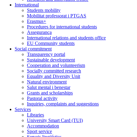
International
Students mobility
Mobilitat professorat i PTGAS
Erasmus+
Procedures for international students
Assegurança
International relations and students office
EU Community students
Social commitment
Transparency portal
Sustainable development
Cooperation and volunteerism
Socially committed research
Equality and Diversity Unit
Natural environment
Salut mental i benestar
Grants and scholarships
Pastoral activity
Inquiries, complaints and suggestions
Services
Libraries
University Smart Card (TUI)
Accommodation
Sport service
Serveis lingüístics