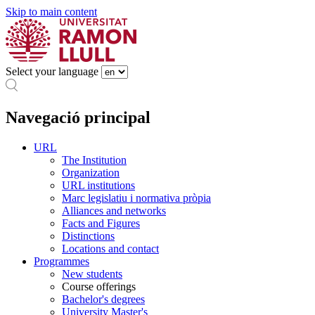
Skip to main content
Select your language
Navegació principal
URL
The Institution
Organization
URL institutions
Marc legislatiu i normativa pròpia
Alliances and networks
Facts and Figures
Distinctions
Locations and contact
Programmes
New students
Course offerings
Bachelor's degrees
University Master's