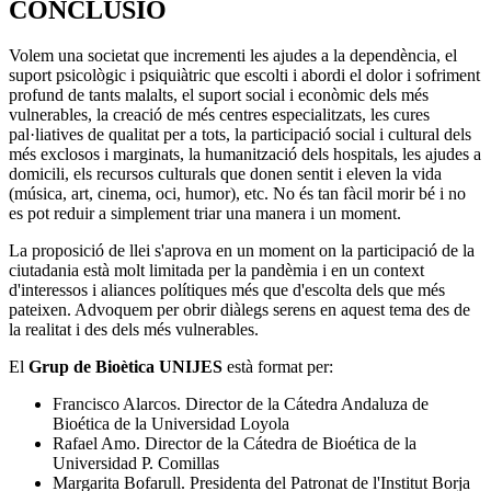
CONCLUSIÓ
Volem una societat que incrementi les ajudes a la dependència, el
suport psicològic i psiquiàtric que escolti i abordi el dolor i sofriment
profund de tants malalts, el suport social i econòmic dels més
vulnerables, la creació de més centres especialitzats, les cures
pal·liatives de qualitat per a tots, la participació social i cultural dels
més exclosos i marginats, la humanització dels hospitals, les ajudes a
domicili, els recursos culturals que donen sentit i eleven la vida
(música, art, cinema, oci, humor), etc. No és tan fàcil morir bé i no
es pot reduir a simplement triar una manera i un moment.
La proposició de llei s'aprova en un moment on la participació de la
ciutadania està molt limitada per la pandèmia i en un context
d'interessos i aliances polítiques més que d'escolta dels que més
pateixen. Advoquem per obrir diàlegs serens en aquest tema des de
la realitat i des dels més vulnerables.
El
Grup de Bioètica UNIJES
està format per:
Francisco Alarcos. Director de la Cátedra Andaluza de
Bioética de la Universidad Loyola
Rafael Amo. Director de la Cátedra de Bioética de la
Universidad P. Comillas
Margarita Bofarull. Presidenta del Patronat de l'Institut Borja