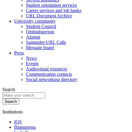
Student orientation services
Career services and job banks
URL Document Archive
University community
Student Council
Ombudsperson
Alumni
Santander-URL Calls
Message board
Press
News
Events
Audiovisual resources
Communication contacts
Social networking directory
Search
Institutions
IQS
Blanquerna