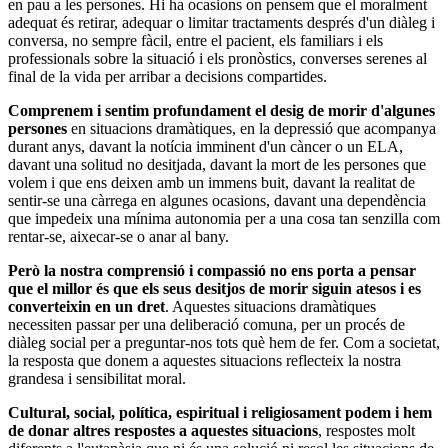
en pau a les persones. Hi ha ocasions on pensem que el moralment
adequat és retirar, adequar o limitar tractaments després d'un diàleg i
conversa, no sempre fàcil, entre el pacient, els familiars i els
professionals sobre la situació i els pronòstics, converses serenes al
final de la vida per arribar a decisions compartides.
Comprenem i sentim profundament el desig de morir d'algunes
persones
en situacions dramàtiques, en la depressió que acompanya
durant anys, davant la notícia imminent d'un càncer o un ELA,
davant una solitud no desitjada, davant la mort de les persones que
volem i que ens deixen amb un immens buit, davant la realitat de
sentir-se una càrrega en algunes ocasions, davant una dependència
que impedeix una mínima autonomia per a una cosa tan senzilla com
rentar-se, aixecar-se o anar al bany.
Però la nostra comprensió i compassió no ens porta a pensar
que el millor és que els seus desitjos de morir siguin atesos i es
converteixin en un dret
. Aquestes situacions dramàtiques
necessiten passar per una deliberació comuna, per un procés de
diàleg social per a preguntar-nos tots què hem de fer. Com a societat,
la resposta que donem a aquestes situacions reflecteix la nostra
grandesa i sensibilitat moral.
Cultural, social, política, espiritual i religiosament podem i hem
de donar altres respostes a aquestes situacions
, respostes molt