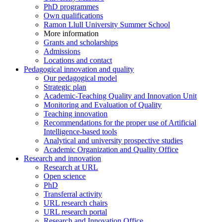
PhD programmes
Own qualifications
Ramon Llull University Summer School
More information
Grants and scholarships
Admissions
Locations and contact
Pedagogical innovation and quality
Our pedagogical model
Strategic plan
Academic-Teaching Quality and Innovation Unit
Monitoring and Evaluation of Quality
Teaching innovation
Recommendations for the proper use of Artificial
Intelligence-based tools
Analytical and university prospective studies
Academic Organization and Quality Office
Research and innovation
Research at URL
Open science
PhD
Transferral activity
URL research chairs
URL research portal
Research and Innovation Office