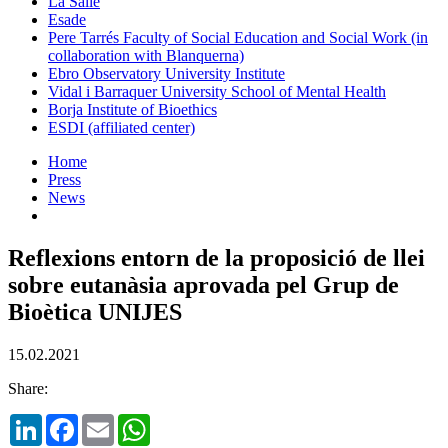
La Salle
Esade
Pere Tarrés Faculty of Social Education and Social Work (in
collaboration with Blanquerna)
Ebro Observatory University Institute
Vidal i Barraquer University School of Mental Health
Borja Institute of Bioethics
ESDI (affiliated center)
Home
Press
News
Reflexions entorn de la proposició de llei
sobre eutanàsia aprovada pel Grup de
Bioètica UNIJES
15.02.2021
Share:
LinkedIn
Facebook
Email
WhatsApp