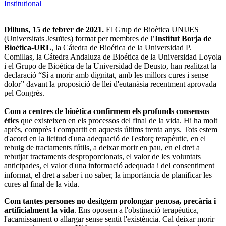
Institutional
Dilluns, 15 de febrer de 2021.
El Grup de Bioètica UNIJES
(Universitats Jesuïtes) format per membres de l’
Institut Borja de
Bioètica-URL
, la Cátedra de Bioética de la Universidad P.
Comillas, la Cátedra Andaluza de Bioética de la Universidad Loyola
i el Grupo de Bioética de la Universidad de Deusto, han realitzat la
declaració “Sí a morir amb dignitat, amb les millors cures i sense
dolor” davant la proposició de llei d'eutanàsia recentment aprovada
pel Congrés.
Com a centres de bioètica confirmem els profunds consensos
ètics
que existeixen en els processos del final de la vida. Hi ha molt
après, comprès i compartit en aquests últims trenta anys. Tots estem
d'acord en la licitud d'una adequació de l'esforç terapèutic, en el
rebuig de tractaments fútils, a deixar morir en pau, en el dret a
rebutjar tractaments desproporcionats, el valor de les voluntats
anticipades, el valor d'una informació adequada i del consentiment
informat, el dret a saber i no saber, la importància de planificar les
cures al final de la vida.
Com tantes persones no desitgem prolongar penosa, precària i
artificialment la vida
. Ens oposem a l'obstinació terapèutica,
l'acarnissament o allargar sense sentit l'existència. Cal deixar morir