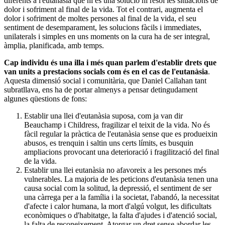
diferents a l'eutanàsia que ni és una solució ni resol les situacions de
dolor i sofriment al final de la vida. Tot el contrari, augmenta el
dolor i sofriment de moltes persones al final de la vida, el seu
sentiment de desemparament, les solucions fàcils i immediates,
unilaterals i simples en uns moments on la cura ha de ser integral,
àmplia, planificada, amb temps.
Cap individu és una illa i més quan parlem d'establir drets que
van units a prestacions socials com és en el cas de l'eutanàsia
.
Aquesta dimensió social i comunitària, que Daniel Callahan tant
subratllava, ens ha de portar almenys a pensar detingudament
algunes qüestions de fons:
Establir una llei d'eutanàsia suposa, com ja van dir
Beauchamp i Childress, fragilizar el teixit de la vida. No és
fàcil regular la pràctica de l'eutanàsia sense que es produeixin
abusos, es trenquin i saltin uns certs límits, es busquin
ampliacions provocant una deterioració i fragilització del final
de la vida.
Establir una llei eutanàsia no afavoreix a les persones més
vulnerables. La majoria de les peticions d'eutanàsia tenen una
causa social com la solitud, la depressió, el sentiment de ser
una càrrega per a la família i la societat, l'abandó, la necessitat
d'afecte i calor humana, la mort d'algú volgut, les dificultats
econòmiques o d'habitatge, la falta d'ajudes i d'atenció social,
la falta de reconeixement. Atorgar un dret sense abordar les