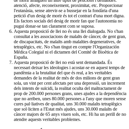
de morir amaguen un altre tipus de peticions i demandes:
atenció, afecte, reconeixement, proximitat, etc. Proporcionar
l'eutanàsia, sense atrevir-se a bussejar en la fondària d'una
petició d'un desig de morir és tot el contrari d'una mort digna.
Els factors socials del desig de morir fan que l'autonomia no
pugui donar-se tan clarament com se suposa.
Aquesta proposició de llei no és una llei dialogada. No s'han
consultat a les associacions de malalts de càncer, de gent gran,
de discapacitats, de malalts amb malalties degeneratives, de
tetraplègics, etc. No s'han tingut en compte l'Organización
Médica Colegial ni el dictamen del Comité de Bioètica de
España.
Aquesta proposició de llei no està sent demandada. És
necessari deixar les ideologies i acostar-se en aquest temps de
pandèmia a la brutalitat del que és real, a les veritables
demandes de la realitat de més de dos milions de gent gran
sola, un vint per cent afectats per una depressió, un increment
dels intents de suïcidi, la realitat oculta del maltractament de
prop de 200.000 persones grans, unes ajudes a la dependència
que no arriben, unes 80.000 persones a l'any que moren sense
cures pal·liatives de qualitat, uns 30.000 malalts tetraplègics
que sol·liciten a l'Estat més ajudes, uns 30.000 malalts de
càncer majors de 65 anys viuen sols, etc. Hi ha un perill de no
atendre aquests veritables problemes.