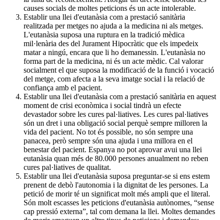
causes socials de moltes peticions és un acte intolerable.
Establir una llei d'eutanàsia com a prestació sanitària
realitzada per metges no ajuda a la medicina ni als metges.
L'eutanàsia suposa una ruptura en la tradició mèdica
mil·lenària des del Jurament Hipocràtic que els impedeix
matar a ningú, encara que li ho demanessin. L'eutanàsia no
forma part de la medicina, ni és un acte mèdic. Cal valorar
socialment el que suposa la modificació de la funció i vocació
del metge, com afecta a la seva imatge social i la relació de
confiança amb el pacient.
Establir una llei d'eutanàsia com a prestació sanitària en aquest
moment de crisi econòmica i social tindrà un efecte
devastador sobre les cures pal·liatives. Les cures pal·liatives
són un dret i una obligació social perquè sempre milloren la
vida del pacient. No tot és possible, no són sempre una
panacea, però sempre són una ajuda i una millora en el
benestar del pacient. Espanya no pot aprovar avui una llei
eutanàsia quan més de 80.000 persones anualment no reben
cures pal·liatives de qualitat.
Establir una llei d'eutanàsia suposa preguntar-se si ens estem
prenent de debò l'autonomia i la dignitat de les persones. La
petició de morir té un significat molt més ampli que el literal.
Són molt escasses les peticions d'eutanàsia autònomes, “sense
cap pressió externa”, tal com demana la llei. Moltes demandes