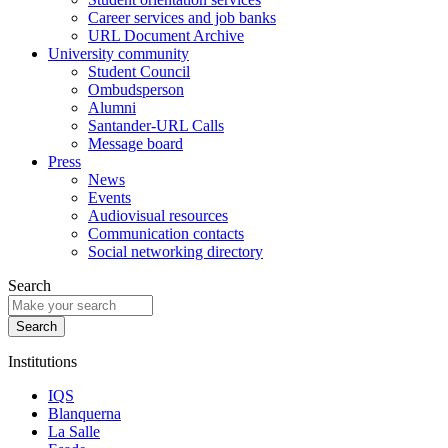
Career services and job banks
URL Document Archive
University community
Student Council
Ombudsperson
Alumni
Santander-URL Calls
Message board
Press
News
Events
Audiovisual resources
Communication contacts
Social networking directory
Search
Institutions
IQS
Blanquerna
La Salle