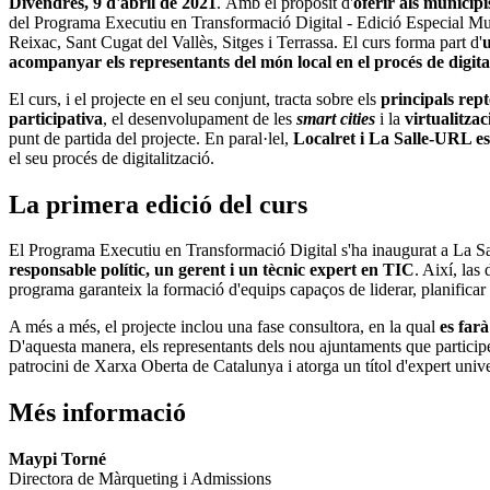
Divendres, 9 d'abril de 2021
. Amb el propòsit d'
oferir als municipi
del Programa Executiu en Transformació Digital - Edició Especial Mun
Reixac, Sant Cugat del Vallès, Sitges i Terrassa. El curs forma part d'
u
acompanyar els representants del món local en el procés de digita
El curs, i el projecte en el seu conjunt, tracta sobre els
principals rept
participativa
, el desenvolupament de les
smart cities
i la
virtualitzac
punt de partida del projecte. En paral·lel,
Localret i La Salle-URL e
el seu procés de digitalització.
La primera edició del curs
El Programa Executiu en Transformació Digital s'ha inaugurat a La S
responsable polític, un gerent i un tècnic expert en TIC
. Així, las
programa garanteix la formació d'equips capaços de liderar, planificar 
A més a més, el projecte inclou una fase consultora, en la qual
es far
D'aquesta manera, els representants dels nou ajuntaments que particip
patrocini de Xarxa Oberta de Catalunya i atorga un títol d'expert univ
Més informació
Maypi Torné
Directora de Màrqueting i Admissions