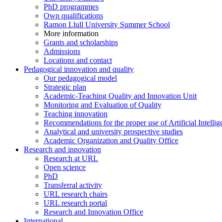
PhD programmes
Own qualifications
Ramon Llull University Summer School
More information
Grants and scholarships
Admissions
Locations and contact
Pedagogical innovation and quality
Our pedagogical model
Strategic plan
Academic-Teaching Quality and Innovation Unit
Monitoring and Evaluation of Quality
Teaching innovation
Recommendations for the proper use of Artificial Intellig
Analytical and university prospective studies
Academic Organization and Quality Office
Research and innovation
Research at URL
Open science
PhD
Transferral activity
URL research chairs
URL research portal
Research and Innovation Office
International