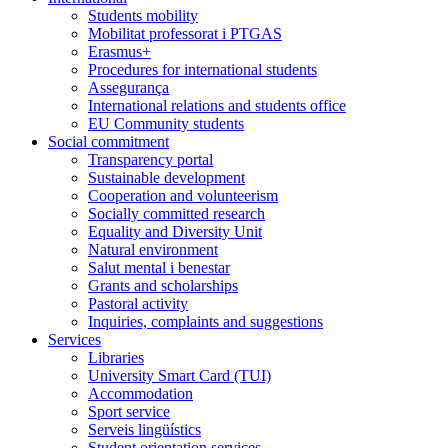
Students mobility
Mobilitat professorat i PTGAS
Erasmus+
Procedures for international students
Assegurança
International relations and students office
EU Community students
Social commitment
Transparency portal
Sustainable development
Cooperation and volunteerism
Socially committed research
Equality and Diversity Unit
Natural environment
Salut mental i benestar
Grants and scholarships
Pastoral activity
Inquiries, complaints and suggestions
Services
Libraries
University Smart Card (TUI)
Accommodation
Sport service
Serveis lingüístics
Student orientation services