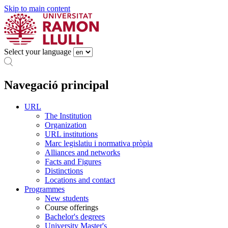
Skip to main content
Select your language
Navegació principal
URL
The Institution
Organization
URL institutions
Marc legislatiu i normativa pròpia
Alliances and networks
Facts and Figures
Distinctions
Locations and contact
Programmes
New students
Course offerings
Bachelor's degrees
University Master's