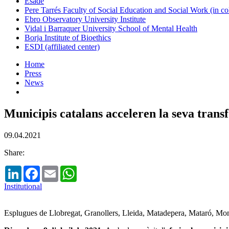
Esade
Pere Tarrés Faculty of Social Education and Social Work (in co
Ebro Observatory University Institute
Vidal i Barraquer University School of Mental Health
Borja Institute of Bioethics
ESDI (affiliated center)
Home
Press
News
Municipis catalans acceleren la seva trans
09.04.2021
Share:
LinkedIn
Facebook
Email
WhatsApp
Institutional
Esplugues de Llobregat, Granollers, Lleida, Matadepera, Mataró, Montc