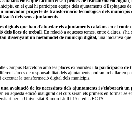
s catalans eines que facilitin el seu procés de transformació digital
,
icipis, en el qual hi participen equips dels ajuntaments d'Esplugues d
n innovador projecte de transformació tecnològica dels municipis
lització dels seus ajuntaments
.
es digitals que han d'abordar els ajuntaments catalans en el contex
ió dels llocs de treball
. En relació a aquestes temes, entre d'altres, s'ha
stan dissenyant un metamodel de municipi digital
, una iniciativa que
alle Campus Barcelona amb les places exhaurides i
la participació de
 diferents àrees de responsabilitat dels ajuntaments podran treballar en pa
i executar la transformació digital dels municipis.
à una avaluació de les necessitats dels ajuntaments i s'elaborarà un 
en en aquesta edició inaugural del curs seran els primers en formar-se
ersitari per la Universitat Ramon Llull i 15 crèdits ECTS.