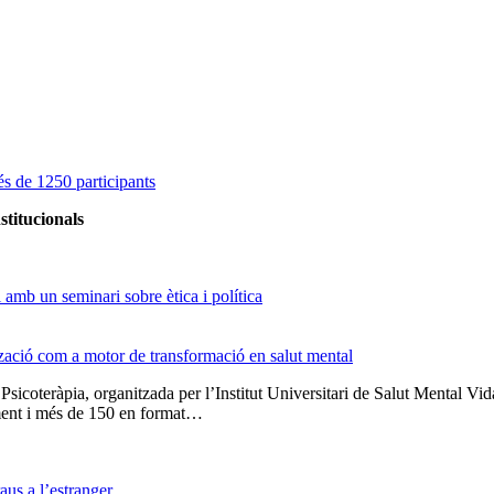
s de 1250 participants
stitucionals
amb un seminari sobre ètica i política
tzació com a motor de transformació en salut mental
 Psicoteràpia, organitzada per l’Institut Universitari de Salut Menta
lment i més de 150 en format…
us a l’estranger