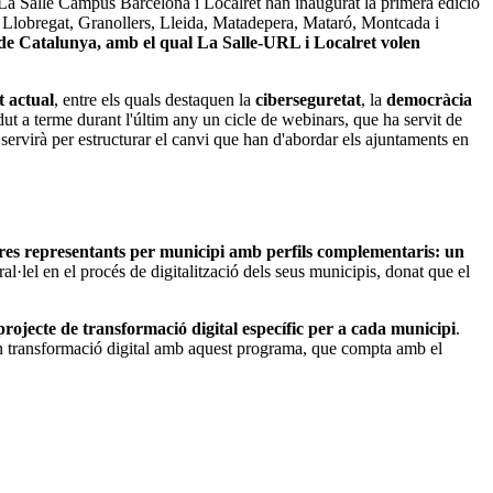
 La Salle Campus Barcelona i Localret han inaugurat la primera edició
e Llobregat, Granollers, Lleida, Matadepera, Mataró, Montcada i
 de Catalunya, amb el qual La Salle-URL i Localret volen
t actual
, entre els quals destaquen la
ciberseguretat
, la
democràcia
 dut a terme durant l'últim any un cicle de webinars, que ha servit de
 servirà per estructurar el canvi que han d'abordar els ajuntaments en
 tres representants per municipi amb perfils complementaris: un
ral·lel en el procés de digitalització dels seus municipis, donat que el
projecte de transformació digital específic per a cada municipi
.
 en transformació digital amb aquest programa, que compta amb el