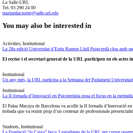
La Salle-URL
Tel. 93 290 24 00
mariapilar.torne@salle.url.edu
You may also be interested in
Activities, Institutional
La 28a edició Universitat d’Estiu Ramon Llull Puigcerdà clou amb mé
El rector i el secretari general de la URL participen en els actes in
Institutional
Un any més, la URL participa a la Setmana del Parlament Universitari 
Institutional
La II Jornada d’Innovació en Psicoteràpia posa el focus en la mentali
El Palau Macaya de Barcelona va acollir la II Jornada d’Innovació en
trobada que va reunir prop d’un centenar de professionals presencia
Students, Institutional
La Fundació “la Caixa” beca 3 estudiants de la URL per cursar postgra