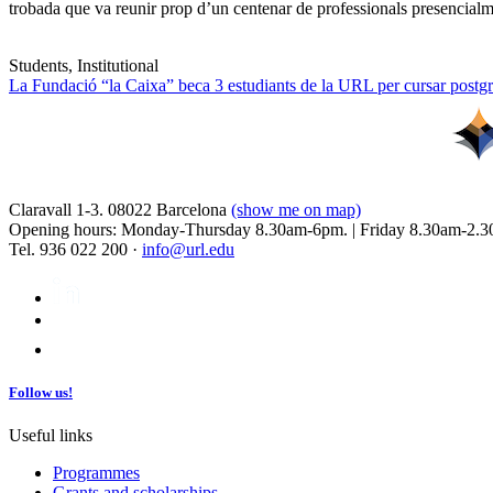
trobada que va reunir prop d’un centenar de professionals presencia
Students, Institutional
La Fundació “la Caixa” beca 3 estudiants de la URL per cursar postgra
Claravall 1-3. 08022 Barcelona
(show me on map)
Opening hours: Monday-Thursday 8.30am-6pm. | Friday 8.30am-2.3
Tel. 936 022 200 ·
info@url.edu
Follow us!
Useful links
Programmes
Grants and scholarships