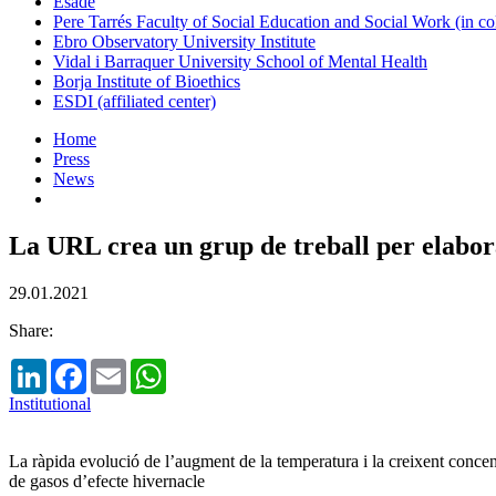
Esade
Pere Tarrés Faculty of Social Education and Social Work (in co
Ebro Observatory University Institute
Vidal i Barraquer University School of Mental Health
Borja Institute of Bioethics
ESDI (affiliated center)
Home
Press
News
La URL crea un grup de treball per elabora
29.01.2021
Share:
LinkedIn
Facebook
Email
WhatsApp
Institutional
La ràpida evolució de l’augment de la temperatura i la creixent concent
de gasos d’efecte hivernacle