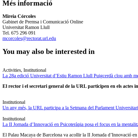
Més informació
Mireia Córcoles
Gabinet de Premsa i Comunicació Online
Universitat Ramon Llull
Tel. 675 296 091
mcorcoles@rectorat.url.edu
You may also be interested in
Activities, Institutional
La 28a edició Universitat d’Estiu Ramon Llull Puigcerdà clou amb mé
El rector i el secretari general de la URL participen en els actes in
Institutional
Un any més, la URL participa a la Setmana del Parlament Universitari 
Institutional
La II Jornada d’Innovació en Psicoteràpia posa el focus en la mentali
El Palau Macaya de Barcelona va acollir la II Jornada d’Innovació en