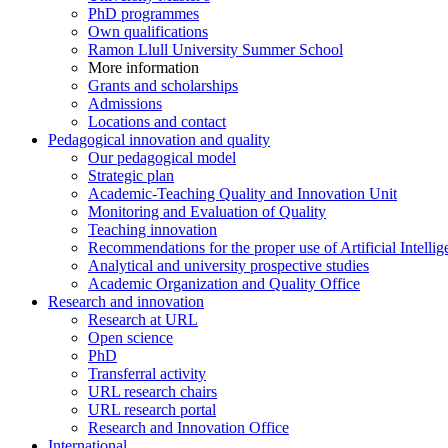
PhD programmes
Own qualifications
Ramon Llull University Summer School
More information
Grants and scholarships
Admissions
Locations and contact
Pedagogical innovation and quality
Our pedagogical model
Strategic plan
Academic-Teaching Quality and Innovation Unit
Monitoring and Evaluation of Quality
Teaching innovation
Recommendations for the proper use of Artificial Intellig
Analytical and university prospective studies
Academic Organization and Quality Office
Research and innovation
Research at URL
Open science
PhD
Transferral activity
URL research chairs
URL research portal
Research and Innovation Office
International