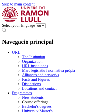
Skip to main content
Select your language
Navegació principal
URL
The Institution
Organization
URL institutions
Marc legislatiu i normativa pròpia
Alliances and networks
Facts and Figures
Distinctions
Locations and contact
Programmes
New students
Course offerings
Bachelor's degrees
University Master's