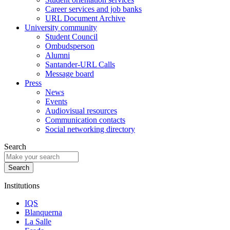
Career services and job banks
URL Document Archive
University community
Student Council
Ombudsperson
Alumni
Santander-URL Calls
Message board
Press
News
Events
Audiovisual resources
Communication contacts
Social networking directory
Search
Institutions
IQS
Blanquerna
La Salle