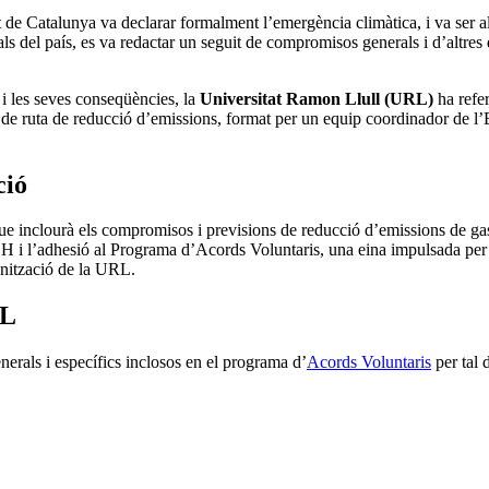
 de Catalunya va declarar formalment l’emergència climàtica, i va ser a
als del país, es va redactar un seguit de compromisos generals i d’altres
c i les seves conseqüències, la
Universitat Ramon Llull (URL)
ha refe
 de ruta de reducció d’emissions, format per un equip coordinador de l’
ció
ue inclourà els compromisos i previsions de reducció d’emissions de ga
GEH i l’adhesió al Programa d’Acords Voluntaris, una eina impulsada pe
onització de la URL.
RL
erals i específics inclosos en el programa d’
Acords Voluntaris
per tal 