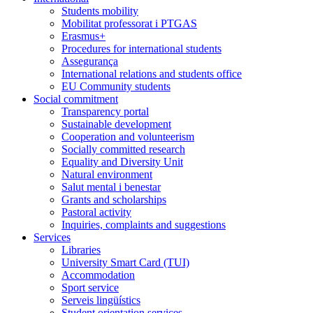
Students mobility
Mobilitat professorat i PTGAS
Erasmus+
Procedures for international students
Assegurança
International relations and students office
EU Community students
Social commitment
Transparency portal
Sustainable development
Cooperation and volunteerism
Socially committed research
Equality and Diversity Unit
Natural environment
Salut mental i benestar
Grants and scholarships
Pastoral activity
Inquiries, complaints and suggestions
Services
Libraries
University Smart Card (TUI)
Accommodation
Sport service
Serveis lingüístics
Student orientation services