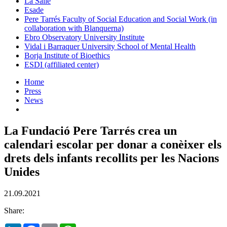
La Salle
Esade
Pere Tarrés Faculty of Social Education and Social Work (in
collaboration with Blanquerna)
Ebro Observatory University Institute
Vidal i Barraquer University School of Mental Health
Borja Institute of Bioethics
ESDI (affiliated center)
Home
Press
News
La Fundació Pere Tarrés crea un
calendari escolar per donar a conèixer els
drets dels infants recollits per les Nacions
Unides
21.09.2021
Share: