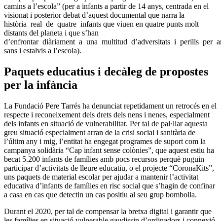
camins a l’escola” (per a infants a partir de 14 anys, centrada en el
visionat i posterior debat d’aquest documental que narra la
història real de quatre infants que viuen en quatre punts molt
distants del planeta i que s’han
d’enfrontar diàriament a una multitud d’adversitats i perills per ar
sans i estalvis a l’escola).
Paquets educatius i decàleg de propostes
per la infància
La Fundació Pere Tarrés ha denunciat repetidament un retrocés en el
respecte i reconeixement dels drets dels nens i nenes, especialment
dels infants en situació de vulnerabilitat. Per tal de pal·liar aquesta
greu situació especialment arran de la crisi social i sanitària de
l’últim any i mig, l’entitat ha engegat programes de suport com la
campanya solidària “Cap infant sense colònies”, que aquest estiu ha
becat 5.200 infants de famílies amb pocs recursos perquè puguin
participar d’activitats de lleure educatiu, o el projecte “CoronaKits”,
uns paquets de material escolar per ajudar a mantenir l’activitat
educativa d’infants de famílies en risc social que s’hagin de confinar
a casa en cas que detectin un cas positiu al seu grup bombolla.
Durant el 2020, per tal de compensar la bretxa digital i garantir que
les famílies en situació vulnerable gaudissin d’ordinadors i connexió