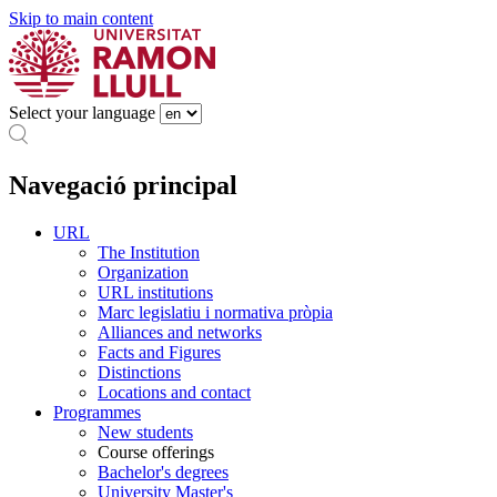
Skip to main content
Select your language
Navegació principal
URL
The Institution
Organization
URL institutions
Marc legislatiu i normativa pròpia
Alliances and networks
Facts and Figures
Distinctions
Locations and contact
Programmes
New students
Course offerings
Bachelor's degrees
University Master's