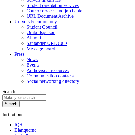
Student orientation services
Career services and job banks
URL Document Archive
University community
Student Council
Ombudsperson
Alumni
Santander-URL Calls
Message board
Press
News
Events
Audiovisual resources
Communication contacts
Social networking directory
Search
Institutions
IQS
Blanquerna