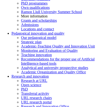
PhD programmes
Own qualifications
Ramon Llull University Summer School
More information
Grants and scholarships
Admissions
Locations and contact
Pedagogical innovation and quality
Our pedagogical model
Strategic plan
Academic-Teaching Quality and Innovation Unit
Monitoring and Evaluation of Quality
Teaching innovation
Recommendations for the proper use of Artificial
Intelligence-based tools
Analytical and university prospective studies
Academic Organization and Quality Office
Research and innovation
Research at URL
Open science
PhD
Transferral activity
URL research chairs
URL research portal
Research and Innovation Office