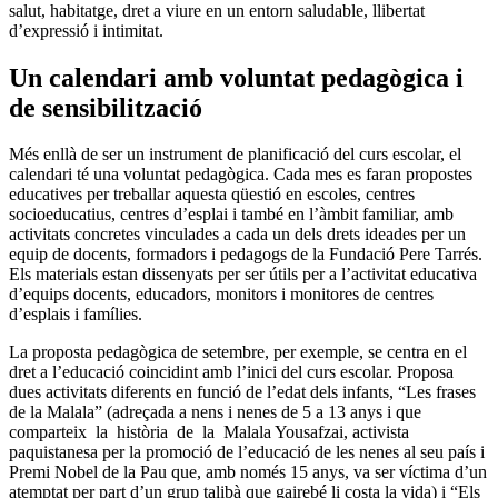
salut, habitatge, dret a viure en un entorn saludable, llibertat
d’expressió i intimitat.
Un calendari amb voluntat pedagògica i
de sensibilització
Més enllà de ser un instrument de planificació del curs escolar, el
calendari té una voluntat pedagògica. Cada mes es faran propostes
educatives per treballar aquesta qüestió en escoles, centres
socioeducatius, centres d’esplai i també en l’àmbit familiar, amb
activitats concretes vinculades a cada un dels drets ideades per un
equip de docents, formadors i pedagogs de la Fundació Pere Tarrés.
Els materials estan dissenyats per ser útils per a l’activitat educativa
d’equips docents, educadors, monitors i monitores de centres
d’esplais i famílies.
La proposta pedagògica de setembre, per exemple, se centra en el
dret a l’educació coincidint amb l’inici del curs escolar. Proposa
dues activitats diferents en funció de l’edat dels infants, “Les frases
de la Malala” (adreçada a nens i nenes de 5 a 13 anys i que
comparteix la història de la Malala Yousafzai, activista
paquistanesa per la promoció de l’educació de les nenes al seu país i
Premi Nobel de la Pau que, amb només 15 anys, va ser víctima d’un
atemptat per part d’un grup talibà que gairebé li costa la vida) i “Els