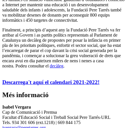
a Internet per mantenir una educació i un desenvolupament
saludable dels infants i adolescents, la Fundació Pere Tarrés també
va mobilitzar desenes de donants per aconseguir 800 equips
informàtics i 450 targetes de connectivitat.
Finalment, a principis d’aquest any la Fundació Pere Tarrés va fer
arribar al Govern i as partits polítics representats al Parlament de
Catalunya un decàleg de propostes per posar la infància en primer
pla de les prioritats polítiques, enfortir el sector social, que ha estat
l’encarregat de parar el cop davant la crisi social generada per la
pandèmia, i començar a solucionar la greu vulneració de drets que
encara avui en dia pateixen milers de nens i nenes a casa
nostra. Podeu consultar el
decàleg
.
Descarrega't aquí el calendari 2021-2022!
Més informació
Isabel Vergara
Cap de Comunicació i Premsa
Facultat d'Educació Social i Treball Social Pere Tarrés-URL
Tels. 934 301 606 (ext.1218) | 669 844 175
ivergara@peretarres.org