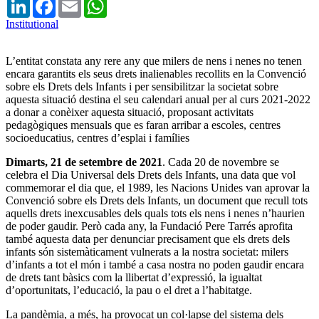
LinkedIn
Facebook
Email
WhatsApp
Institutional
L’entitat constata any rere any que milers de nens i nenes no tenen
encara garantits els seus drets inalienables recollits en la Convenció
sobre els Drets dels Infants i per sensibilitzar la societat sobre
aquesta situació destina el seu calendari anual per al curs 2021-2022
a donar a conèixer aquesta situació, proposant activitats
pedagògiques mensuals que es faran arribar a escoles, centres
socioeducatius, centres d’esplai i famílies
Dimarts, 21 de setembre de 2021
. Cada 20 de novembre se
celebra el Dia Universal dels Drets dels Infants, una data que vol
commemorar el dia que, el 1989, les Nacions Unides van aprovar la
Convenció sobre els Drets dels Infants, un document que recull tots
aquells drets inexcusables dels quals tots els nens i nenes n’haurien
de poder gaudir. Però cada any, la Fundació Pere Tarrés aprofita
també aquesta data per denunciar precisament que els drets dels
infants són sistemàticament vulnerats a la nostra societat: milers
d’infants a tot el món i també a casa nostra no poden gaudir encara
de drets tant bàsics com la llibertat d’expressió, la igualtat
d’oportunitats, l’educació, la pau o el dret a l’habitatge.
La pandèmia, a més, ha provocat un col·lapse del sistema dels