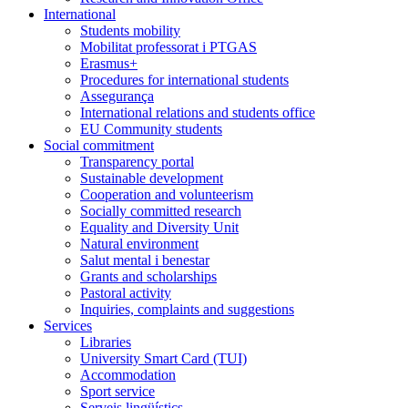
International
Students mobility
Mobilitat professorat i PTGAS
Erasmus+
Procedures for international students
Assegurança
International relations and students office
EU Community students
Social commitment
Transparency portal
Sustainable development
Cooperation and volunteerism
Socially committed research
Equality and Diversity Unit
Natural environment
Salut mental i benestar
Grants and scholarships
Pastoral activity
Inquiries, complaints and suggestions
Services
Libraries
University Smart Card (TUI)
Accommodation
Sport service
Serveis lingüístics