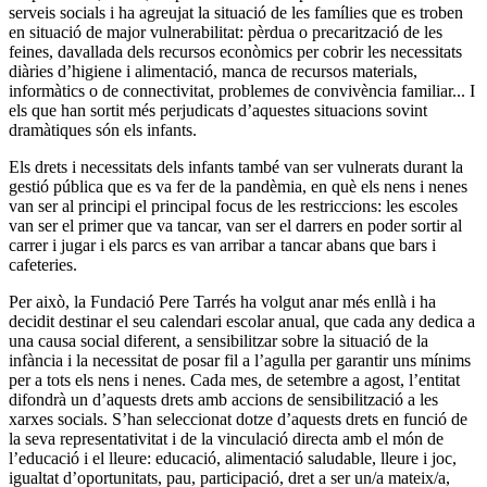
serveis socials i ha agreujat la situació de les famílies que es troben
en situació de major vulnerabilitat: pèrdua o precarització de les
feines, davallada dels recursos econòmics per cobrir les necessitats
diàries d’higiene i alimentació, manca de recursos materials,
informàtics o de connectivitat, problemes de convivència familiar... I
els que han sortit més perjudicats d’aquestes situacions sovint
dramàtiques són els infants.
Els drets i necessitats dels infants també van ser vulnerats durant la
gestió pública que es va fer de la pandèmia, en què els nens i nenes
van ser al principi el principal focus de les restriccions: les escoles
van ser el primer que va tancar, van ser el darrers en poder sortir al
carrer i jugar i els parcs es van arribar a tancar abans que bars i
cafeteries.
Per això, la Fundació Pere Tarrés ha volgut anar més enllà i ha
decidit destinar el seu calendari escolar anual, que cada any dedica a
una causa social diferent, a sensibilitzar sobre la situació de la
infància i la necessitat de posar fil a l’agulla per garantir uns mínims
per a tots els nens i nenes. Cada mes, de setembre a agost, l’entitat
difondrà un d’aquests drets amb accions de sensibilització a les
xarxes socials. S’han seleccionat dotze d’aquests drets en funció de
la seva representativitat i de la vinculació directa amb el món de
l’educació i el lleure: educació, alimentació saludable, lleure i joc,
igualtat d’oportunitats, pau, participació, dret a ser un/a mateix/a,