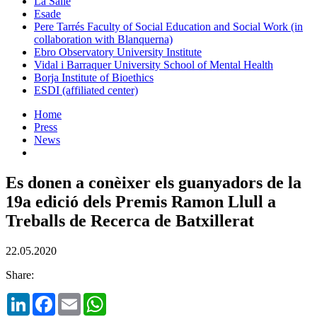
La Salle
Esade
Pere Tarrés Faculty of Social Education and Social Work (in
collaboration with Blanquerna)
Ebro Observatory University Institute
Vidal i Barraquer University School of Mental Health
Borja Institute of Bioethics
ESDI (affiliated center)
Home
Press
News
Es donen a conèixer els guanyadors de la
19a edició dels Premis Ramon Llull a
Treballs de Recerca de Batxillerat
22.05.2020
Share:
LinkedIn
Facebook
Email
WhatsApp