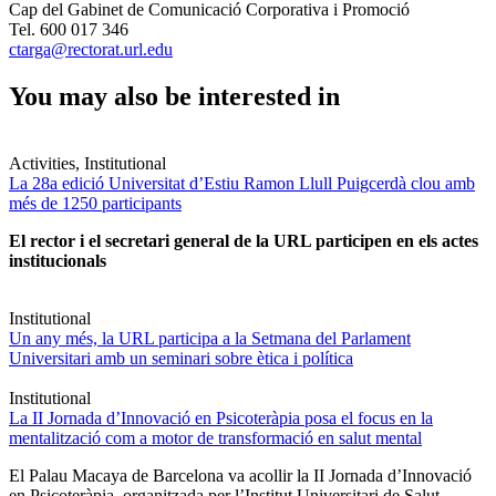
Cap del Gabinet de Comunicació Corporativa i Promoció
Tel. 600 017 346
ctarga@rectorat.url.edu
You may also be interested in
Activities, Institutional
La 28a edició Universitat d’Estiu Ramon Llull Puigcerdà clou amb
més de 1250 participants
El rector i el secretari general de la URL participen en els actes
institucionals
Institutional
Un any més, la URL participa a la Setmana del Parlament
Universitari amb un seminari sobre ètica i política
Institutional
La II Jornada d’Innovació en Psicoteràpia posa el focus en la
mentalització com a motor de transformació en salut mental
El Palau Macaya de Barcelona va acollir la II Jornada d’Innovació
en Psicoteràpia, organitzada per l’Institut Universitari de Salut