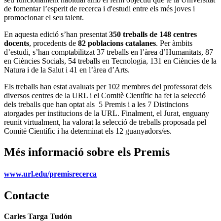
de fomentar l’esperit de recerca i d'estudi entre els més joves i
promocionar el seu talent.
En aquesta edició s’han presentat
350 treballs de 148 centres
docents
, procedents de
82 poblacions catalanes
. Per àmbits
d’estudi, s’han comptabilitzat 37 treballs en l’àrea d’Humanitats, 87
en Ciències Socials, 54 treballs en Tecnologia, 131 en Ciències de la
Natura i de la Salut i 41 en l’àrea d’Arts.
Els treballs han estat avaluats per 102 membres del professorat dels
diversos centres de la URL i el Comitè Científic ha fet la selecció
dels treballs que han optat als 5 Premis i a les 7 Distincions
atorgades per institucions de la URL. Finalment, el Jurat, enguany
reunit virtualment, ha valorat la selecció de treballs proposada pel
Comitè Científic i ha determinat els 12 guanyadors/es.
Més informació sobre els Premis
www.url.edu/premisrecerca
Contacte
Carles Targa Tudón