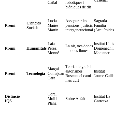
Castellar
Cañal
robòtiques i
biòniques de dit
Lucía
Assegurar les
Sagrada
Ciències
Premi
Mañes
pensions: justícia
Família
Socials
Martín
intergeneracional
(Arquímides
Laia
Institut Lluís
La nit, tres dones
Premi
Humanitats
Pérez
Domènech i
i moltes llunes
Monné
Montaner
Teoria de grafs i
Marçal
algorismes:
Institut
Premi
Tecnologia
Comajoan
Buscant el camí
Jaume Callí
Cara
més curt
Coral
Distinció
Institut La
Moli i
Sobre Asfalt
IQS
Garrotxa
Plana