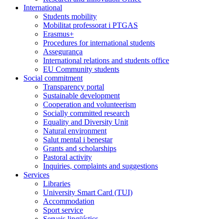
International
Students mobility
Mobilitat professorat i PTGAS
Erasmus+
Procedures for international students
Assegurança
International relations and students office
EU Community students
Social commitment
Transparency portal
Sustainable development
Cooperation and volunteerism
Socially committed research
Equality and Diversity Unit
Natural environment
Salut mental i benestar
Grants and scholarships
Pastoral activity
Inquiries, complaints and suggestions
Services
Libraries
University Smart Card (TUI)
Accommodation
Sport service
Serveis lingüístics