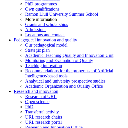
PhD programmes
Own qualifications
Ramon Llull University Summer School
More information
Grants and scholarships
Admissions
Locations and contact
Pedagogical innovation and quality
Our pedagogical model
Strategic plan
Academic-Teaching Quality and Innovation Unit
Monitoring and Evaluation of Quality
Teaching innovation
Recommendations for the proper use of Artificial
Intelligence-based tools
Analytical and university prospective studies
Academic Organization and Quality Office
Research and innovation
Research at URL
Open science
PhD
Transferral activity
URL research chairs
URL research portal
Research and Innovation Office