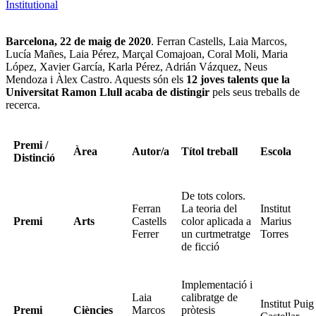
Institutional
Barcelona, 22 de maig de 2020
. Ferran Castells, Laia Marcos,
Lucía Mañes, Laia Pérez, Marçal Comajoan, Coral Moli, Maria
López, Xavier García, Karla Pérez, Adrián Vázquez, Neus
Mendoza i Àlex Castro. Aquests són els
12 joves talents que la
Universitat Ramon Llull acaba de distingir
pels seus treballs de
recerca.
Premi /
Àrea
Autor/a
Títol treball
Escola
Distinció
De tots colors.
Ferran
La teoria del
Institut
Premi
Arts
Castells
color aplicada a
Marius
Ferrer
un curtmetratge
Torres
de ficció
Implementació i
Laia
calibratge de
Institut Puig
Premi
Ciències
Marcos
pròtesis