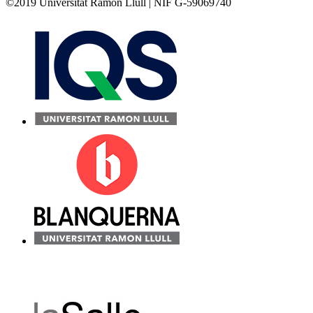
©2019 Universitat Ramon Llull | NIF G-59069740