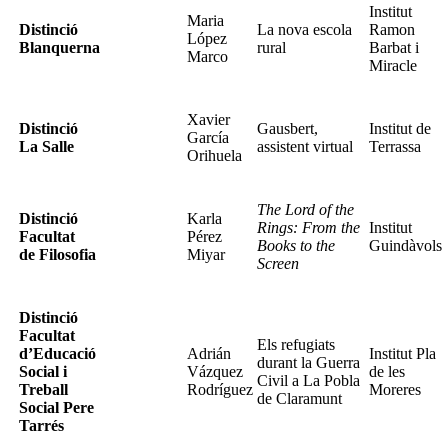
Institut
Maria
Distinció
La nova escola
Ramon
López
Blanquerna
rural
Barbat i
Marco
Miracle
Xavier
Distinció
Gausbert,
Institut de
García
La Salle
assistent virtual
Terrassa
Orihuela
The Lord of the
Distinció
Karla
Rings: From the
Institut
Facultat
Pérez
Books to the
Guindàvols
de Filosofia
Miyar
Screen
Distinció
Facultat
Els refugiats
d’Educació
Adrián
Institut Pla
durant la Guerra
Social i
Vázquez
de les
Civil a La Pobla
Treball
Rodríguez
Moreres
de Claramunt
Social Pere
Tarrés