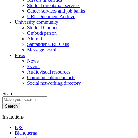
Student orientation services
Career services and job banks
URL Document Archive
University community
Student Council
Ombudsperson
Alumni
Santander-URL Calls
Message board
Press
News
Events
Audiovisual resources
Communication contacts
Social networking directory
Search
Institutions
IQS
Blanquerna