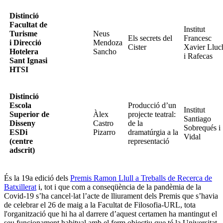
Distinció
Facultat de
Institut
Turisme
Neus
Els secrets del
Francesc
i Direcció
Mendoza
Cister
Xavier Lluc
Hotelera
Sancho
i Rafecas
Sant Ignasi
HTSI
Distinció
Escola
Producció d’un
Institut
Superior de
Àlex
projecte teatral:
Santiago
Disseny
Castro
de la
Sobrequés i
ESDi
Pizarro
dramatúrgia a la
Vidal
(centre
representació
adscrit)
És la 19a edició dels
Premis Ramon Llull a Treballs de Recerca de
Batxillerat
i, tot i que com a conseqüència de la pandèmia de la
Covid-19 s’ha cancel·lat l’acte de lliurament dels Premis que s’havia
de celebrar el 26 de maig a la Facultat de Filosofia-URL, tota
l'organització que hi ha al darrere d’aquest certamen ha mantingut el
seu funcionament habitual amb el ferm objectiu que té la Universitat