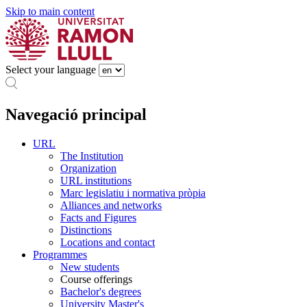
Skip to main content
Select your language
Navegació principal
URL
The Institution
Organization
URL institutions
Marc legislatiu i normativa pròpia
Alliances and networks
Facts and Figures
Distinctions
Locations and contact
Programmes
New students
Course offerings
Bachelor's degrees
University Master's