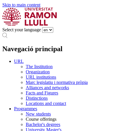
Skip to main content
Select your language
Navegació principal
URL
The Institution
Organization
URL institutions
Marc legislatiu i normativa pròpia
Alliances and networks
Facts and Figures
Distinctions
Locations and contact
Programmes
New students
Course offerings
Bachelor's degrees
University Master's