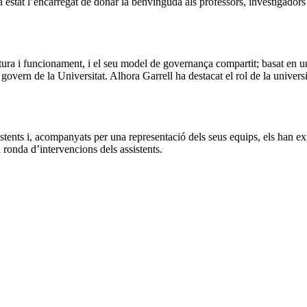
a estat l’encarregat de donar la benvinguda als professors, investigadors
uctura i funcionament, i el seu model de governança compartit; basat en u
 govern de la Universitat. Alhora Garrell ha destacat el rol de la univers
stents i, acompanyats per una representació dels seus equips, els han exp
a ronda d’intervencions dels assistents.