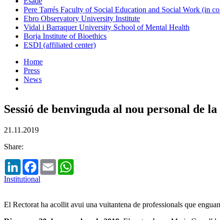
Esade
Pere Tarrés Faculty of Social Education and Social Work (in co
Ebro Observatory University Institute
Vidal i Barraquer University School of Mental Health
Borja Institute of Bioethics
ESDI (affiliated center)
Home
Press
News
Sessió de benvinguda al nou personal de l
21.11.2019
Share:
LinkedIn
Facebook
Email
WhatsApp
Institutional
El Rectorat ha acollit avui una vuitantena de professionals que enguan