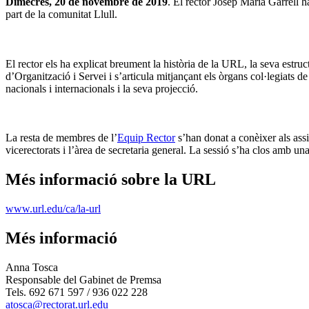
Dimecres, 20 de novembre de 2019
. El rector Josep Maria Garrell h
part de la comunitat Llull.
El rector els ha explicat breument la història de la URL, la seva estr
d’Organització i Servei i s’articula mitjançant els òrgans col·legiats de
nacionals i internacionals i la seva projecció.
La resta de membres de l’
Equip Rector
s’han donat a conèixer als assi
vicerectorats i l’àrea de secretaria general. La sessió s’ha clos amb un
Més informació sobre la URL
www.url.edu/ca/la-url
Més informació
Anna Tosca
Responsable del Gabinet de Premsa
Tels. 692 671 597 / 936 022 228
atosca@rectorat.url.edu