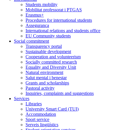
Students mobility
Mobilitat professorat i PTGAS
Erasmus+
Procedures for international students
Assegurança
International relations and students office
EU Community students
Social commitment
Transparency portal
Sustainable development
Cooperation and volunteerism
Socially committed research
Equality and Diversity Unit
Natural environment
Salut mental i benestar
Grants and scholarships
Pastoral activity
Inquiries, complaints and suggestions
Services
Libraries
University Smart Card (TUI)
Accommodation
Sport service
Serveis lingüístics
Student orientation services