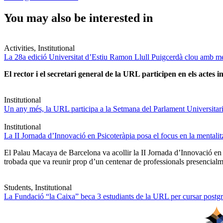
You may also be interested in
Activities, Institutional
La 28a edició Universitat d’Estiu Ramon Llull Puigcerdà clou amb mé
El rector i el secretari general de la URL participen en els actes in
Institutional
Un any més, la URL participa a la Setmana del Parlament Universitari 
Institutional
La II Jornada d’Innovació en Psicoteràpia posa el focus en la mentali
El Palau Macaya de Barcelona va acollir la II Jornada d’Innovació en
trobada que va reunir prop d’un centenar de professionals presencia
Students, Institutional
La Fundació “la Caixa” beca 3 estudiants de la URL per cursar postgra