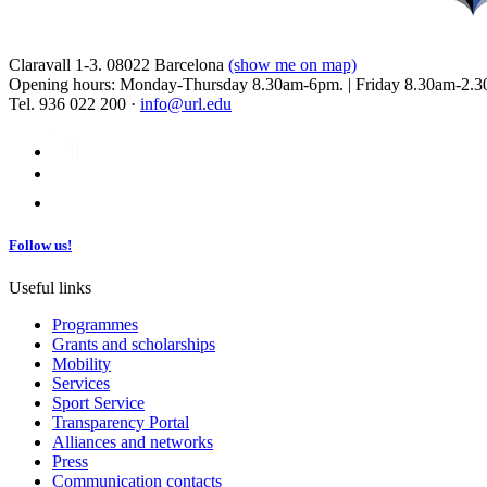
Claravall 1-3. 08022 Barcelona
(show me on map)
Opening hours: Monday-Thursday 8.30am-6pm. | Friday 8.30am-2.3
Tel. 936 022 200 ·
info@url.edu
Follow us!
Useful links
Programmes
Grants and scholarships
Mobility
Services
Sport Service
Transparency Portal
Alliances and networks
Press
Communication contacts