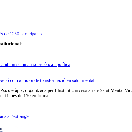
s de 1250 participants
stitucionals
amb un seminari sobre ètica i política
tzació com a motor de transformació en salut mental
 Psicoteràpia, organitzada per l’Institut Universitari de Salut Menta
lment i més de 150 en format…
us a l’estranger