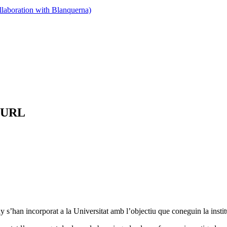
llaboration with Blanquerna)
a URL
y s’han incorporat a la Universitat amb l’objectiu que coneguin la inst