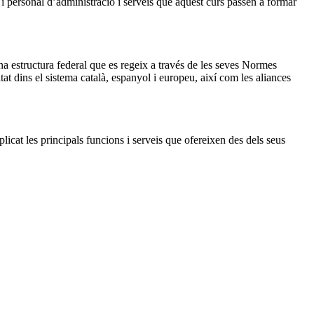
 i personal d’administració i serveis que aquest curs passen a formar
na estructura federal que es regeix a través de les seves Normes
itat dins el sistema català, espanyol i europeu, així com les aliances
licat les principals funcions i serveis que ofereixen des dels seus