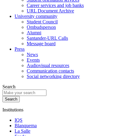
Career services and job banks
URL Document Archive
University community
Student Council
Ombudsperson
Alumni
Santander-URL Calls
Message board
Press
News
Events
Audiovisual resources
Communication contacts
Social networking directory
Search
Institutions
IQS
Blanquerna
La Salle