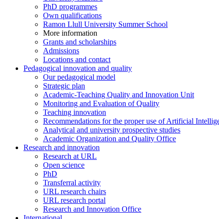
PhD programmes
Own qualifications
Ramon Llull University Summer School
More information
Grants and scholarships
Admissions
Locations and contact
Pedagogical innovation and quality
Our pedagogical model
Strategic plan
Academic-Teaching Quality and Innovation Unit
Monitoring and Evaluation of Quality
Teaching innovation
Recommendations for the proper use of Artificial Intellig
Analytical and university prospective studies
Academic Organization and Quality Office
Research and innovation
Research at URL
Open science
PhD
Transferral activity
URL research chairs
URL research portal
Research and Innovation Office
International