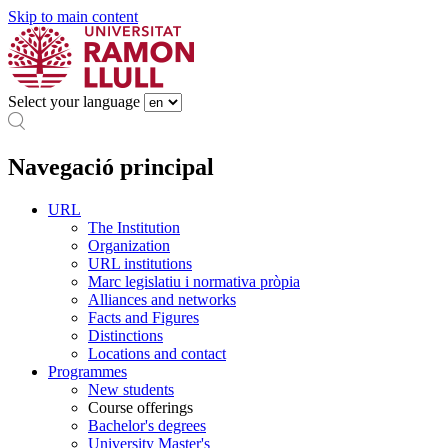
Skip to main content
Select your language
Navegació principal
URL
The Institution
Organization
URL institutions
Marc legislatiu i normativa pròpia
Alliances and networks
Facts and Figures
Distinctions
Locations and contact
Programmes
New students
Course offerings
Bachelor's degrees
University Master's