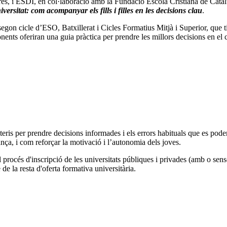
rés, i ESDI, en col·laboració amb la Fundació Escola Cristiana de Ca
versitat: com acompanyar els fills i filles en les decisions clau
.
segon cicle d’ESO, Batxillerat i Cicles Formatius Mitjà i Superior, que t
onents oferiran una guia pràctica per prendre les millors decisions en el 
teris per prendre decisions informades i els errors habituals que es poden
ança, i com reforçar la motivació i l’autonomia dels joves.
 procés d'inscripció de les universitats públiques i privades (amb o sense
de la resta d'oferta formativa universitària.