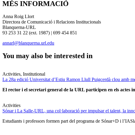
MÉS INFORMACIÓ
Anna Roig Llort
Directora de Comunicació i Relacions Institucionals
Blanquerna-URL
93 253 31 22 (ext. 1987) | 699 454 851
annarl@blanquerna.url.edu
You may also be interested in
Activities, Institutional
La 28a edició Universitat d’Estiu Ramon Llull Puigcerdà clou amb mé
El rector i el secretari general de la URL participen en els actes in
Activities
Sónar i La Salle-URL, una col·laboració per impulsar el talent, la innova
Estudiants i professors formen part del programa de Sónar+D i l’IASlab