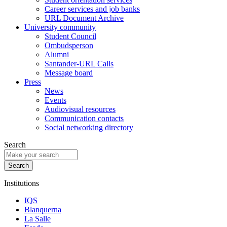
Career services and job banks
URL Document Archive
University community
Student Council
Ombudsperson
Alumni
Santander-URL Calls
Message board
Press
News
Events
Audiovisual resources
Communication contacts
Social networking directory
Search
Institutions
IQS
Blanquerna
La Salle