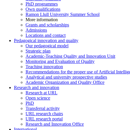
PhD programmes
Own qualifications
Ramon Llull University Summer School
More information
Grants and scholarships
Admissions
Locations and contact
Pedagogical innovation and quality
Our pedagogical model
Strategic plan
Academic-Teaching Quality and Innovation Unit
Monitoring and Evaluation of Quality
Teaching innovation
Recommendations for the proper use of Artificial Intellig
Analytical and university prospective studies
Academic Organization and Quality Office
Research and innovation
Research at URL
Open science
PhD
Transferral activity
URL research chairs
URL research portal
Research and Innovation Office
International