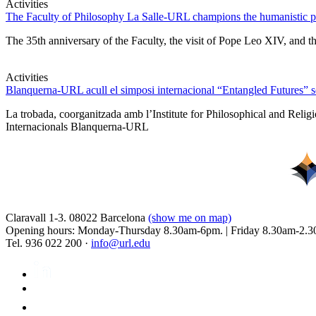
Activities
The Faculty of Philosophy La Salle-URL champions the humanistic pe
The 35th anniversary of the Faculty, the visit of Pope Leo XIV, and t
Activities
Blanquerna-URL acull el simposi internacional “Entangled Futures” sobr
La trobada, coorganitzada amb l’Institute for Philosophical and Relig
Internacionals Blanquerna-URL
Claravall 1-3. 08022 Barcelona
(show me on map)
Opening hours: Monday-Thursday 8.30am-6pm. | Friday 8.30am-2.3
Tel. 936 022 200 ·
info@url.edu