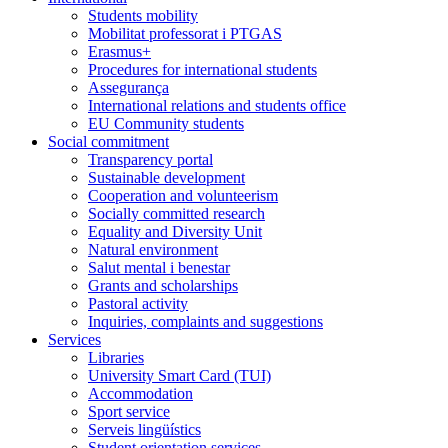
Students mobility
Mobilitat professorat i PTGAS
Erasmus+
Procedures for international students
Assegurança
International relations and students office
EU Community students
Social commitment
Transparency portal
Sustainable development
Cooperation and volunteerism
Socially committed research
Equality and Diversity Unit
Natural environment
Salut mental i benestar
Grants and scholarships
Pastoral activity
Inquiries, complaints and suggestions
Services
Libraries
University Smart Card (TUI)
Accommodation
Sport service
Serveis lingüístics
Student orientation services