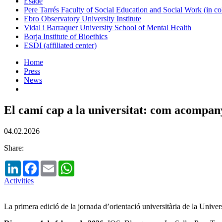
Esade
Pere Tarrés Faculty of Social Education and Social Work (in co
Ebro Observatory University Institute
Vidal i Barraquer University School of Mental Health
Borja Institute of Bioethics
ESDI (affiliated center)
Home
Press
News
El camí cap a la universitat: com acompanyar 
04.02.2026
Share:
LinkedIn
Facebook
Email
WhatsApp
Activities
La primera edició de la jornada d’orientació universitària de la Univers