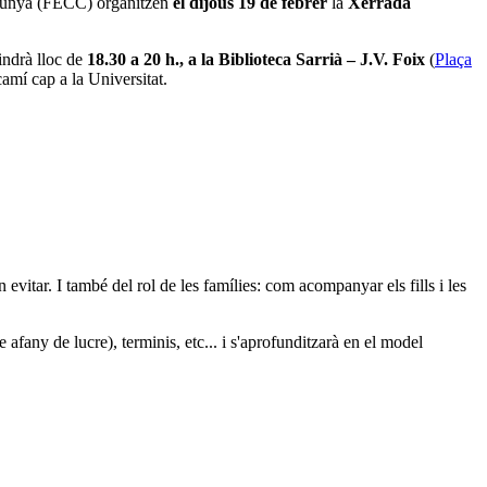
talunya (FECC) organitzen
el dijous 19 de febrer
la
Xerrada
indrà lloc de
18.30 a 20 h., a la Biblioteca Sarrià – J.V. Foix
(
Plaça
camí cap a la Universitat.
 evitar. I també del rol de les famílies: com acompanyar els fills i les
 afany de lucre), terminis, etc... i s'aprofunditzarà en el model