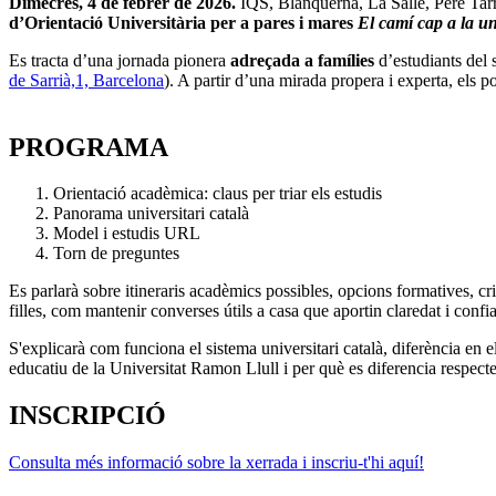
Dimecres, 4 de febrer de 2026.
IQS, Blanquerna, La Salle, Pere Tar
d’Orientació Universitària per a pares i mares
El camí cap a la uni
Es tracta d’una jornada pionera
adreçada a famílies
d’estudiants del 
de Sarrià,1, Barcelona
). A partir d’una mirada propera i experta, els p
PROGRAMA
Orientació acadèmica: claus per triar els estudis
Panorama universitari català
Model i estudis URL
Torn de preguntes
Es parlarà sobre itineraris acadèmics possibles, opcions formatives, cri
filles, com mantenir converses útils a casa que aportin claredat i confi
S'explicarà com funciona el sistema universitari català, diferència en el
educatiu de la Universitat Ramon Llull i per què es diferencia respecte 
INSCRIPCIÓ
Consulta més informació sobre la xerrada i inscriu-t'hi aquí!