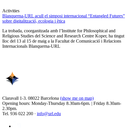
Activities
Blanquerna-URL acull el simposi internacional “Entangled Futures”
sobre digitalització, ecologia i ètica
La trobada, coorganitzada amb l’Institute for Philosophical and
Religious Studies del Science and Research Centre Koper, ha tingut
lloc del 13 al 15 de maig a la Facultat de Comunicació i Relacions
Internacionals Blanquerna-URL
Claravall 1-3. 08022 Barcelona
(show me on map)
Opening hours: Monday-Thursday 8.30am-6pm. | Friday 8.30am-
2.30pm.
Tel. 936 022 200 ·
info@url.edu