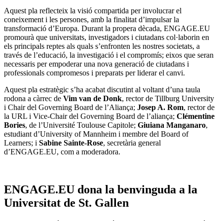
Aquest pla reflecteix la visió compartida per involucrar el
coneixement i les persones, amb la finalitat d’impulsar la
transformació d’Europa. Durant la propera dècada, ENGAGE.EU
promourà que universitats, investigadors i ciutadans col·laborin en
els principals reptes als quals s’enfronten les nostres societats, a
través de l’educació, la investigació i el compromís; eixos que seran
necessaris per empoderar una nova generació de ciutadans i
professionals compromesos i preparats per liderar el canvi.
Aquest pla estratègic s’ha acabat discutint al voltant d’una taula
rodona a càrrec de
Vim van de Donk
, rector de Tillburg University
i Chair del Governing Board de l’Aliança;
Josep A. Rom
, rector de
la URL i Vice-Chair del Governing Board de l’aliança;
Clémentine
Bories
, de l’Université Toulouse Capitole;
Giuiana Manganaro
,
estudiant d’University of Mannheim i membre del Board of
Learners; i
Sabine Sainte-Rose
, secretària general
d’ENGAGE.EU, com a moderadora.
ENGAGE.EU dona la benvinguda a la
Universitat de St. Gallen