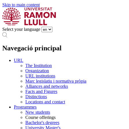
Skip to main content
Select your language
Navegació principal
URL
The Institution
Organization
URL institutions
Marc legislatiu i normativa pròpia
Alliances and networks
Facts and Figures
Distinctions
Locations and contact
Programmes
New students
Course offerings
Bachelor's degrees
University Master's