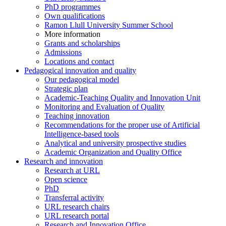
PhD programmes
Own qualifications
Ramon Llull University Summer School
More information
Grants and scholarships
Admissions
Locations and contact
Pedagogical innovation and quality
Our pedagogical model
Strategic plan
Academic-Teaching Quality and Innovation Unit
Monitoring and Evaluation of Quality
Teaching innovation
Recommendations for the proper use of Artificial
Intelligence-based tools
Analytical and university prospective studies
Academic Organization and Quality Office
Research and innovation
Research at URL
Open science
PhD
Transferral activity
URL research chairs
URL research portal
Research and Innovation Office