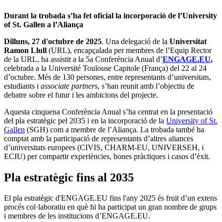
Durant la trobada s’ha fet oficial la incorporació de l’University
of St. Gallen a l’Aliança
Dilluns, 27 d'octubre de 2025
. Una delegació de la
Universitat
Ramon Llull
(URL), encapçalada per membres de l’Equip Rector
de la URL, ha assistit a la 5a Conferència Anual d’
ENGAGE.EU
,
celebrada a la Université Toulouse Capitole (França) del 22 al 24
d’octubre. Més de 130 persones, entre representants d’universitats,
estudiants i
associate partners
, s’han reunit amb l’objectiu de
debatre sobre el futur i les ambicions del projecte.
Aquesta cinquena Conferència Anual s’ha centrat en la presentació
del
pla estratègic pel 2035 i en la incorporació de la
University of St.
Gallen
(SGH) com a membre de l’Aliança. La trobada també ha
comptat amb la participació de representants d’altres aliances
d’universitats europees (CIVIS, CHARM-EU, UNIVERSEH, i
ECIU) per compartir experiències, bones pràctiques i casos d’èxit.
Pla estratègic fins al 2035
El pla estratègic d'ENGAGE.EU fins l'any 2025
és fruit d’un extens
procés col·laboratiu en què hi ha participat un gran nombre de grups
i membres de les institucions d’ENGAGE.EU.