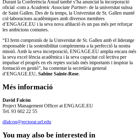
Durant la Conferència Anual també s’ha anunciat la incorporació
oficial -com a
Academic Associate Partner
- de la universitat suïssa
de Saint Gallen.
Des de fa temps, la Universitat de St. Gallen manté
col·laboracions acadèmiques amb diversos membres
d’ENGAGE.EU i la seva nova afiliació és un pas més per reforçar
les ambicions comunes.
“El ferm compromís de la Universitat de St. Gallen amb el lideratge
responsable i la sostenibilitat complementa a la perfecció la nostra
missió. Amb la seva incorporació, ENGAGE.EU amplia encara més
la seva excel·lència acadèmica i la seva capacitat col·lectiva per
impulsar el progrés en els reptes socials més importants i inspirar la
formació en gestió”, ha comentat la secretària general
d’ENGAGE.EU,
Sabine Sainte-Rose
.
Més informació
David Falcón
Project Management Officer at ENGAGE.EU
Tel.
93 602 22 55
dfalcon@rectorat.url.edu
You may also be interested in