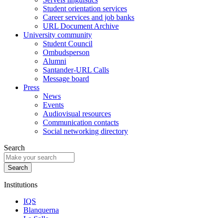
Student orientation services
Career services and job banks
URL Document Archive
University community
Student Council
Ombudsperson
Alumni
Santander-URL Calls
Message board
Press
News
Events
Audiovisual resources
Communication contacts
Social networking directory
Search
Institutions
IQS
Blanquerna