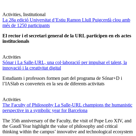
Activities, Institutional
La 28a edició Universitat d’Estiu Ramon Llull Puigcerdà clou amb
més de 1250 participants
El rector i el secretari general de la URL participen en els actes
institucionals
Activities
Sónar i La Salle-URL, una col·laboració per impulsar el talent, la
innovació i la creativitat digital
Estudiants i professors formen part del programa de Sónar+D i
l’IASlab es converteix en la seu de diferents activitats
Activities
The Faculty of Philosophy La Salle-URL champions the humanistic
perspective in a symbolic year for Barcelona
The 35th anniversary of the Faculty, the visit of Pope Leo XIV, and
the Gaudí Year highlight the value of philosophy and critical
thinking within the campus’ innovative and technological ecosystem