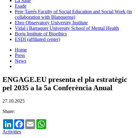
La Salle
Esade
Pere Tarrés Faculty of Social Education and Social Work (in
collaboration with Blanquerna)
Ebro Observatory University Institute
Vidal i Barraquer University School of Mental Health
Borja Institute of Bioethics
ESDI (affiliated center)
Home
Press
News
ENGAGE.EU presenta el pla estratègic
pel 2035 a la 5a Conferència Anual
27.10.2025
Share:
LinkedIn
Facebook
Email
WhatsApp
Activities