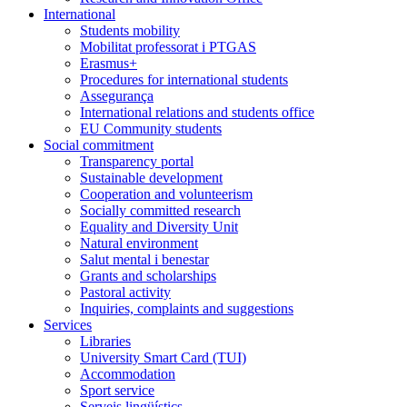
International
Students mobility
Mobilitat professorat i PTGAS
Erasmus+
Procedures for international students
Assegurança
International relations and students office
EU Community students
Social commitment
Transparency portal
Sustainable development
Cooperation and volunteerism
Socially committed research
Equality and Diversity Unit
Natural environment
Salut mental i benestar
Grants and scholarships
Pastoral activity
Inquiries, complaints and suggestions
Services
Libraries
University Smart Card (TUI)
Accommodation
Sport service
Serveis lingüístics