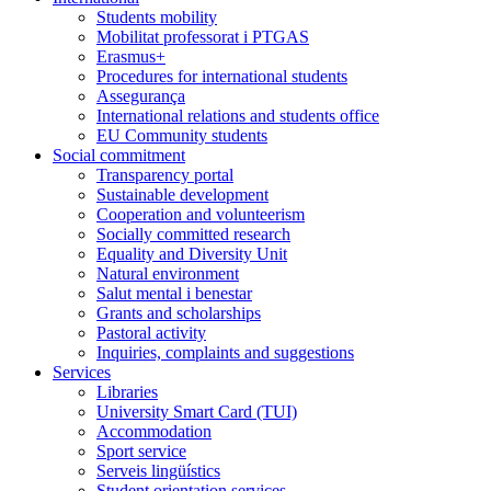
Students mobility
Mobilitat professorat i PTGAS
Erasmus+
Procedures for international students
Assegurança
International relations and students office
EU Community students
Social commitment
Transparency portal
Sustainable development
Cooperation and volunteerism
Socially committed research
Equality and Diversity Unit
Natural environment
Salut mental i benestar
Grants and scholarships
Pastoral activity
Inquiries, complaints and suggestions
Services
Libraries
University Smart Card (TUI)
Accommodation
Sport service
Serveis lingüístics
Student orientation services