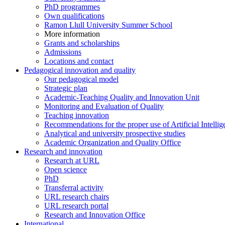
PhD programmes
Own qualifications
Ramon Llull University Summer School
More information
Grants and scholarships
Admissions
Locations and contact
Pedagogical innovation and quality
Our pedagogical model
Strategic plan
Academic-Teaching Quality and Innovation Unit
Monitoring and Evaluation of Quality
Teaching innovation
Recommendations for the proper use of Artificial Intellig
Analytical and university prospective studies
Academic Organization and Quality Office
Research and innovation
Research at URL
Open science
PhD
Transferral activity
URL research chairs
URL research portal
Research and Innovation Office
International