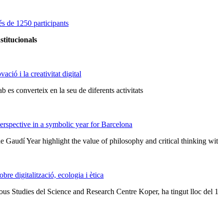
s de 1250 participants
stitucionals
ció i la creativitat digital
 es converteix en la seu de diferents activitats
rspective in a symbolic year for Barcelona
he Gaudí Year highlight the value of philosophy and critical thinking w
e digitalització, ecologia i ètica
ious Studies del Science and Research Centre Koper, ha tingut lloc del 