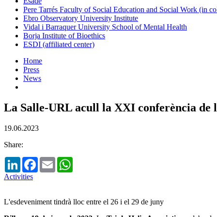
Esade
Pere Tarrés Faculty of Social Education and Social Work (in co
Ebro Observatory University Institute
Vidal i Barraquer University School of Mental Health
Borja Institute of Bioethics
ESDI (affiliated center)
Home
Press
News
La Salle-URL acull la XXI conferència de l
19.06.2023
Share:
LinkedIn
Facebook
Email
WhatsApp
Activities
L'esdeveniment tindrà lloc entre el 26 i el 29 de juny