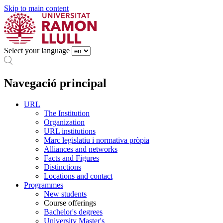
Skip to main content
Select your language
Navegació principal
URL
The Institution
Organization
URL institutions
Marc legislatiu i normativa pròpia
Alliances and networks
Facts and Figures
Distinctions
Locations and contact
Programmes
New students
Course offerings
Bachelor's degrees
University Master's