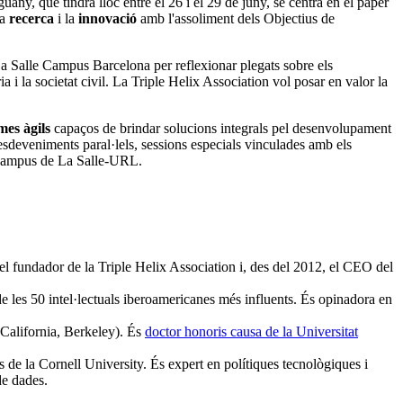
ny, que tindrà lloc entre el 26 i el 29 de juny, se centra en el paper
la
recerca
i la
innovació
amb l'assoliment dels Objectius de
La Salle Campus Barcelona per reflexionar plegats sobre els
 i la societat civil. La Triple Helix Association vol posar en valor la
mes àgils
capaços de brindar solucions integrals pel desenvolupament
esdeveniments paral·lels, sessions especials vinculades amb els
l campus de La Salle-URL.
, el fundador de la Triple Helix Association i, des del 2012, el CEO del
 les 50 intel·lectuals iberoamericanes més influents. És opinadora en
 California, Berkeley). És
doctor honoris causa de la Universitat
de la Cornell University. És expert en polítiques tecnològiques i
 de dades.