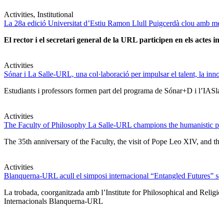
Activities, Institutional
La 28a edició Universitat d’Estiu Ramon Llull Puigcerdà clou amb mé
El rector i el secretari general de la URL participen en els actes in
Activities
Sónar i La Salle-URL, una col·laboració per impulsar el talent, la innova
Estudiants i professors formen part del programa de Sónar+D i l’IASlab
Activities
The Faculty of Philosophy La Salle-URL champions the humanistic pe
The 35th anniversary of the Faculty, the visit of Pope Leo XIV, and t
Activities
Blanquerna-URL acull el simposi internacional “Entangled Futures” sobr
La trobada, coorganitzada amb l’Institute for Philosophical and Relig
Internacionals Blanquerna-URL