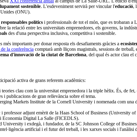
 seva
XXI conferència anual
al campus de La Salle-URL. L'edició d'engua
lupament sostenible
. L'esdeveniment servirà per vincular l'
educació
, 
ns Unides (ONU).
,
responsables polítics
i professionals de tot el món, que es trobaran a 
 la relació entre les universitats emprenedores, els governs, la indústria
bals
des d'una perspectiva inclusiva, competitiva i sostenible.
es més importants per donar resposta els desafiaments gràcies a
ecosiste
de la conferència
comptarà amb lliçons magistrals, sessions de treball, 
tema d'innovació de la ciutat de Barcelona
, del qual és actor clau e
ticipació activa de grans referents acadèmics:
 teories clau com la universitat emprenedora i la triple hèlix. És, de fet
es i publicacions de gran rellevància sobre el tema.
rging Markets Institute de la Cornell University i nomenada com una de
.
c i professor adjunt emèrit de la Haas School of Business (University of
ç i Economia Digital La Salle (FICEDLS).
 University i exdegà, i fundador, de la SC Johnson College of Business 
l·ligència artificial i el futur del treball, i les xarxes socials i l'anàlisi