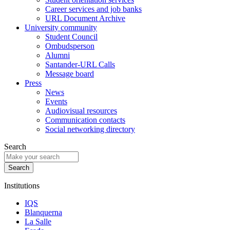
Career services and job banks
URL Document Archive
University community
Student Council
Ombudsperson
Alumni
Santander-URL Calls
Message board
Press
News
Events
Audiovisual resources
Communication contacts
Social networking directory
Search
Institutions
IQS
Blanquerna
La Salle