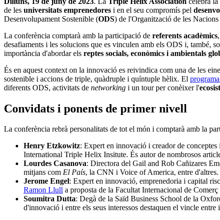
Dilluns, 19 de juny de 2023
. La
Triple Helix Association
celebra la
de les
universitats emprenedores
i en el seu compromís pel
desenvo
Desenvolupament Sostenible (
ODS
) de l'Organització de les Nacio
La conferència comptarà amb la participació de
referents acadèmics
desafiaments i les solucions que es vinculen amb els ODS i, també, sobre
importància d'abordar els
reptes socials, econòmics i ambientals glo
És en aquest context on la innovació es reivindica com una de les ein
sostenible i accions de triple, quàdruple i quíntuple hèlix. El
programa 
diferents ODS, activitats de
networking
i un tour per conèixer l'
ecosis
Convidats i ponents de primer nivell
La conferència rebrà personalitats de tot el món i comptarà amb la par
Henry Etzkowitz
: Expert en innovació i creador de conceptes i
International Triple Helix Insitute. És autor de nombrosos articl
Lourdes Casanova
: Directora del Gail and Rob Cañizares Eme
mitjans com
El País
, la CNN i Voice of America, entre d'altres
Jerome Engel
: Expert en innovació, emprenedoria i capital ris
Ramon Llull
a proposta de la Facultat Internacional de Comer
Soumitra Dutta
: Degà de la Saïd Business School de la Oxford
d'innovació i entre els seus interessos destaquen el vincle entre inte