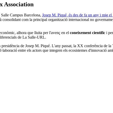
x Association
La Salle Campus Barcelona,
Josep M. Piqué, és des de fa un any i mig el 
à consolidant com la principal organització internacional no governamen
econòmic, alhora que lluita per l'avenç en el
coneixement científic
i pe
 diferencials de La Salle-URL.
presidència de Josep M. Piqué. L'any passat, la XX conferència de la Tri
·laboració entre els actors que integren els ecosistemes d'innovació am