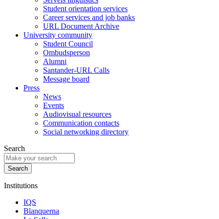
Student orientation services
Career services and job banks
URL Document Archive
University community
Student Council
Ombudsperson
Alumni
Santander-URL Calls
Message board
Press
News
Events
Audiovisual resources
Communication contacts
Social networking directory
Search
Institutions
IQS
Blanquerna