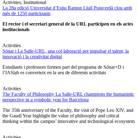
Activities, Institutional
La 28a edició Universitat d’Estiu Ramon Llull Puigcerdà clou amb
més de 1250 participants
El rector i el secretari general de la URL participen en els actes
institucionals
Activities
Sónar i La Salle-URL, una col·laboració per impulsar el talent, la
innovació i la creativitat digital
Estudiants i professors formen part del programa de Sónar+D i
l’IASlab es converteix en la seu de diferents activitats
Activities
The Faculty of Philosophy La Salle-URL champions the humanistic
perspective in a symbolic year for Barcelona
The 35th anniversary of the Faculty, the visit of Pope Leo XIV, and
the Gaudí Year highlight the value of philosophy and critical
thinking within the campus’ innovative and technological ecosystem
Activities