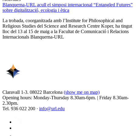
Blanquerna-URL acull el simposi internacional “Entangled Futures”
sobre digitalització, ecologia i ètica
La trobada, coorganitzada amb l’Institute for Philosophical and
Religious Studies del Science and Research Centre Koper, ha tingut
lloc del 13 al 15 de maig a la Facultat de Comunicació i Relacions
Internacionals Blanquerna-URL
Claravall 1-3. 08022 Barcelona
(show me on map)
Opening hours: Monday-Thursday 8.30am-6pm. | Friday 8.30am-
2.30pm.
Tel. 936 022 200 ·
info@url.edu