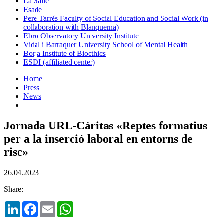
La Salle
Esade
Pere Tarrés Faculty of Social Education and Social Work (in
collaboration with Blanquerna)
Ebro Observatory University Institute
Vidal i Barraquer University School of Mental Health
Borja Institute of Bioethics
ESDI (affiliated center)
Home
Press
News
Jornada URL-Càritas «Reptes formatius
per a la inserció laboral en entorns de
risc»
26.04.2023
Share:
LinkedIn
Facebook
Email
WhatsApp