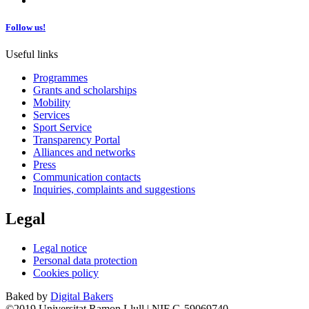
Follow us!
Useful links
Programmes
Grants and scholarships
Mobility
Services
Sport Service
Transparency Portal
Alliances and networks
Press
Communication contacts
Inquiries, complaints and suggestions
Legal
Legal notice
Personal data protection
Cookies policy
Baked by
Digital Bakers
©2019 Universitat Ramon Llull | NIF G-59069740