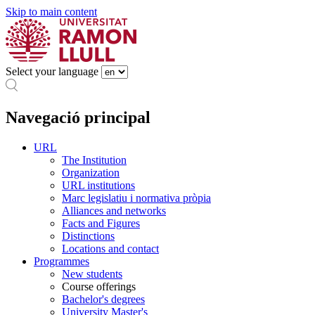
Skip to main content
Select your language
Navegació principal
URL
The Institution
Organization
URL institutions
Marc legislatiu i normativa pròpia
Alliances and networks
Facts and Figures
Distinctions
Locations and contact
Programmes
New students
Course offerings
Bachelor's degrees
University Master's