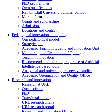
PhD programmes
Own qualifications
Ramon Llull University Summer School
More information
Grants and scholarships
Admissions
Locations and contact
Pedagogical innovation and quality
Our pedagogical model
Strategic plan
Academic-Teaching Quality and Innovation Unit
Monitoring and Evaluation of Quality
Teaching innovation
Recommendations for the proper use of Artificial
Intelligence-based tools
Analytical and university prospective studies
Academic Organization and Quality Office
Research and innovation
Research at URL
Open science
PhD
Transferral activity
URL research chairs
URL research portal
Research and Innovation Office