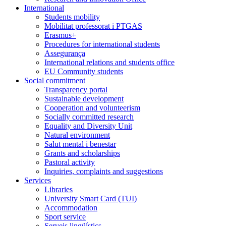
International
Students mobility
Mobilitat professorat i PTGAS
Erasmus+
Procedures for international students
Assegurança
International relations and students office
EU Community students
Social commitment
Transparency portal
Sustainable development
Cooperation and volunteerism
Socially committed research
Equality and Diversity Unit
Natural environment
Salut mental i benestar
Grants and scholarships
Pastoral activity
Inquiries, complaints and suggestions
Services
Libraries
University Smart Card (TUI)
Accommodation
Sport service
Serveis lingüístics