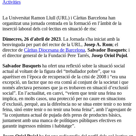
Activities
La Universitat Ramon Llull (URL) i Càritas Barcelona han
organitzat una jornada centrada en la formació en l’àmbit de la
inserció laboral dels col·lectius en situació de risc
Dimecres, 26 d'abril de 2023
. La Jornada s'ha iniciat amb la
benvinguda per part del rector de la URL,
Josep A. Rom
; el
director de
Càritas Diocesana de Barcelona
,
Salvador Busquets
; i
el director general de la Fundació Pere Tarrés,
Josep Oriol Pujol
.
Salvador Busquets
ha ofert una reflexió sobre la situació social
actual al voltant de la figura del “treballador pobre”, que va
aparèixer en l’època de recuperació de la crisi de 2008 i “era una
excepció, un factor que no era comú al conjunt de la societat i que
només afectava persones que ja es trobaven en situació d’exclusió
social”. En l’actualitat, en canvi, “veiem que tenir una feina no
implica, en molts casos, una protecció per no caure en situacions
d’exclusió, perquè, ara la diferència no se situa entre tenir o no tenir
feina, sinó entre tenir o no tenir una bona feina”, amb l’agreujant de
“la conjuntura actual de pujada dels preus de productes bàsics,
juntament amb una manca de polítiques públiques efectives en
garantir ingressos mínims i habitatge”.