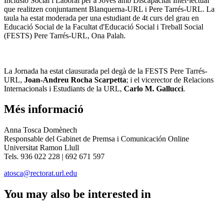
Inclusió Social i Laboral per a Joves amb Discapacitat Intel·lectual
que realitzen conjuntament Blanquerna-URL i Pere Tarrés-URL. La
taula ha estat moderada per una estudiant de 4t curs del grau en
Educació Social de la Facultat d'Educació Social i Treball Social
(FESTS) Pere Tarrés-URL, Ona Palah.
La Jornada ha estat clausurada pel degà de la FESTS Pere Tarrés-
URL,
Joan-Andreu Rocha Scarpetta
; i el vicerector de Relacions
Internacionals i Estudiants de la URL,
Carlo M. Gallucci
.
Més informació
Anna Tosca Domènech
Responsable del Gabinet de Premsa i Comunicación Online
Universitat Ramon Llull
Tels. 936 022 228 | 692 671 597
atosca@rectorat.url.edu
You may also be interested in