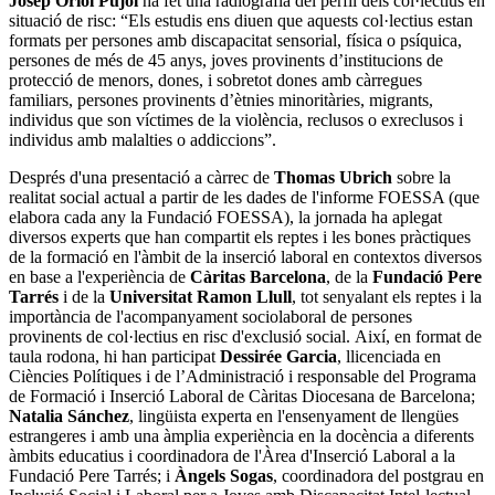
Josep Oriol Pujol
ha fet una radiografia del perfil dels col·lectius en
situació de risc: “Els estudis ens diuen que aquests col·lectius estan
formats per persones amb discapacitat sensorial, física o psíquica,
persones de més de 45 anys, joves provinents d’institucions de
protecció de menors, dones, i sobretot dones amb càrregues
familiars, persones provinents d’ètnies minoritàries, migrants,
individus que son víctimes de la violència, reclusos o exreclusos i
individus amb malalties o addiccions”.
Després d'una presentació a càrrec de
Thomas Ubrich
sobre la
realitat social actual a partir de les dades de l'informe FOESSA (que
elabora cada any la Fundació FOESSA), la jornada ha aplegat
diversos experts que han compartit els reptes i les bones pràctiques
de la formació en l'àmbit de la inserció laboral en contextos diversos
en base a l'experiència de
Càritas Barcelona
, de la
Fundació Pere
Tarrés
i de la
Universitat Ramon Llull
, tot senyalant els reptes i la
importància de l'acompanyament sociolaboral de persones
provinents de col·lectius en risc d'exclusió social. Així, en format de
taula rodona, hi han participat
Dessirée Garcia
, llicenciada en
Ciències Polítiques i de l’Administració i responsable del Programa
de Formació i Inserció Laboral de Càritas Diocesana de Barcelona;
Natalia Sánchez
, lingüista experta en l'ensenyament de llengües
estrangeres i amb una àmplia experiència en la docència a diferents
àmbits educatius i coordinadora de l'Àrea d'Inserció Laboral a la
Fundació Pere Tarrés; i
Àngels Sogas
, coordinadora del postgrau en