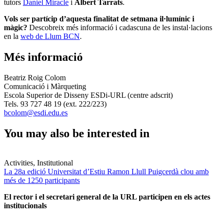
tutors
Daniel Miracle
i
Albert Tarrats
.
Vols ser partícip d’aquesta finalitat de setmana il·lumínic i
màgic?
Descobreix més informació i cadascuna de les instal·lacions
en la
web de Llum BCN
.
Més informació
Beatriz Roig Colom
Comunicació i Màrqueting
Escola Superior de Disseny ESDi-URL (centre adscrit)
Tels. 93 727 48 19 (ext. 222/223)
bcolom@esdi.edu.es
You may also be interested in
Activities, Institutional
La 28a edició Universitat d’Estiu Ramon Llull Puigcerdà clou amb
més de 1250 participants
El rector i el secretari general de la URL participen en els actes
institucionals