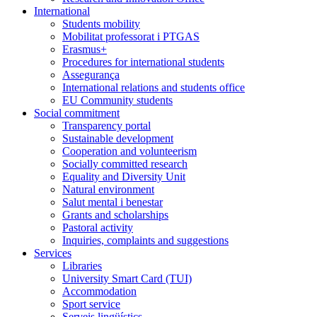
International
Students mobility
Mobilitat professorat i PTGAS
Erasmus+
Procedures for international students
Assegurança
International relations and students office
EU Community students
Social commitment
Transparency portal
Sustainable development
Cooperation and volunteerism
Socially committed research
Equality and Diversity Unit
Natural environment
Salut mental i benestar
Grants and scholarships
Pastoral activity
Inquiries, complaints and suggestions
Services
Libraries
University Smart Card (TUI)
Accommodation
Sport service
Serveis lingüístics