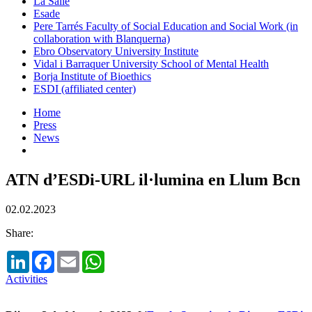
La Salle
Esade
Pere Tarrés Faculty of Social Education and Social Work (in
collaboration with Blanquerna)
Ebro Observatory University Institute
Vidal i Barraquer University School of Mental Health
Borja Institute of Bioethics
ESDI (affiliated center)
Home
Press
News
ATN d’ESDi-URL il·lumina en Llum Bcn
02.02.2023
Share:
LinkedIn
Facebook
Email
WhatsApp
Activities