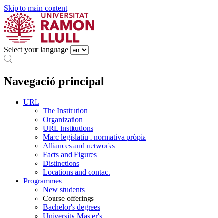
Skip to main content
Select your language
Navegació principal
URL
The Institution
Organization
URL institutions
Marc legislatiu i normativa pròpia
Alliances and networks
Facts and Figures
Distinctions
Locations and contact
Programmes
New students
Course offerings
Bachelor's degrees
University Master's