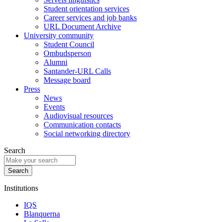
Student orientation services
Career services and job banks
URL Document Archive
University community
Student Council
Ombudsperson
Alumni
Santander-URL Calls
Message board
Press
News
Events
Audiovisual resources
Communication contacts
Social networking directory
Search
Institutions
IQS
Blanquerna