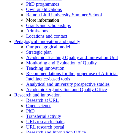
PhD programmes
Own qualifications
Ramon Llull University Summer School
More information
Grants and scholarships
Admissions
Locations and contact
Pedagogical innovation and quality
Our pedagogical model
Strategic plan
Academic-Teaching Quality and Innovation Unit
Monitoring and Evaluation of Quality
Teaching innovation
Recommendations for the proper use of Artificial
Intelligence-based tools
Analytical and university prospective studies
Academic Organization and Quality Office
Research and innovation
Research at URL
Open science
PhD
Transferral activity
URL research chairs
URL research portal
Research and Innovation Office