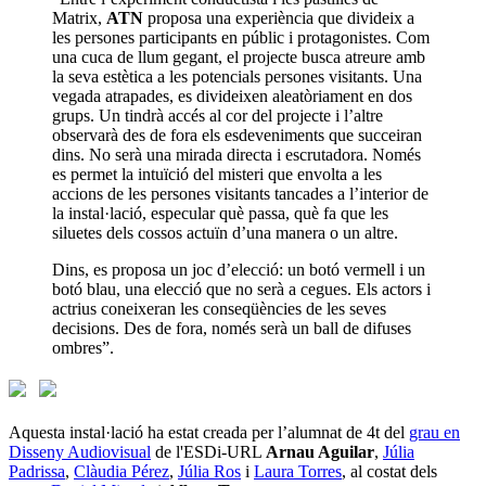
Matrix,
A
TN
proposa una experiència que divideix a
les persones participants en públic i protagonistes. Com
una cuca de llum gegant, el projecte busca atreure amb
la seva estètica a les potencials persones visitants. Una
vegada atrapades, es divideixen aleatòriament en dos
grups. Un tindrà accés al cor del projecte i l’altre
observarà des de fora els esdeveniments que succeiran
dins. No serà una mirada directa i escrutadora. Només
es permet la intuïció del misteri que envolta a les
accions de les persones visitants tancades a l’interior de
la instal·lació, especular què passa, què fa que les
siluetes dels cossos actuïn d’una manera o un altre.
Dins, es proposa un joc d’elecció: un botó vermell i un
botó blau, una elecció que no serà a cegues. Els actors i
actrius coneixeran les conseqüències de les seves
decisions. Des de fora, només serà un ball de difuses
ombres”.
Aquesta instal·lació ha estat creada per l’alumnat de 4t del
grau en
Disseny Audiovisual
de l'ESDi-URL
Arnau Aguilar
,
Júlia
Padrissa
,
Clàudia Pérez
,
Júlia Ros
i
Laura Torres
, al costat dels