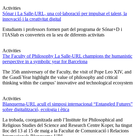
Activities
Sónar i La Salle-URL, una col·laboració per impulsar el talent, la
innovació i la creativitat digital
Estudiants i professors formen part del programa de Sónar+D i
l’IASlab es converteix en la seu de diferents activitats
Activities
The Faculty of Philosophy La Salle-URL champions the humanistic
perspective in a symbolic year for Barcelona
The 35th anniversary of the Faculty, the visit of Pope Leo XIV, and
the Gaudí Year highlight the value of philosophy and critical
thinking within the campus’ innovative and technological ecosystem
Activities
Blanquerna-URL acull el simposi internacional “Entangled Futures”
sobre digitalització, ecologia i ètica
La trobada, coorganitzada amb l’Institute for Philosophical and
Religious Studies del Science and Research Centre Koper, ha tingut
lloc del 13 al 15 de maig a la Facultat de Comunicació i Relacions