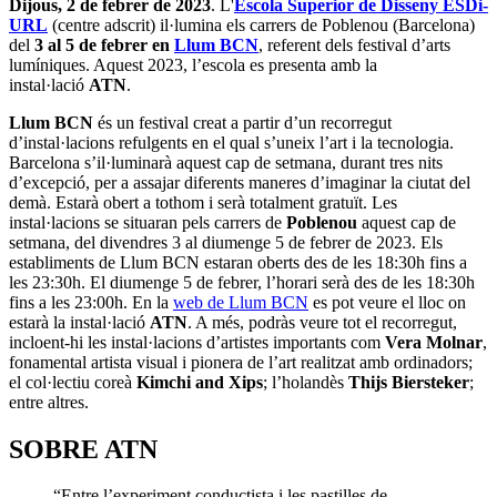
Dijous, 2 de febrer de 2023
.
L'
Escola Superior de Disseny
ESDi-
URL
(centre adscrit) il·lumina els carrers de Poblenou (Barcelona)
del
3 al 5 de febrer en
Llum BCN
, referent dels festival d’arts
lumíniques. Aquest 2023, l’escola es presenta amb la
instal·lació
ATN
.
Llum BCN
és un festival creat a partir d’un recorregut
d’instal·lacions refulgents en el qual s’uneix l’art i la tecnologia.
Barcelona s’il·luminarà aquest cap de setmana, durant tres nits
d’excepció, per a assajar diferents maneres d’imaginar la ciutat del
demà. Estarà obert a tothom i serà totalment gratuït. Les
instal·lacions se situaran pels carrers de
Poblenou
aquest cap de
setmana, del divendres 3 al diumenge 5 de febrer de 2023. Els
establiments de Llum BCN estaran oberts des de les 18:30h fins a
les 23:30h. El diumenge 5 de febrer, l’horari serà des de les 18:30h
fins a les 23:00h. En la
web de Llum BCN
es pot veure el lloc on
estarà la instal·lació
A
TN
. A més, podràs veure tot el recorregut,
incloent-hi les instal·lacions d’artistes importants com
Vera Molnar
,
fonamental artista visual i pionera de l’art realitzat amb ordinadors;
el col·lectiu coreà
Kimchi and Xips
; l’holandès
Thijs Biersteker
;
entre altres.
SOBRE ATN
“Entre l’experiment conductista i les pastilles de