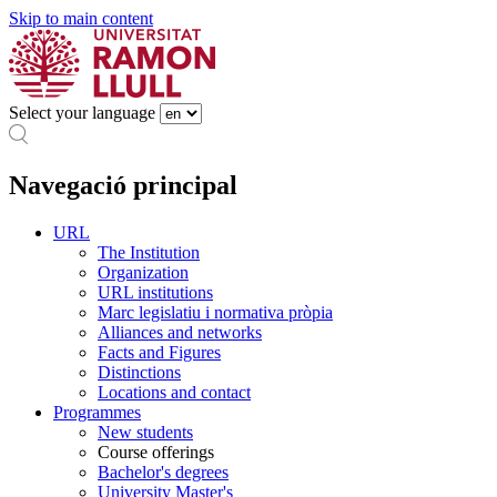
Skip to main content
Select your language
Navegació principal
URL
The Institution
Organization
URL institutions
Marc legislatiu i normativa pròpia
Alliances and networks
Facts and Figures
Distinctions
Locations and contact
Programmes
New students
Course offerings
Bachelor's degrees
University Master's