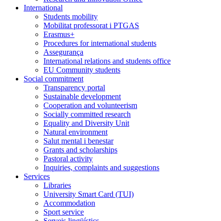
International
Students mobility
Mobilitat professorat i PTGAS
Erasmus+
Procedures for international students
Assegurança
International relations and students office
EU Community students
Social commitment
Transparency portal
Sustainable development
Cooperation and volunteerism
Socially committed research
Equality and Diversity Unit
Natural environment
Salut mental i benestar
Grants and scholarships
Pastoral activity
Inquiries, complaints and suggestions
Services
Libraries
University Smart Card (TUI)
Accommodation
Sport service
Serveis lingüístics