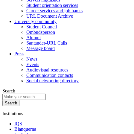
Student orientation services
Career services and job banks
URL Document Archive
University community
Student Council
Ombudsperson
Alumni
Santander-URL Calls
Message board
Press
News
Events
Audiovisual resources
Communication contacts
Social networking directory
Search
Institutions
IQS
Blanquerna