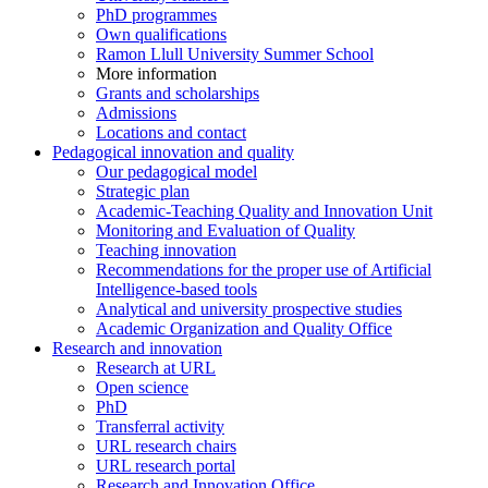
PhD programmes
Own qualifications
Ramon Llull University Summer School
More information
Grants and scholarships
Admissions
Locations and contact
Pedagogical innovation and quality
Our pedagogical model
Strategic plan
Academic-Teaching Quality and Innovation Unit
Monitoring and Evaluation of Quality
Teaching innovation
Recommendations for the proper use of Artificial
Intelligence-based tools
Analytical and university prospective studies
Academic Organization and Quality Office
Research and innovation
Research at URL
Open science
PhD
Transferral activity
URL research chairs
URL research portal
Research and Innovation Office