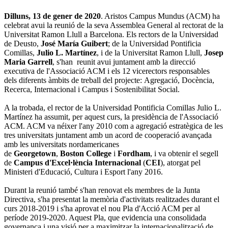
Dilluns, 13 de gener de 2020
. Aristos Campus Mundus (ACM) ha
celebrat avui la reunió de la seva Assemblea General al rectorat de la
Universitat Ramon Llull a Barcelona. Els rectors de la Universidad
de Deusto,
José María Guibert
; de la Universidad Pontificia
Comillas,
Julio L. Martínez
, i de la Universitat Ramon Llull,
Josep
Maria Garrell
, s'han reunit avui juntament amb la direcció
executiva de l'Associació ACM i els 12 vicerectors responsables
dels diferents àmbits de treball del projecte: Agregació, Docència,
Recerca, Internacional i Campus i Sostenibilitat Social.
A la trobada, el rector de la Universidad Pontificia Comillas Julio L.
Martínez ha assumit, per aquest curs, la presidència de l'Associació
ACM. ACM va néixer l'any 2010 com a agregació estratègica de les
tres universitats juntament amb un acord de cooperació avançada
amb les universitats nordamericanes
de
Georgetown
,
Boston
College
i
Fordham
, i va obtenir el segell
de
Campus d'Excel·lència Internacional
(
CEI
), atorgat pel
Ministeri d'Educació, Cultura i Esport l'any 2016.
Durant la reunió també s'han renovat els membres de la Junta
Directiva, s'ha presentat la memòria d'activitats realitzades durant el
curs 2018-2019 i s'ha aprovat el nou Pla d'Acció ACM per al
període 2019-2020. Aquest Pla, que evidencia una consolidada
governança i una visió per a maximitzar la internacionalització de