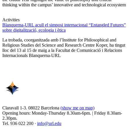
thinking within the campus’ innovative and technological ecosystem
Activities
Blanquerna-URL acull el simposi internacional “Entangled Futures”
sobre digitalització, ecologia i ètica
La trobada, coorganitzada amb l’Institute for Philosophical and
Religious Studies del Science and Research Centre Koper, ha tingut
lloc del 13 al 15 de maig a la Facultat de Comunicació i Relacions
Internacionals Blanquerna-URL
Claravall 1-3. 08022 Barcelona
(show me on map)
Opening hours: Monday-Thursday 8.30am-6pm. | Friday 8.30am-
2.30pm.
Tel. 936 022 200 ·
info@url.edu