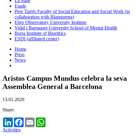
La Salle
Esade
Pere Tarrés Faculty of Social Education and Social Work (in
collaboration with Blanquerna)
Ebro Observatory University Institute
Vidal i Barraquer University School of Mental Health
Borja Institute of Bioethics
ESDI (affiliated center)
Home
Press
News
Aristos Campus Mundus celebra la seva
Assemblea General a Barcelona
13.01.2020
Share:
LinkedIn
Facebook
Email
WhatsApp
Activities