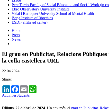
Esade
Pere Tarrés Faculty of Social Education and Social Work (in co
Ebro Observatory University Institute
Vidal i Barraquer University School of Mental Health
Borja Institute of Bioethics
ESDI (affiliated center)
Home
Press
News
El grau en Publicitat, Relacions Públique
la colla castellera URL
22.04.2024
Share:
LinkedIn
Facebook
Email
WhatsApp
Activities
Students
Dilluns, 22 d'abril de 2024
. Un any més, el
grau en Publicitat, Rela