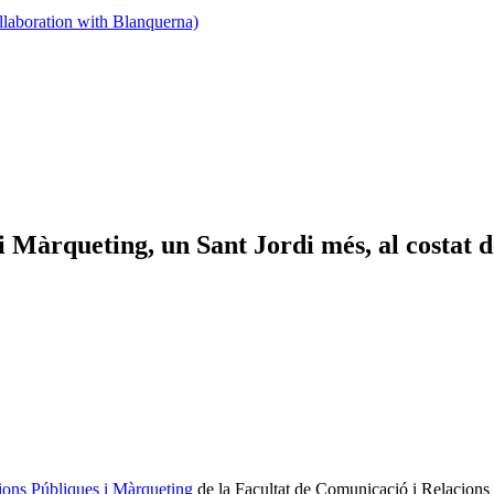
llaboration with Blanquerna)
s i Màrqueting, un Sant Jordi més, al costa
cions Públiques i Màrqueting
de la Facultat de Comunicació i Relacion