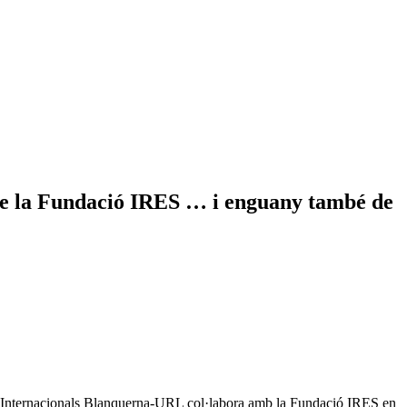
t de la Fundació IRES … i enguany també de
s Internacionals Blanquerna-URL col·labora amb la Fundació IRES en