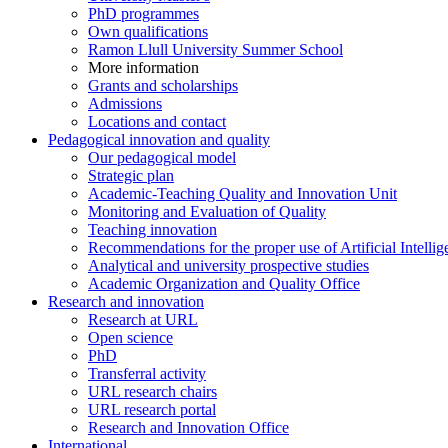
PhD programmes
Own qualifications
Ramon Llull University Summer School
More information
Grants and scholarships
Admissions
Locations and contact
Pedagogical innovation and quality
Our pedagogical model
Strategic plan
Academic-Teaching Quality and Innovation Unit
Monitoring and Evaluation of Quality
Teaching innovation
Recommendations for the proper use of Artificial Intellig
Analytical and university prospective studies
Academic Organization and Quality Office
Research and innovation
Research at URL
Open science
PhD
Transferral activity
URL research chairs
URL research portal
Research and Innovation Office
International