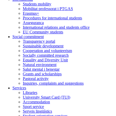
Students mobility
Mobilitat professorat i PTGAS
Erasmus+
Procedures for international students
Assegurança
International relations and students office
EU Community students
Social commitment
Transparency portal
Sustainable development
Cooperation and volunteerism
Socially committed research
Equality and Diversity Unit
Natural environment
Salut mental i benestar
Grants and scholarships
Pastoral activity
Inquiries, complaints and suggestions
Services
Libraries
University Smart Card (TUI)
Accommodation
Sport service
Serveis lingüístics
Student orientation services