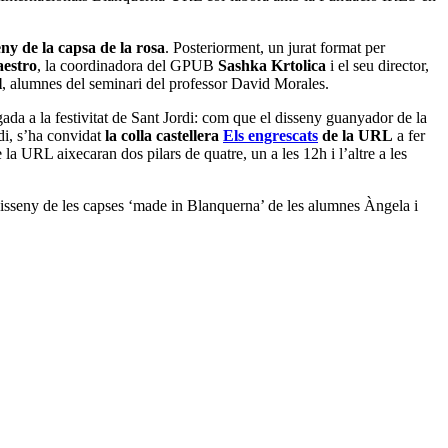
eny de la capsa de la rosa
. Posteriorment, un jurat format per
estro
, la coordinadora del GPUB
Sashka Krtolica
i el seu director,
l
, alumnes del seminari del professor David Morales.
da a la festivitat de Sant Jordi: com que el disseny guanyador de la
rdi, s’ha convidat
la colla castellera
Els engrescats
de la URL
a fer
la URL aixecaran dos pilars de quatre, un a les 12h i l’altre a les
disseny de les capses ‘made in Blanquerna’ de les alumnes Àngela i