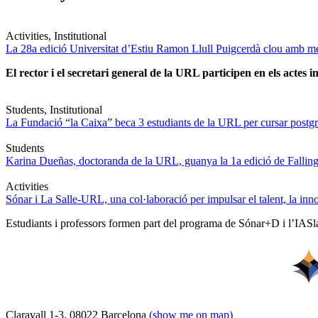
Activities, Institutional
La 28a edició Universitat d’Estiu Ramon Llull Puigcerdà clou amb mé
El rector i el secretari general de la URL participen en els actes in
Students, Institutional
La Fundació “la Caixa” beca 3 estudiants de la URL per cursar postgra
Students
Karina Dueñas, doctoranda de la URL, guanya la 1a edició de Fallin
Activities
Sónar i La Salle-URL, una col·laboració per impulsar el talent, la innova
Estudiants i professors formen part del programa de Sónar+D i l’IASlab
Claravall 1-3. 08022 Barcelona
(show me on map)