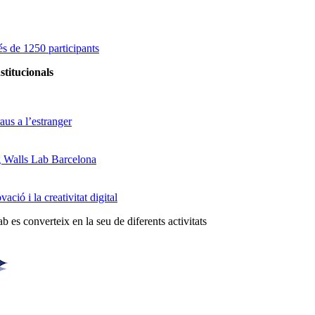
s de 1250 participants
stitucionals
us a l’estranger
g Walls Lab Barcelona
ció i la creativitat digital
 es converteix en la seu de diferents activitats