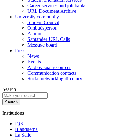
Career services and job banks
URL Document Archive
University community
Student Council
Ombudsperson
Alumni
Santander-URL Calls
Message board
Press
News
Events
Audiovisual resources
Communication contacts
Social networking directory
Search
Institutions
IQS
Blanquerna
La Salle