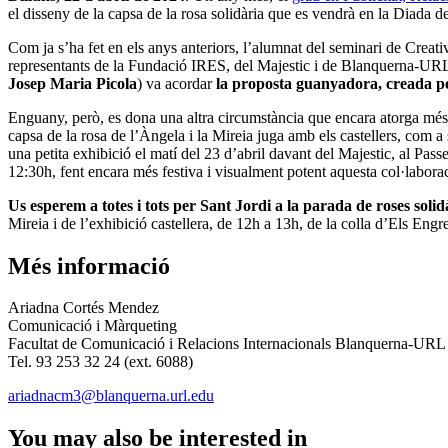
el disseny de la capsa de la rosa solidària que es vendrà en la Diada d
Com ja s’ha fet en els anys anteriors, l’alumnat del seminari de Creativi
representants de la Fundació IRES, del Majestic i de Blanquerna-UR
Josep Maria Picola
) va acordar
la proposta guanyadora, creada p
Enguany, però, es dona una altra circumstància que encara atorga més 
capsa de la rosa de l’Àngela i la Mireia juga amb els castellers, com a 
una petita exhibició el matí del 23 d’abril davant del Majestic, al Pass
12:30h, fent encara més festiva i visualment potent aquesta col·labo
Us esperem a totes i tots per Sant Jordi a la parada de roses soli
Mireia i de l’exhibició castellera, de 12h a 13h, de la colla d’Els Eng
Més informació
Ariadna Cortés Mendez
Comunicació i Màrqueting
Facultat de Comunicació i Relacions Internacionals Blanquerna-URL
Tel. 93 253 32 24 (ext. 6088)
ariadnacm3@blanquerna.url.edu
You may also be interested in