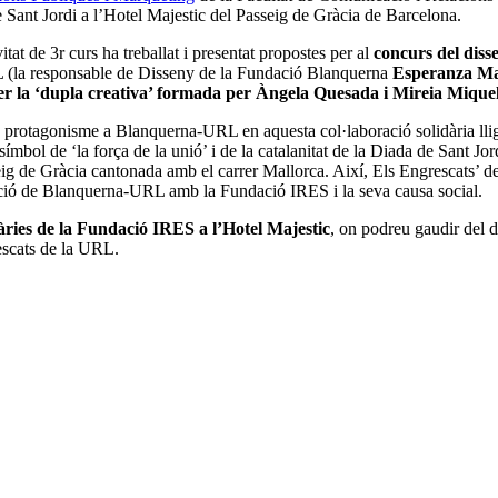
e Sant Jordi a l’Hotel Majestic del Passeig de Gràcia de Barcelona.
tat de 3r curs ha treballat i presentat propostes per al
concurs del diss
L (la responsable de Disseny de la Fundació Blanquerna
Esperanza Ma
er la ‘dupla creativa’ formada per Àngela Quesada i Mireia Mique
protagonisme a Blanquerna-URL en aquesta col·laboració solidària lliga
símbol de ‘la força de la unió’ i de la catalanitat de la Diada de Sant Jo
eig de Gràcia cantonada amb el carrer Mallorca. Així, Els Engrescats’ de 
ració de Blanquerna-URL amb la Fundació IRES i la seva causa social.
dàries de la Fundació IRES a l’Hotel Majestic
, on podreu gaudir del 
rescats de la URL.