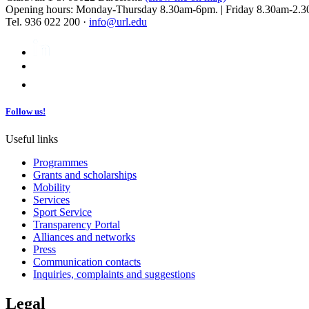
Opening hours: Monday-Thursday 8.30am-6pm. | Friday 8.30am-2.3
Tel. 936 022 200 ·
info@url.edu
Follow us!
Useful links
Programmes
Grants and scholarships
Mobility
Services
Sport Service
Transparency Portal
Alliances and networks
Press
Communication contacts
Inquiries, complaints and suggestions
Legal