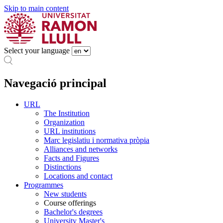
Skip to main content
Select your language
Navegació principal
URL
The Institution
Organization
URL institutions
Marc legislatiu i normativa pròpia
Alliances and networks
Facts and Figures
Distinctions
Locations and contact
Programmes
New students
Course offerings
Bachelor's degrees
University Master's