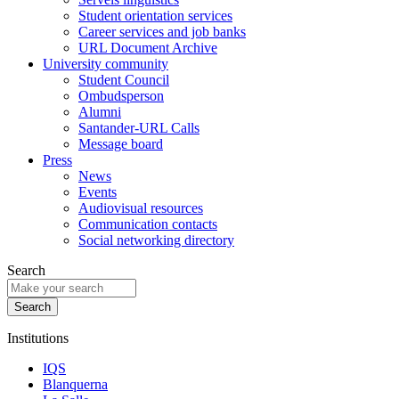
Student orientation services
Career services and job banks
URL Document Archive
University community
Student Council
Ombudsperson
Alumni
Santander-URL Calls
Message board
Press
News
Events
Audiovisual resources
Communication contacts
Social networking directory
Search
Institutions
IQS
Blanquerna