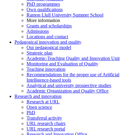
PhD programmes
Own qualifications
Ramon Llull University Summer School
More information
Grants and scholarships
Admissions
Locations and contact
Pedagogical innovation and quality
Our pedagogical model
Strategic plan
Academic-Teaching Quality and Innovation Unit
Monitoring and Evaluation of Quality
Teaching innovation
Recommendations for the proper use of Artificial
Intelligence-based tools
Analytical and university prospective studies
Academic Organization and Quality Office
Research and innovation
Research at URL
Open science
PhD
Transferral activity
URL research chairs
URL research portal
Research and Innovation Office