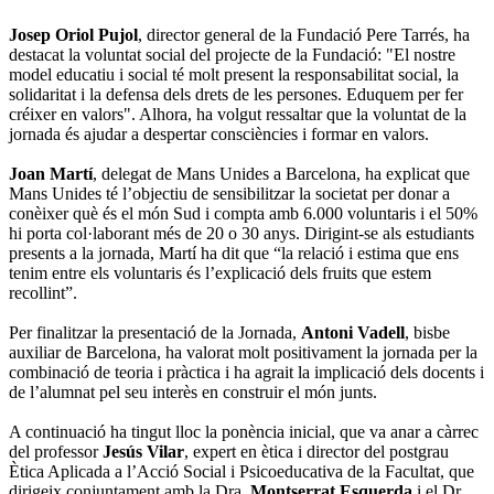
Josep Oriol Pujol
, director general de la Fundació Pere Tarrés, ha
destacat
la voluntat social del projecte de la Fundació: "El nostre
model educatiu i social té molt present la responsabilitat social, la
solidaritat i la defensa dels drets de les persones. Eduquem per fer
créixer en valors". Alhora, ha volgut ressaltar que la voluntat de la
jornada és ajudar a despertar consciències i formar en valors.
Joan Martí
, delegat de Mans Unides a Barcelona, ha explicat que
Mans Unides té l’objectiu de sensibilitzar la societat per donar a
conèixer què és el món Sud i compta amb 6.000 voluntaris i el 50%
hi porta col·laborant més de 20 o 30 anys. Dirigint-se als estudiants
presents a la jornada, Martí ha dit que “la relació i estima que ens
tenim entre els voluntaris és l’explicació dels fruits que estem
recollint”.
Per finalitzar la presentació de la Jornada,
Antoni Vadell
, bisbe
auxiliar de Barcelona, ha valorat molt positivament la jornada per la
combinació de teoria i pràctica i ha agrait la implicació dels docents i
de l’alumnat pel seu interès en construir el món junts.
A continuació ha tingut lloc la ponència inicial, que va anar a càrrec
del professor
Jesús Vilar
, expert en ètica i director del postgrau
Ètica Aplicada a l’Acció Social i Psicoeducativa de la Facultat, que
dirigeix conjuntament amb la Dra.
Montserrat
Esquerda
i el Dr.