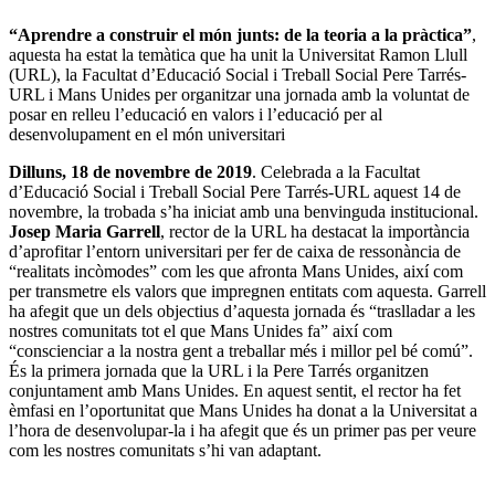
“Aprendre a construir el món junts: de la teoria a la pràctica”
,
aquesta ha estat la temàtica que ha unit la Universitat Ramon Llull
(URL), la Facultat d’Educació Social i Treball Social Pere Tarrés-
URL i Mans Unides per organitzar una jornada amb la voluntat de
posar en relleu l’educació en valors i l’educació per al
desenvolupament en el món universitari
Dilluns, 18 de novembre de 2019
. Celebrada a la
Facultat
d’Educació Social i Treball Social Pere Tarrés-URL
aquest 14 de
novembre, la trobada s’ha iniciat amb una benvinguda institucional.
Josep Maria Garrell
, rector de la URL ha destacat la importància
d’aprofitar l’entorn universitari per fer de caixa de ressonància de
“realitats incòmodes” com les que afronta Mans Unides, així com
per transmetre els valors que impregnen entitats com aquesta. Garrell
ha afegit que un dels objectius d’aquesta jornada és “traslladar a les
nostres comunitats tot el que Mans Unides fa” així com
“conscienciar a la nostra gent a treballar més i millor pel bé comú”.
És la primera jornada que la URL i la Pere Tarrés organitzen
conjuntament amb Mans Unides. En aquest sentit, el rector ha fet
èmfasi en l’oportunitat que Mans Unides ha donat a la Universitat a
l’hora de desenvolupar-la i ha afegit que és un primer pas per veure
com les nostres comunitats s’hi van adaptant.