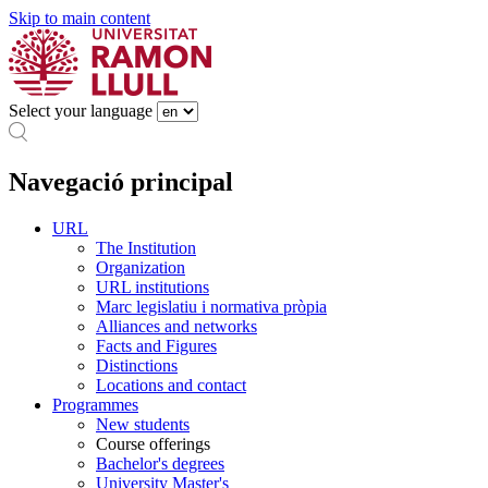
Skip to main content
Select your language
Navegació principal
URL
The Institution
Organization
URL institutions
Marc legislatiu i normativa pròpia
Alliances and networks
Facts and Figures
Distinctions
Locations and contact
Programmes
New students
Course offerings
Bachelor's degrees
University Master's