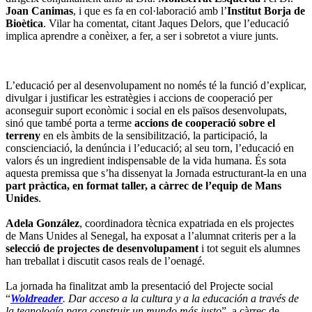
Joan
Canimas
, i que es fa en col·laboració amb l’
Institut Borja de
Bioètica
. Vilar ha comentat, citant Jaques Delors, que l’educació
implica aprendre a conèixer, a fer, a ser i sobretot a viure junts.
L’educació per al desenvolupament no només té la funció d’explicar,
divulgar i justificar les estratègies i accions de cooperació per
aconseguir suport econòmic i social en els països desenvolupats,
sinó que també porta a terme
accions de cooperació sobre el
terreny
en els àmbits de la sensibilització, la participació, la
conscienciació, la denúncia i l’educació; al seu torn, l’educació en
valors és un ingredient indispensable de la vida humana. És sota
aquesta premissa que s’ha dissenyat la Jornada estructurant-la en una
part pràctica, en format taller, a càrrec de l’equip de Mans
Unides
.
Adela González
, coordinadora tècnica expatriada en els projectes
de Mans Unides al Senegal, ha exposat a l’alumnat criteris per a la
selecció de projectes de desenvolupament
i tot seguit els alumnes
han treballat i discutit casos reals de l’oenagé.
La jornada ha finalitzat amb la presentació del Projecte social
“
Woldreader
. Dar acceso a la cultura y a la educación a través de
la tegnología para construir un mundo más justo
”, a càrrec de