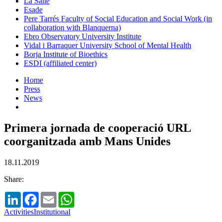
La Salle
Esade
Pere Tarrés Faculty of Social Education and Social Work (in
collaboration with Blanquerna)
Ebro Observatory University Institute
Vidal i Barraquer University School of Mental Health
Borja Institute of Bioethics
ESDI (affiliated center)
Home
Press
News
Primera jornada de cooperació URL
coorganitzada amb Mans Unides
18.11.2019
Share:
LinkedIn
Facebook
Email
WhatsApp
Activities
Institutional