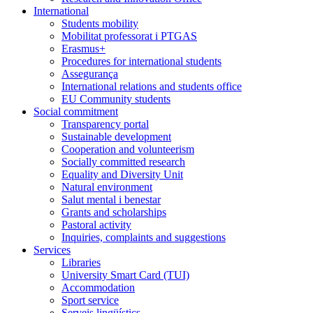
International
Students mobility
Mobilitat professorat i PTGAS
Erasmus+
Procedures for international students
Assegurança
International relations and students office
EU Community students
Social commitment
Transparency portal
Sustainable development
Cooperation and volunteerism
Socially committed research
Equality and Diversity Unit
Natural environment
Salut mental i benestar
Grants and scholarships
Pastoral activity
Inquiries, complaints and suggestions
Services
Libraries
University Smart Card (TUI)
Accommodation
Sport service
Serveis lingüístics