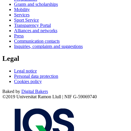
Grants and scholarships
Mobility
Services
Sport Service
Transparency Portal
Alliances and networks
Press
Communication contacts
Inquiries, complaints and suggestions
Legal
Legal notice
Personal data protection
Cookies policy
Baked by
Digital Bakers
©2019 Universitat Ramon Llull | NIF G-59069740