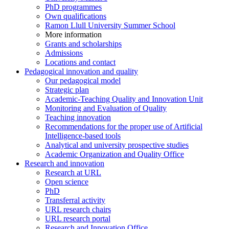
PhD programmes
Own qualifications
Ramon Llull University Summer School
More information
Grants and scholarships
Admissions
Locations and contact
Pedagogical innovation and quality
Our pedagogical model
Strategic plan
Academic-Teaching Quality and Innovation Unit
Monitoring and Evaluation of Quality
Teaching innovation
Recommendations for the proper use of Artificial
Intelligence-based tools
Analytical and university prospective studies
Academic Organization and Quality Office
Research and innovation
Research at URL
Open science
PhD
Transferral activity
URL research chairs
URL research portal
Research and Innovation Office