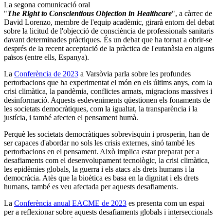
La segona comunicació oral
"
The Right to Conscientious Objection in Healthcare
"
,
a càrrec de
David Lorenzo, membre de l'equip acadèmic, girarà entorn del debat
sobre la licitud de l'objecció de consciència de professionals sanitaris
davant determinades pràctiques. És un debat que ha tornat a obrir-se
després de la recent acceptació de la pràctica de l'eutanàsia en alguns
països (entre ells, Espanya).
La
Conferència de 2023
a Varsòvia parla sobre les profundes
pertorbacions que ha experimentat el món en els últims anys, com la
crisi climàtica, la pandèmia, conflictes armats, migracions massives i
desinformació. Aquests esdeveniments qüestionen els fonaments de
les societats democràtiques, com la igualtat, la transparència i la
justícia, i també afecten el pensament humà.
Perquè les societats democràtiques sobrevisquin i prosperin, han de
ser capaces d'abordar no sols les crisis externes, sinó també les
pertorbacions en el pensament. Això implica estar preparat per a
desafiaments com el desenvolupament tecnològic, la crisi climàtica,
les epidèmies globals, la guerra i els atacs als drets humans i la
democràcia. Atès que la bioètica es basa en la dignitat i els drets
humans, també es veu afectada per aquests desafiaments.
La
Conferència anual EACME de 2023
es presenta com un espai
per a reflexionar sobre aquests desafiaments globals i interseccionals