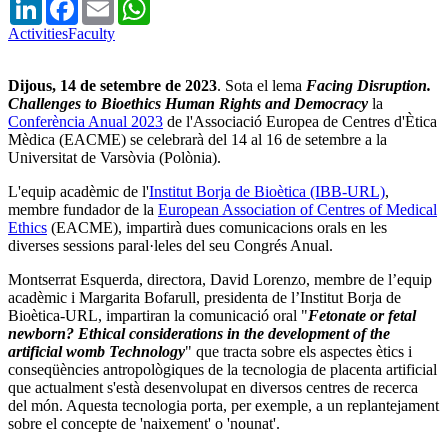
LinkedIn
Facebook
Email
WhatsApp
Activities
Faculty
Dijous, 14 de setembre de 2023
.
Sota el lema
Facing Disruption.
Challenges to Bioethics Human Rights and Democracy
la
Conferència Anual 2023
de l'Associació Europea de Centres d'Ètica
Mèdica (EACME) se celebrarà del 14 al 16 de setembre a la
Universitat
de Varsòvia (Polònia).
L'equip acadèmic de l'
Institut Borja de Bioètica (IBB-URL)
,
membre fundador de la
European Association of Centres of Medical
Ethics
(EACME), impartirà dues comunicacions orals en les
diverses sessions paral·leles del seu Congrés Anual.
Montserrat Esquerda, directora, David Lorenzo, membre de l’equip
acadèmic i Margarita Bofarull, presidenta de l’Institut Borja de
Bioètica-URL, impartiran la comunicació oral "
Fetonate or fetal
newborn? Ethical considerations in the development of the
artificial womb Technology
"
que
tracta sobre els aspectes ètics i
conseqüències antropològiques de la tecnologia de placenta artificial
que actualment s'està desenvolupat en diversos centres de recerca
del món. Aquesta tecnologia porta, per exemple, a un replantejament
sobre el concepte de 'naixement' o 'nounat'.