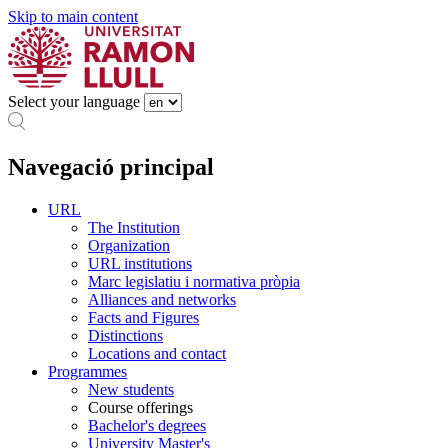
Skip to main content
Select your language
Navegació principal
URL
The Institution
Organization
URL institutions
Marc legislatiu i normativa pròpia
Alliances and networks
Facts and Figures
Distinctions
Locations and contact
Programmes
New students
Course offerings
Bachelor's degrees
University Master's