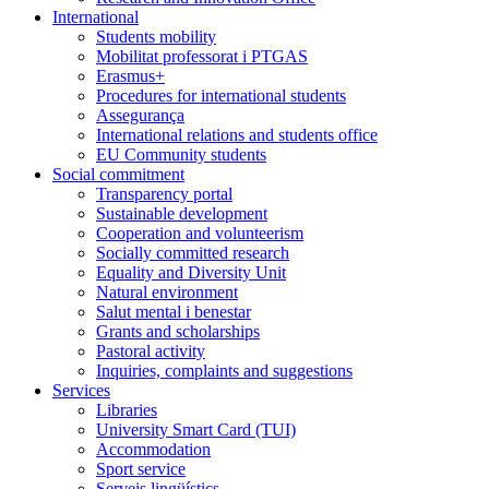
International
Students mobility
Mobilitat professorat i PTGAS
Erasmus+
Procedures for international students
Assegurança
International relations and students office
EU Community students
Social commitment
Transparency portal
Sustainable development
Cooperation and volunteerism
Socially committed research
Equality and Diversity Unit
Natural environment
Salut mental i benestar
Grants and scholarships
Pastoral activity
Inquiries, complaints and suggestions
Services
Libraries
University Smart Card (TUI)
Accommodation
Sport service
Serveis lingüístics