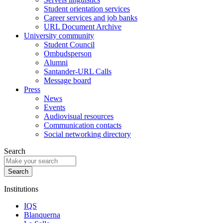
Student orientation services
Career services and job banks
URL Document Archive
University community
Student Council
Ombudsperson
Alumni
Santander-URL Calls
Message board
Press
News
Events
Audiovisual resources
Communication contacts
Social networking directory
Search
Institutions
IQS
Blanquerna