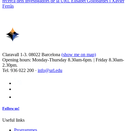
recerca dels investigadors de la URL Elisabet Golobardes i Xavier
Ferràs
Claravall 1-3. 08022 Barcelona
(show me on map)
Opening hours: Monday-Thursday 8.30am-6pm. | Friday 8.30am-
2.30pm.
Tel. 936 022 200 ·
info@url.edu
Follow us!
Useful links
Programmes