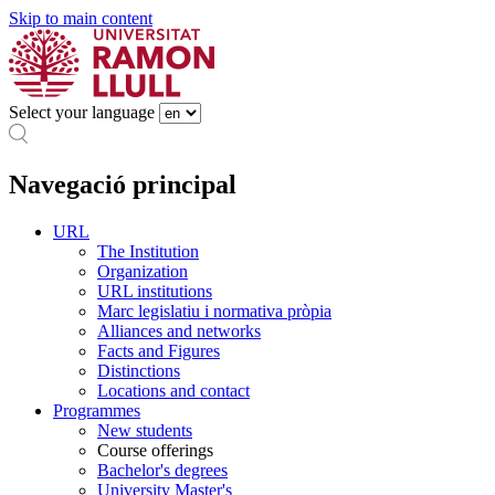
Skip to main content
Select your language
Navegació principal
URL
The Institution
Organization
URL institutions
Marc legislatiu i normativa pròpia
Alliances and networks
Facts and Figures
Distinctions
Locations and contact
Programmes
New students
Course offerings
Bachelor's degrees
University Master's