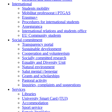
International
Students mobility
Mobilitat professorat i PTGAS
Erasmus+
Procedures for international students
Assegurança
International relations and students office
EU Community students
Social commitment
Transparency portal
Sustainable development
Cooperation and volunteerism
Socially committed research
Equality and Diversity Unit
Natural environment
Salut mental i benestar
Grants and scholarships
Pastoral activity
Inquiries, complaints and suggestions
Services
Libraries
University Smart Card (TUI)
Accommodation
Sport service
Serveis lingüístics