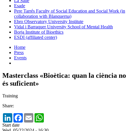
La Salle
Esade
Pere Tarrés Faculty of Social Education and Social Work (in
collaboration with Blanquerna)
Ebro Observatory University Institute
Vidal i Barraquer University School of Mental Health
Borja Institute of Bioethics
ESDI (affiliated center)
Home
Press
Events
Masterclass «Bioètica: quan la ciència no
és suficient»
Training
Share:
LinkedIn
Facebook
Email
WhatsApp
Start date
Wed, 05/22/2024 - 16:30