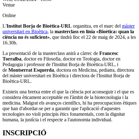
Venue
Online
L'
Institut Borja de Bioètica-URL
organitza, en el marc del
màster
universitari en Bioètica
, la
masterclass en línia «Bioètica: quan la
ciència no és suficient»
, que tindrà lloc el 22 de maig de 2024, a les
16.30h.
La presentació de la masterclass anirà a càrrec de
Francesc
Torralba
, doctor en Filosofia, doctor en Teologia, doctor en
Pedagogia i professor de l'Institut Borja de Bioètica-URL, i
de
Montserrat Esquerda
,
doctora en Medicina, pediatra,
directora
del màster universitari en Bioètica
i directora de l'Institut Borja de
Bioètica-URL.
Existeix una bretxa entre el que la ciència pot aconseguir i el que es
considera èticament acceptable en l'àmbit de la biotecnologia i la
medicina. Malgrat els avanços científics, hi ha preocupacions ètiques
que han d'abordar-se per a garantir que l'aplicació d'aquestes
tecnologies no violi principis ètics fonamentals, com la dignitat
humana, la justícia i el respecte a l'autonomia individual.
INSCRIPCIÓ