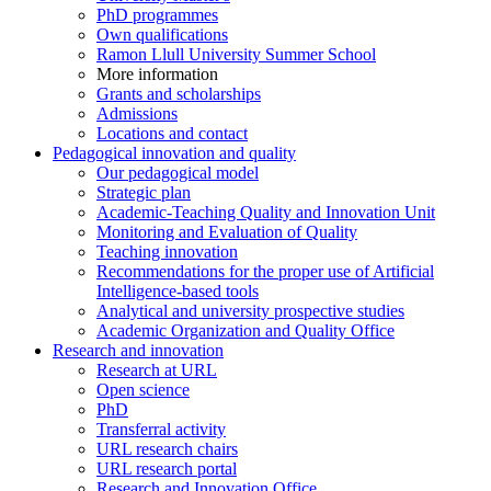
PhD programmes
Own qualifications
Ramon Llull University Summer School
More information
Grants and scholarships
Admissions
Locations and contact
Pedagogical innovation and quality
Our pedagogical model
Strategic plan
Academic-Teaching Quality and Innovation Unit
Monitoring and Evaluation of Quality
Teaching innovation
Recommendations for the proper use of Artificial
Intelligence-based tools
Analytical and university prospective studies
Academic Organization and Quality Office
Research and innovation
Research at URL
Open science
PhD
Transferral activity
URL research chairs
URL research portal
Research and Innovation Office