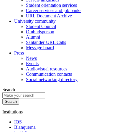
Student orientation services
Career services and job banks
URL Document Archive
University community
Student Council
Ombudsperson
Alumni
Santander-URL Calls
Message board
Press
News
Events
Audiovisual resources
Communication contacts
Social networking directory
Search
Institutions
IQS
Blanquerna