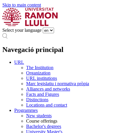
Skip to main content
Select your language
Navegació principal
URL
The Institution
Organization
URL institutions
Marc legislatiu i normativa pròpia
Alliances and networks
Facts and Figures
Distinctions
Locations and contact
Programmes
New students
Course offerings
Bachelor's degrees
University Master's