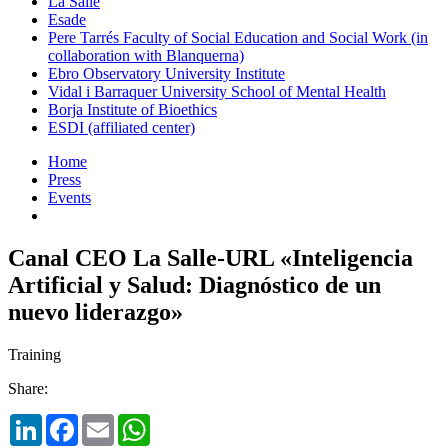
La Salle
Esade
Pere Tarrés Faculty of Social Education and Social Work (in
collaboration with Blanquerna)
Ebro Observatory University Institute
Vidal i Barraquer University School of Mental Health
Borja Institute of Bioethics
ESDI (affiliated center)
Home
Press
Events
Canal CEO La Salle-URL «Inteligencia
Artificial y Salud: Diagnóstico de un
nuevo liderazgo»
Training
Share:
LinkedIn
Facebook
Email
WhatsApp