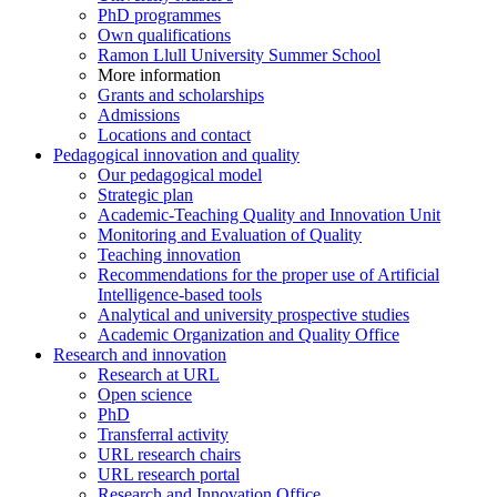
PhD programmes
Own qualifications
Ramon Llull University Summer School
More information
Grants and scholarships
Admissions
Locations and contact
Pedagogical innovation and quality
Our pedagogical model
Strategic plan
Academic-Teaching Quality and Innovation Unit
Monitoring and Evaluation of Quality
Teaching innovation
Recommendations for the proper use of Artificial
Intelligence-based tools
Analytical and university prospective studies
Academic Organization and Quality Office
Research and innovation
Research at URL
Open science
PhD
Transferral activity
URL research chairs
URL research portal
Research and Innovation Office