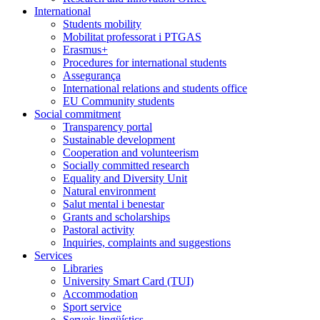
International
Students mobility
Mobilitat professorat i PTGAS
Erasmus+
Procedures for international students
Assegurança
International relations and students office
EU Community students
Social commitment
Transparency portal
Sustainable development
Cooperation and volunteerism
Socially committed research
Equality and Diversity Unit
Natural environment
Salut mental i benestar
Grants and scholarships
Pastoral activity
Inquiries, complaints and suggestions
Services
Libraries
University Smart Card (TUI)
Accommodation
Sport service
Serveis lingüístics