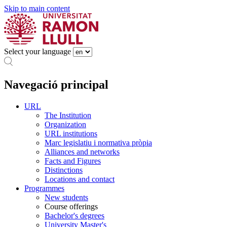
Skip to main content
Select your language
Navegació principal
URL
The Institution
Organization
URL institutions
Marc legislatiu i normativa pròpia
Alliances and networks
Facts and Figures
Distinctions
Locations and contact
Programmes
New students
Course offerings
Bachelor's degrees
University Master's