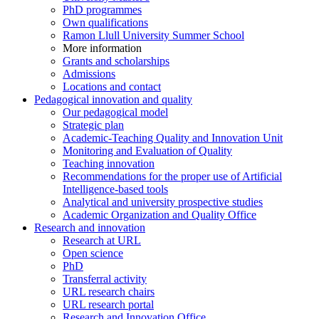
PhD programmes
Own qualifications
Ramon Llull University Summer School
More information
Grants and scholarships
Admissions
Locations and contact
Pedagogical innovation and quality
Our pedagogical model
Strategic plan
Academic-Teaching Quality and Innovation Unit
Monitoring and Evaluation of Quality
Teaching innovation
Recommendations for the proper use of Artificial
Intelligence-based tools
Analytical and university prospective studies
Academic Organization and Quality Office
Research and innovation
Research at URL
Open science
PhD
Transferral activity
URL research chairs
URL research portal
Research and Innovation Office