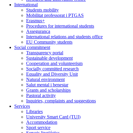
International
Students mobility
Mobilitat professorat i PTGAS
Erasmus+
Procedures for international students
Assegurança
International relations and students office
EU Community students
Social commitment
Transparency portal
Sustainable development
Cooperation and volunteerism
Socially committed research
Equality and Diversity Unit
Natural environment
Salut mental i benestar
Grants and scholarships
Pastoral activity
Inquiries, complaints and suggestions
Services
Libraries
University Smart Card (TUI)
Accommodation
Sport service
Serveis lingüístics