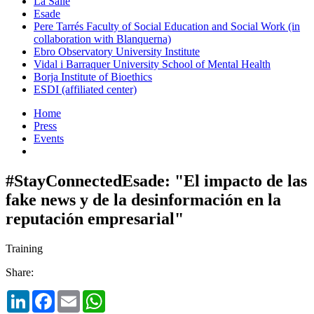
La Salle
Esade
Pere Tarrés Faculty of Social Education and Social Work (in
collaboration with Blanquerna)
Ebro Observatory University Institute
Vidal i Barraquer University School of Mental Health
Borja Institute of Bioethics
ESDI (affiliated center)
Home
Press
Events
#StayConnectedEsade: "El impacto de las
fake news y de la desinformación en la
reputación empresarial"
Training
Share:
LinkedIn
Facebook
Email
WhatsApp