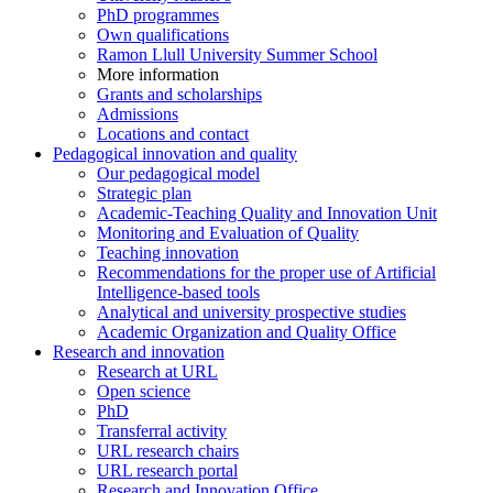
PhD programmes
Own qualifications
Ramon Llull University Summer School
More information
Grants and scholarships
Admissions
Locations and contact
Pedagogical innovation and quality
Our pedagogical model
Strategic plan
Academic-Teaching Quality and Innovation Unit
Monitoring and Evaluation of Quality
Teaching innovation
Recommendations for the proper use of Artificial
Intelligence-based tools
Analytical and university prospective studies
Academic Organization and Quality Office
Research and innovation
Research at URL
Open science
PhD
Transferral activity
URL research chairs
URL research portal
Research and Innovation Office