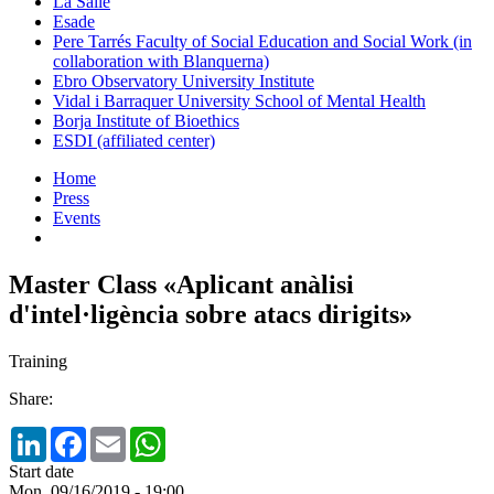
La Salle
Esade
Pere Tarrés Faculty of Social Education and Social Work (in
collaboration with Blanquerna)
Ebro Observatory University Institute
Vidal i Barraquer University School of Mental Health
Borja Institute of Bioethics
ESDI (affiliated center)
Home
Press
Events
Master Class «Aplicant anàlisi
d'intel·ligència sobre atacs dirigits»
Training
Share:
LinkedIn
Facebook
Email
WhatsApp
Start date
Mon, 09/16/2019 - 19:00