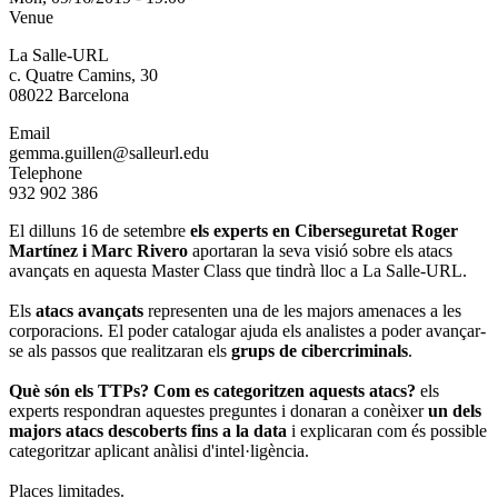
Venue
La Salle-URL
c. Quatre Camins, 30
08022 Barcelona
Email
gemma.guillen@salleurl.edu
Telephone
932 902 386
El dilluns 16 de setembre
els experts en Ciberseguretat Roger
Martínez i Marc Rivero
aportaran la seva visió sobre els atacs
avançats en aquesta Master Class que tindrà lloc a La Salle-URL.
Els
atacs avançats
representen una de les majors amenaces a les
corporacions. El poder catalogar ajuda els analistes a poder avançar-
se als passos que realitzaran els
grups de cibercriminals
.
Què són els TTPs? Com es categoritzen aquests atacs?
els
experts respondran aquestes preguntes i donaran a conèixer
un dels
majors atacs descoberts fins a la data
i explicaran com és possible
categoritzar aplicant anàlisi d'intel·ligència.
Places limitades.