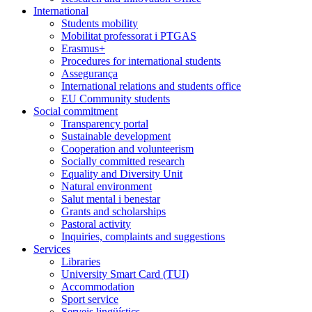
International
Students mobility
Mobilitat professorat i PTGAS
Erasmus+
Procedures for international students
Assegurança
International relations and students office
EU Community students
Social commitment
Transparency portal
Sustainable development
Cooperation and volunteerism
Socially committed research
Equality and Diversity Unit
Natural environment
Salut mental i benestar
Grants and scholarships
Pastoral activity
Inquiries, complaints and suggestions
Services
Libraries
University Smart Card (TUI)
Accommodation
Sport service
Serveis lingüístics