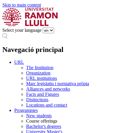
Skip to main content
Select your language
Navegació principal
URL
The Institution
Organization
URL institutions
Marc legislatiu i normativa pròpia
Alliances and networks
Facts and Figures
Distinctions
Locations and contact
Programmes
New students
Course offerings
Bachelor's degrees
University Master's