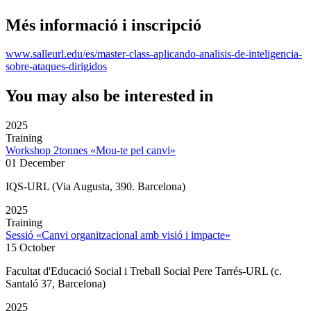
Més informació i inscripció
www.salleurl.edu/es/master-class-aplicando-analisis-de-inteligencia-
sobre-ataques-dirigidos
You may also be interested in
2025
Training
Workshop 2tonnes «Mou-te pel canvi»
01 December
IQS-URL (Via Augusta, 390. Barcelona)
2025
Training
Sessió «Canvi organitzacional amb visió i impacte»
15 October
Facultat d'Educació Social i Treball Social Pere Tarrés-URL (c.
Santaló 37, Barcelona)
2025