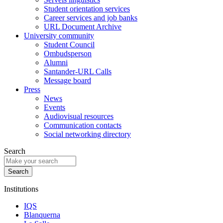
Student orientation services
Career services and job banks
URL Document Archive
University community
Student Council
Ombudsperson
Alumni
Santander-URL Calls
Message board
Press
News
Events
Audiovisual resources
Communication contacts
Social networking directory
Search
Institutions
IQS
Blanquerna