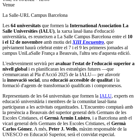
Venue
La Salle-URL Campus Barcelona
Les
64 universitats
que formen la
International Association La
Salle Universities (IALU)
, la xarxa lasal·liana d'educació
universitària, es reuneixen a La Salle Campus Barcelona entre el
10
i el 12 de novembre
amb motiu del
XIII Encuentro
, que
prèviament haurà celebrat entre el 7 i el 9 les primeres jornades al
campus UniLaSalle França a Beauvais, l'altra seu d'aquesta edició.
L'esdeveniment servirà per
avaluar l'estat de l'educació superior a
nivell global
i es planificaran les estratègies futures —que
s'emmarcaran al Pla d'Acció 2025 de la IALU— per afavorir
la
innovació social
, una
educació accessible de qualitat
i la
formació d'agents de transformació qualificats i compromesos.
Representants de les 64 universitats que formen la
IALU
, experts en
educació universitària i membres de la comunitat lasal·liana
participaran a les activitats organitzades. L'Encuentro comptarà amb
la presència a Beauvais del superior general dels Germans de les
Escoles Cristianes, el
Germà Armin Luistro
, i a Barcelona amb el
vicari general dels Germans de les Escoles Cristianes, el
Germà
Carlos Gómez
. A més,
Peter J. Wells
, màxim responsable de la
UNESCO en Educació Superior, serà el convidat especial.