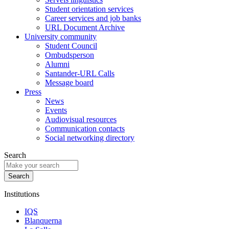
Student orientation services
Career services and job banks
URL Document Archive
University community
Student Council
Ombudsperson
Alumni
Santander-URL Calls
Message board
Press
News
Events
Audiovisual resources
Communication contacts
Social networking directory
Search
Institutions
IQS
Blanquerna