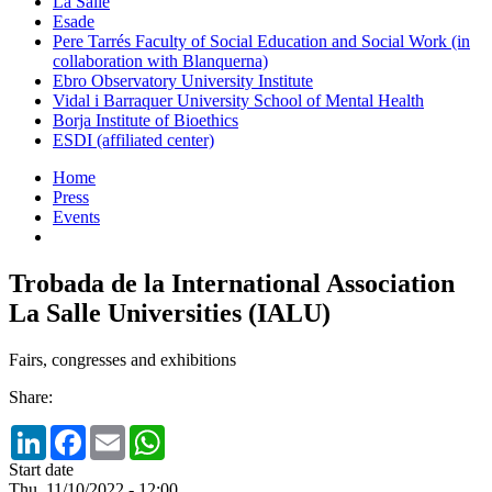
La Salle
Esade
Pere Tarrés Faculty of Social Education and Social Work (in
collaboration with Blanquerna)
Ebro Observatory University Institute
Vidal i Barraquer University School of Mental Health
Borja Institute of Bioethics
ESDI (affiliated center)
Home
Press
Events
Trobada de la International Association
La Salle Universities (IALU)
Fairs, congresses and exhibitions
Share:
LinkedIn
Facebook
Email
WhatsApp
Start date
Thu, 11/10/2022 - 12:00