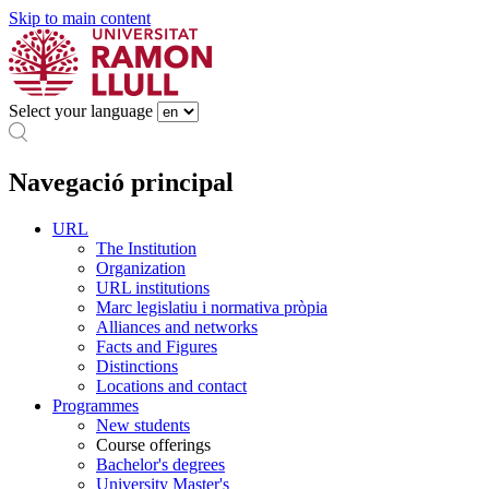
Skip to main content
Select your language
Navegació principal
URL
The Institution
Organization
URL institutions
Marc legislatiu i normativa pròpia
Alliances and networks
Facts and Figures
Distinctions
Locations and contact
Programmes
New students
Course offerings
Bachelor's degrees
University Master's