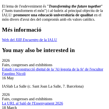
El lema de l'esdeveniment és "
Transforming the future together
"
("Junts transformem el món") i al·ludeix al principal objectiu de la
IALU:
promoure una educació universitària de qualitat
en el
món divers d'avui des del compromís amb els valors catòlics.
Més informació
Web del
XIII Encuentro
de la IALU
You may also be interested in
2026
Fairs, congresses and exhibitions
Estudi i reconstrucció digital de la 'Al·legoria de la fe' de l'escultor
Faustino Nicoli
16 May
IASlab La Salle
(c. Sant Joan La Salle, 7. Barcelona)
2026
Fairs, congresses and exhibitions
La URL al Saló de l'Ensenyament 2026
18 March