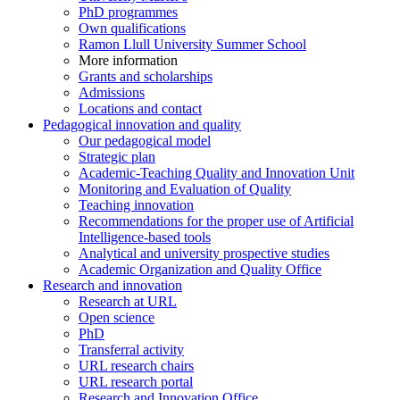
PhD programmes
Own qualifications
Ramon Llull University Summer School
More information
Grants and scholarships
Admissions
Locations and contact
Pedagogical innovation and quality
Our pedagogical model
Strategic plan
Academic-Teaching Quality and Innovation Unit
Monitoring and Evaluation of Quality
Teaching innovation
Recommendations for the proper use of Artificial
Intelligence-based tools
Analytical and university prospective studies
Academic Organization and Quality Office
Research and innovation
Research at URL
Open science
PhD
Transferral activity
URL research chairs
URL research portal
Research and Innovation Office