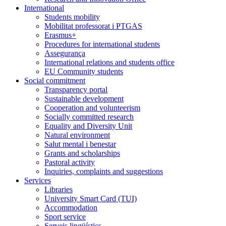
International
Students mobility
Mobilitat professorat i PTGAS
Erasmus+
Procedures for international students
Assegurança
International relations and students office
EU Community students
Social commitment
Transparency portal
Sustainable development
Cooperation and volunteerism
Socially committed research
Equality and Diversity Unit
Natural environment
Salut mental i benestar
Grants and scholarships
Pastoral activity
Inquiries, complaints and suggestions
Services
Libraries
University Smart Card (TUI)
Accommodation
Sport service
Serveis lingüístics