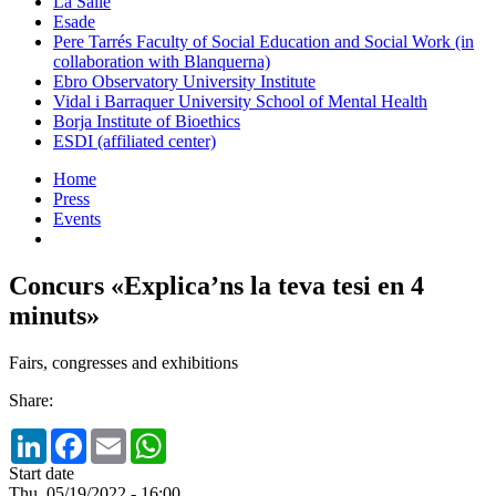
La Salle
Esade
Pere Tarrés Faculty of Social Education and Social Work (in
collaboration with Blanquerna)
Ebro Observatory University Institute
Vidal i Barraquer University School of Mental Health
Borja Institute of Bioethics
ESDI (affiliated center)
Home
Press
Events
Concurs «Explica’ns la teva tesi en 4
minuts»
Fairs, congresses and exhibitions
Share:
LinkedIn
Facebook
Email
WhatsApp
Start date
Thu, 05/19/2022 - 16:00