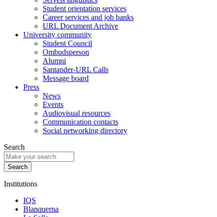
Student orientation services
Career services and job banks
URL Document Archive
University community
Student Council
Ombudsperson
Alumni
Santander-URL Calls
Message board
Press
News
Events
Audiovisual resources
Communication contacts
Social networking directory
Search
Institutions
IQS
Blanquerna