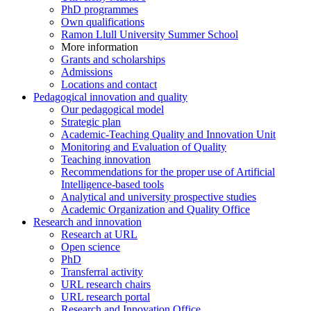
PhD programmes
Own qualifications
Ramon Llull University Summer School
More information
Grants and scholarships
Admissions
Locations and contact
Pedagogical innovation and quality
Our pedagogical model
Strategic plan
Academic-Teaching Quality and Innovation Unit
Monitoring and Evaluation of Quality
Teaching innovation
Recommendations for the proper use of Artificial
Intelligence-based tools
Analytical and university prospective studies
Academic Organization and Quality Office
Research and innovation
Research at URL
Open science
PhD
Transferral activity
URL research chairs
URL research portal
Research and Innovation Office