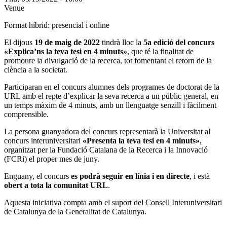
Venue
Format híbrid: presencial i online
El dijous
19 de maig de 2022
tindrà lloc la
5a edició del concurs
«Explica’ns la teva tesi en 4 minuts»
, que té la finalitat de
promoure la divulgació de la recerca, tot fomentant el retorn de la
ciència a la societat.
Participaran en el concurs alumnes dels programes de doctorat de la
URL amb el repte d’explicar la seva recerca a un públic general, en
un temps màxim de 4 minuts, amb un llenguatge senzill i fàcilment
comprensible.
La persona guanyadora del concurs representarà la Universitat al
concurs interuniversitari
«Presenta la teva tesi en 4 minuts»
,
organitzat per la Fundació Catalana de la Recerca i la Innovació
(FCRi) el proper mes de juny.
Enguany, el concurs
es podrà seguir en línia i en directe
, i està
obert a tota la comunitat URL
.
Aquesta iniciativa compta amb el suport del Consell Interuniversitari
de Catalunya de la Generalitat de Catalunya.