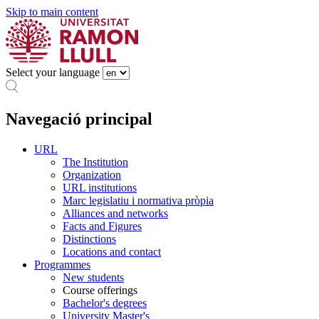
Skip to main content
Select your language
Navegació principal
URL
The Institution
Organization
URL institutions
Marc legislatiu i normativa pròpia
Alliances and networks
Facts and Figures
Distinctions
Locations and contact
Programmes
New students
Course offerings
Bachelor's degrees
University Master's