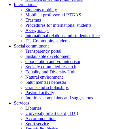
International
Students mobility
Mobilitat professorat i PTGAS
Erasmus+
Procedures for international students
Assegurança
International relations and students office
EU Community students
Social commitment
Transparency portal
Sustainable development
Cooperation and volunteerism
Socially committed research
Equality and Diversity Unit
Natural environment
Salut mental i benestar
Grants and scholarships
Pastoral activity
Inquiries, complaints and suggestions
Services
Libraries
University Smart Card (TUI)
Accommodation
Sport service
Serveis lingüístics