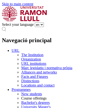
Skip to main content
Select your language
Navegació principal
URL
The Institution
Organization
URL institutions
Marc legislatiu i normativa pròpia
Alliances and networks
Facts and Figures
Distinctions
Locations and contact
Programmes
New students
Course offerings
Bachelor's degrees
University Master's