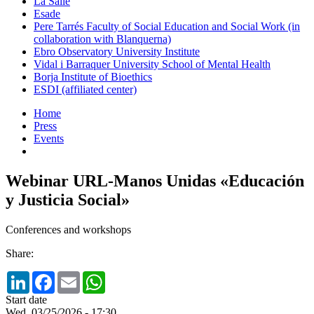
La Salle
Esade
Pere Tarrés Faculty of Social Education and Social Work (in
collaboration with Blanquerna)
Ebro Observatory University Institute
Vidal i Barraquer University School of Mental Health
Borja Institute of Bioethics
ESDI (affiliated center)
Home
Press
Events
Webinar URL-Manos Unidas «Educación
y Justicia Social»
Conferences and workshops
Share:
LinkedIn
Facebook
Email
WhatsApp
Start date
Wed, 03/25/2026 - 17:30