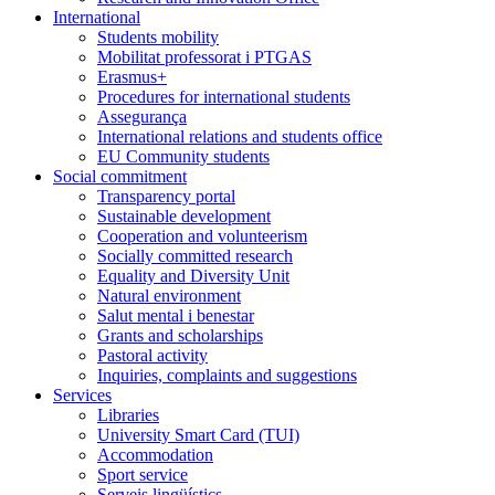
International
Students mobility
Mobilitat professorat i PTGAS
Erasmus+
Procedures for international students
Assegurança
International relations and students office
EU Community students
Social commitment
Transparency portal
Sustainable development
Cooperation and volunteerism
Socially committed research
Equality and Diversity Unit
Natural environment
Salut mental i benestar
Grants and scholarships
Pastoral activity
Inquiries, complaints and suggestions
Services
Libraries
University Smart Card (TUI)
Accommodation
Sport service
Serveis lingüístics