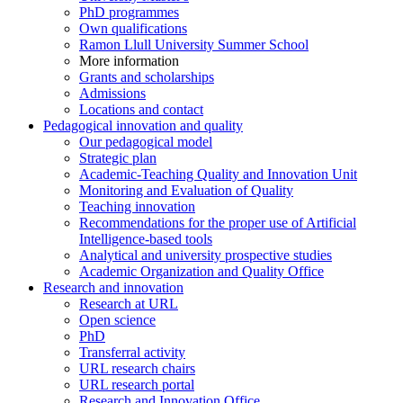
PhD programmes
Own qualifications
Ramon Llull University Summer School
More information
Grants and scholarships
Admissions
Locations and contact
Pedagogical innovation and quality
Our pedagogical model
Strategic plan
Academic-Teaching Quality and Innovation Unit
Monitoring and Evaluation of Quality
Teaching innovation
Recommendations for the proper use of Artificial
Intelligence-based tools
Analytical and university prospective studies
Academic Organization and Quality Office
Research and innovation
Research at URL
Open science
PhD
Transferral activity
URL research chairs
URL research portal
Research and Innovation Office