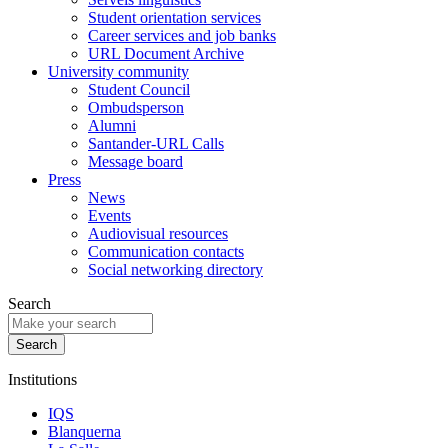
Student orientation services
Career services and job banks
URL Document Archive
University community
Student Council
Ombudsperson
Alumni
Santander-URL Calls
Message board
Press
News
Events
Audiovisual resources
Communication contacts
Social networking directory
Search
Institutions
IQS
Blanquerna