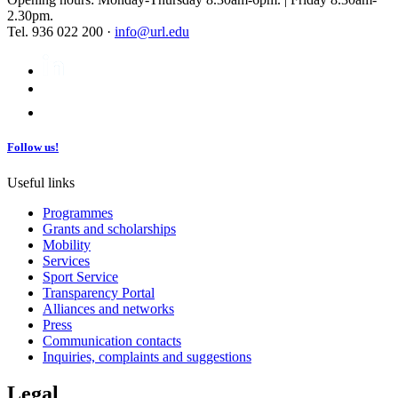
2.30pm.
Tel. 936 022 200 ·
info@url.edu
Follow us!
Useful links
Programmes
Grants and scholarships
Mobility
Services
Sport Service
Transparency Portal
Alliances and networks
Press
Communication contacts
Inquiries, complaints and suggestions
Legal