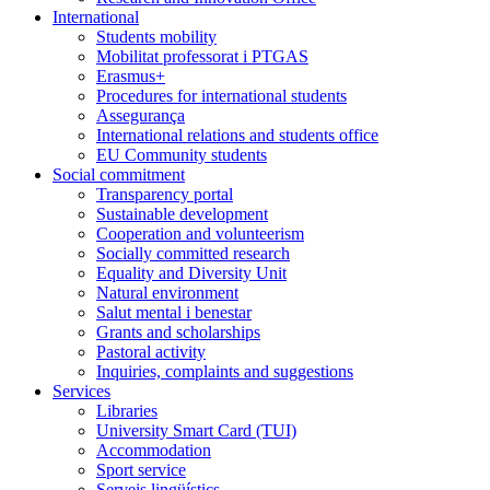
International
Students mobility
Mobilitat professorat i PTGAS
Erasmus+
Procedures for international students
Assegurança
International relations and students office
EU Community students
Social commitment
Transparency portal
Sustainable development
Cooperation and volunteerism
Socially committed research
Equality and Diversity Unit
Natural environment
Salut mental i benestar
Grants and scholarships
Pastoral activity
Inquiries, complaints and suggestions
Services
Libraries
University Smart Card (TUI)
Accommodation
Sport service
Serveis lingüístics