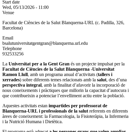
Start date
Wed, 05/13/2026 - 11:00
Venue
Facultat de Ciències de la Salut Blanquerna-URL (c.
Padilla, 326,
Barcelona)
Email
bsalutuniversitatgentgran@blanquerna.url.edu
Telephone
932533256
La
Universitat per a la Gent Gran
és un projecte impulsat per la
Facultat de Ciències de la Salut Blanquerna -Universitat
Ramon Llull
, amb un programa anual d’activitats (
tallers i
xerrades
) sobre diferents temes relacionats amb la
salut
, des d’una
perspectiva integral
, amb la finalitat d’afavorir la incorporació de
nous coneixements i pràctiques que millorin la capacitat d’autocura i
que contribueixin a potenciar l’envelliment actiu entre la població.
Aquestes activitats estan
impartides per professorat de
Blanquerna-URL i professionals de la salut
referents en diferents
àrees de coneixement: la Farmacologia, la Fisioteràpia, la Infermeria
i la Nutrició Humana i Dietètica.
El programa està adreçat
a les persones grans que volen ampliar