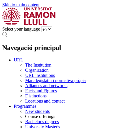
Skip to main content
Select your language
Navegació principal
URL
The Institution
Organization
URL institutions
Marc legislatiu i normativa pròpia
Alliances and networks
Facts and Figures
Distinctions
Locations and contact
Programmes
New students
Course offerings
Bachelor's degrees
University Master's