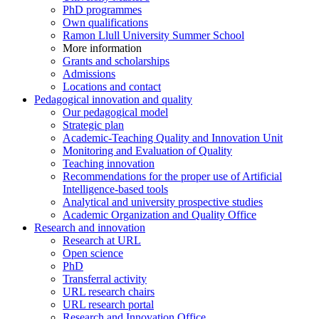
PhD programmes
Own qualifications
Ramon Llull University Summer School
More information
Grants and scholarships
Admissions
Locations and contact
Pedagogical innovation and quality
Our pedagogical model
Strategic plan
Academic-Teaching Quality and Innovation Unit
Monitoring and Evaluation of Quality
Teaching innovation
Recommendations for the proper use of Artificial
Intelligence-based tools
Analytical and university prospective studies
Academic Organization and Quality Office
Research and innovation
Research at URL
Open science
PhD
Transferral activity
URL research chairs
URL research portal
Research and Innovation Office