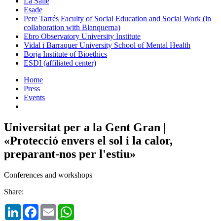
La Salle
Esade
Pere Tarrés Faculty of Social Education and Social Work (in
collaboration with Blanquerna)
Ebro Observatory University Institute
Vidal i Barraquer University School of Mental Health
Borja Institute of Bioethics
ESDI (affiliated center)
Home
Press
Events
Universitat per a la Gent Gran |
«Protecció envers el sol i la calor,
preparant-nos per l'estiu»
Conferences and workshops
Share:
LinkedIn
Facebook
Email
WhatsApp