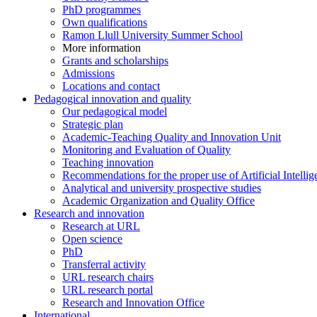
PhD programmes
Own qualifications
Ramon Llull University Summer School
More information
Grants and scholarships
Admissions
Locations and contact
Pedagogical innovation and quality
Our pedagogical model
Strategic plan
Academic-Teaching Quality and Innovation Unit
Monitoring and Evaluation of Quality
Teaching innovation
Recommendations for the proper use of Artificial Intellig
Analytical and university prospective studies
Academic Organization and Quality Office
Research and innovation
Research at URL
Open science
PhD
Transferral activity
URL research chairs
URL research portal
Research and Innovation Office
International