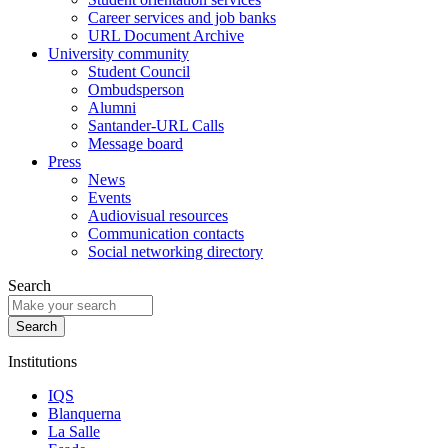
Career services and job banks
URL Document Archive
University community
Student Council
Ombudsperson
Alumni
Santander-URL Calls
Message board
Press
News
Events
Audiovisual resources
Communication contacts
Social networking directory
Search
Institutions
IQS
Blanquerna
La Salle