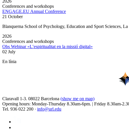
2026
Conferences and workshops
ENGAGE.EU Annual Conference
21 October
Blanquerna School of Psychology, Education and Sport Sciences, L
2026
Conferences and workshops
Obs Webinar «L’espiritualitat en la missió digital»
02 July
En línia
Claravall 1-3. 08022 Barcelona
(show me on map)
Opening hours: Monday-Thursday 8.30am-6pm. | Friday 8.30am-2.3
Tel. 936 022 200 ·
info@url.edu