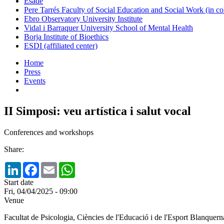
Esade
Pere Tarrés Faculty of Social Education and Social Work (in co
Ebro Observatory University Institute
Vidal i Barraquer University School of Mental Health
Borja Institute of Bioethics
ESDI (affiliated center)
Home
Press
Events
II Simposi: veu artística i salut vocal
Conferences and workshops
Share:
LinkedIn
Facebook
Email
WhatsApp
Start date
Fri, 04/04/2025 - 09:00
Venue
Facultat de Psicologia, Ciències de l'Educació i de l'Esport Blanquer