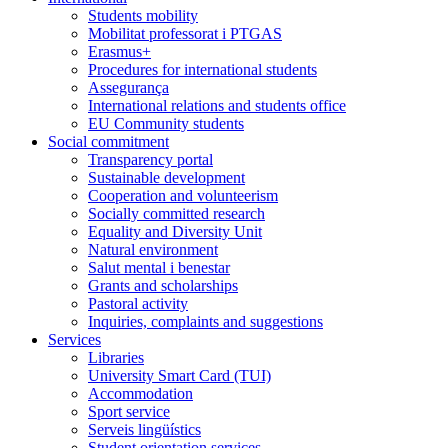
Students mobility
Mobilitat professorat i PTGAS
Erasmus+
Procedures for international students
Assegurança
International relations and students office
EU Community students
Social commitment
Transparency portal
Sustainable development
Cooperation and volunteerism
Socially committed research
Equality and Diversity Unit
Natural environment
Salut mental i benestar
Grants and scholarships
Pastoral activity
Inquiries, complaints and suggestions
Services
Libraries
University Smart Card (TUI)
Accommodation
Sport service
Serveis lingüístics
Student orientation services