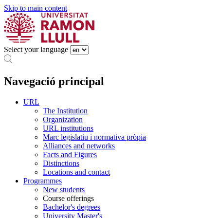
Skip to main content
Select your language
Navegació principal
URL
The Institution
Organization
URL institutions
Marc legislatiu i normativa pròpia
Alliances and networks
Facts and Figures
Distinctions
Locations and contact
Programmes
New students
Course offerings
Bachelor's degrees
University Master's