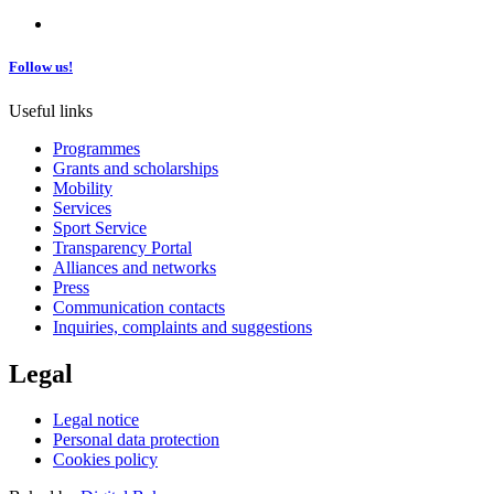
Follow us!
Useful links
Programmes
Grants and scholarships
Mobility
Services
Sport Service
Transparency Portal
Alliances and networks
Press
Communication contacts
Inquiries, complaints and suggestions
Legal
Legal notice
Personal data protection
Cookies policy