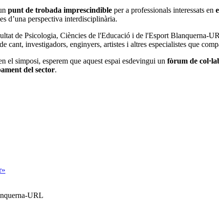
 un
punt de trobada imprescindible
per a professionals interessats en
e
es d’una perspectiva interdisciplinària.
ultat de Psicologia, Ciències de l'Educació i de l'Esport Blanquerna-U
 de cant, investigadors, enginyers, artistes i altres especialistes que co
m en el simposi, esperem que aquest espai esdevingui un
fòrum de col·la
pament del sector
.
r»
Blanquerna-URL