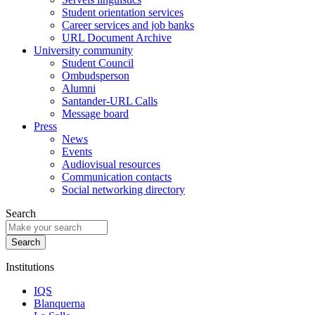
Student orientation services
Career services and job banks
URL Document Archive
University community
Student Council
Ombudsperson
Alumni
Santander-URL Calls
Message board
Press
News
Events
Audiovisual resources
Communication contacts
Social networking directory
Search
Institutions
IQS
Blanquerna