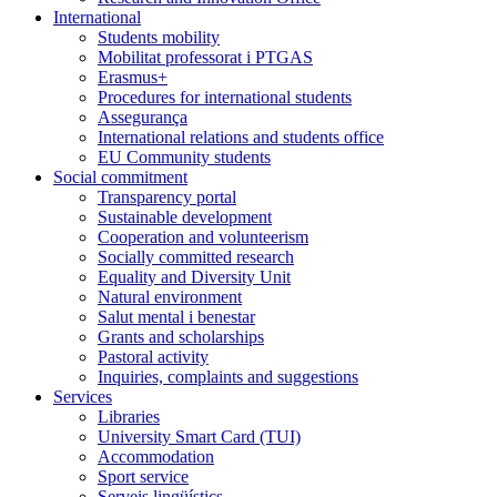
International
Students mobility
Mobilitat professorat i PTGAS
Erasmus+
Procedures for international students
Assegurança
International relations and students office
EU Community students
Social commitment
Transparency portal
Sustainable development
Cooperation and volunteerism
Socially committed research
Equality and Diversity Unit
Natural environment
Salut mental i benestar
Grants and scholarships
Pastoral activity
Inquiries, complaints and suggestions
Services
Libraries
University Smart Card (TUI)
Accommodation
Sport service
Serveis lingüístics