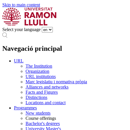
Skip to main content
Select your language
Navegació principal
URL
The Institution
Organization
URL institutions
Marc legislatiu i normativa pròpia
Alliances and networks
Facts and Figures
Distinctions
Locations and contact
Programmes
New students
Course offerings
Bachelor's degrees
University Master's