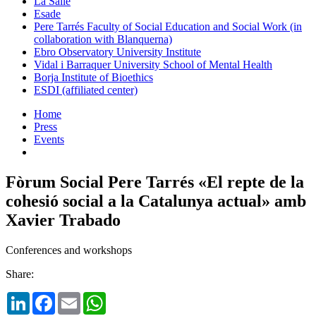
La Salle
Esade
Pere Tarrés Faculty of Social Education and Social Work (in
collaboration with Blanquerna)
Ebro Observatory University Institute
Vidal i Barraquer University School of Mental Health
Borja Institute of Bioethics
ESDI (affiliated center)
Home
Press
Events
Fòrum Social Pere Tarrés «El repte de la
cohesió social a la Catalunya actual» amb
Xavier Trabado
Conferences and workshops
Share:
LinkedIn
Facebook
Email
WhatsApp