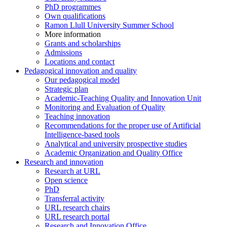
PhD programmes
Own qualifications
Ramon Llull University Summer School
More information
Grants and scholarships
Admissions
Locations and contact
Pedagogical innovation and quality
Our pedagogical model
Strategic plan
Academic-Teaching Quality and Innovation Unit
Monitoring and Evaluation of Quality
Teaching innovation
Recommendations for the proper use of Artificial
Intelligence-based tools
Analytical and university prospective studies
Academic Organization and Quality Office
Research and innovation
Research at URL
Open science
PhD
Transferral activity
URL research chairs
URL research portal
Research and Innovation Office