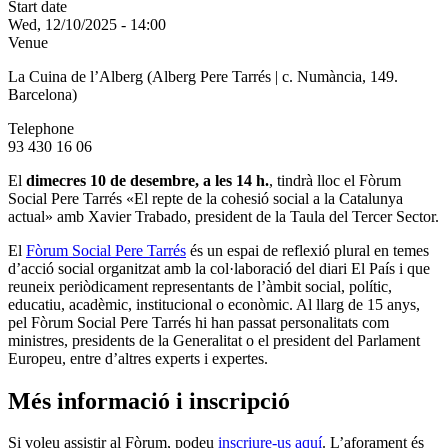
Start date
Wed, 12/10/2025 - 14:00
Venue
La Cuina de l’Alberg (Alberg Pere Tarrés | c. Numància, 149.
Barcelona)
Telephone
93 430 16 06
El
dimecres 10 de desembre, a les 14 h.
, tindrà lloc el
Fòrum
Social Pere Tarrés «El repte de la cohesió social a la Catalunya
actual» amb Xavier Trabado, president de la Taula del Tercer Sector.
El
Fòrum Social Pere Tarrés
és un espai de reflexió plural en temes
d’acció social organitzat amb la col·laboració del diari El País i que
reuneix periòdicament representants de l’àmbit social, polític,
educatiu, acadèmic, institucional o econòmic. Al llarg de 15 anys,
pel Fòrum Social Pere Tarrés hi han passat personalitats com
ministres, presidents de la Generalitat o el president del Parlament
Europeu, entre d’altres experts i expertes.
Més informació i inscripció
Si voleu assistir al Fòrum, podeu
inscriure-us aquí
. L’aforament és