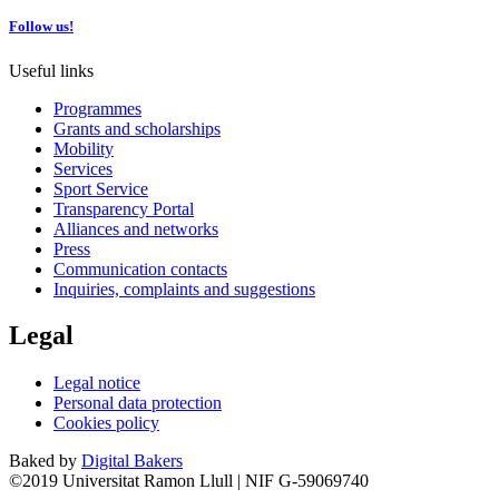
Follow us!
Useful links
Programmes
Grants and scholarships
Mobility
Services
Sport Service
Transparency Portal
Alliances and networks
Press
Communication contacts
Inquiries, complaints and suggestions
Legal
Legal notice
Personal data protection
Cookies policy
Baked by
Digital Bakers
©2019 Universitat Ramon Llull | NIF G-59069740