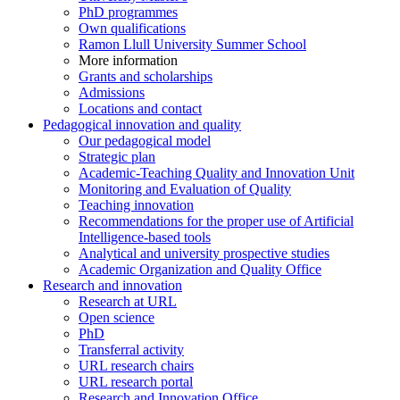
PhD programmes
Own qualifications
Ramon Llull University Summer School
More information
Grants and scholarships
Admissions
Locations and contact
Pedagogical innovation and quality
Our pedagogical model
Strategic plan
Academic-Teaching Quality and Innovation Unit
Monitoring and Evaluation of Quality
Teaching innovation
Recommendations for the proper use of Artificial
Intelligence-based tools
Analytical and university prospective studies
Academic Organization and Quality Office
Research and innovation
Research at URL
Open science
PhD
Transferral activity
URL research chairs
URL research portal
Research and Innovation Office