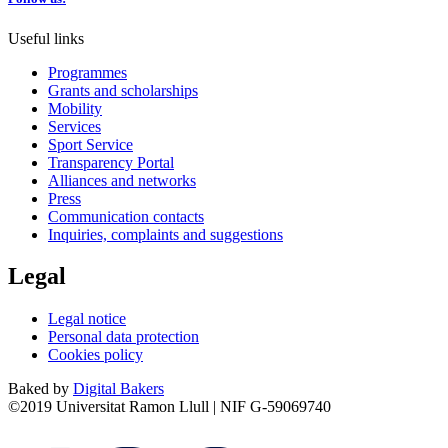
Useful links
Programmes
Grants and scholarships
Mobility
Services
Sport Service
Transparency Portal
Alliances and networks
Press
Communication contacts
Inquiries, complaints and suggestions
Legal
Legal notice
Personal data protection
Cookies policy
Baked by
Digital Bakers
©2019 Universitat Ramon Llull | NIF G-59069740