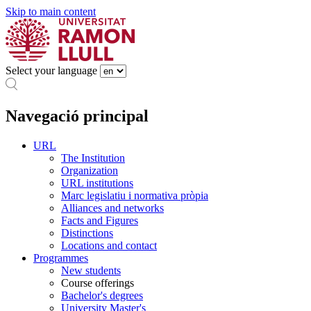
Skip to main content
Select your language
Navegació principal
URL
The Institution
Organization
URL institutions
Marc legislatiu i normativa pròpia
Alliances and networks
Facts and Figures
Distinctions
Locations and contact
Programmes
New students
Course offerings
Bachelor's degrees
University Master's