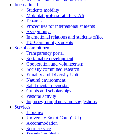
International
Students mobility
Mobilitat professorat i PTGAS
Erasmus+
Procedures for international students
Assegurança
International relations and students office
EU Community students
Social commitment
Transparency portal
Sustainable development
Cooperation and volunteerism
Socially committed research
Equality and Diversity Unit
Natural environment
Salut mental i benestar
Grants and scholarships
Pastoral activity
Inquiries, complaints and suggestions
Services
Libraries
University Smart Card (TUI)
Accommodation
Sport service
Serveis lingüístics