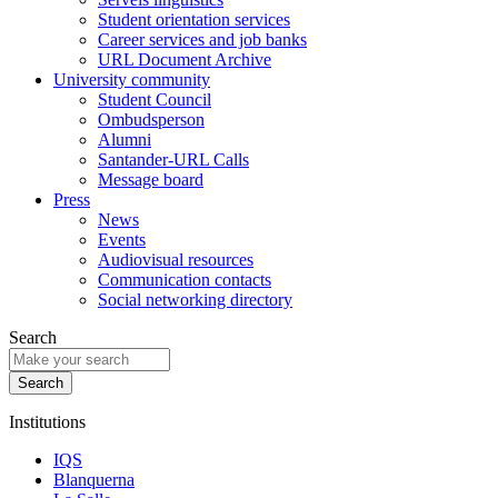
Student orientation services
Career services and job banks
URL Document Archive
University community
Student Council
Ombudsperson
Alumni
Santander-URL Calls
Message board
Press
News
Events
Audiovisual resources
Communication contacts
Social networking directory
Search
Institutions
IQS
Blanquerna