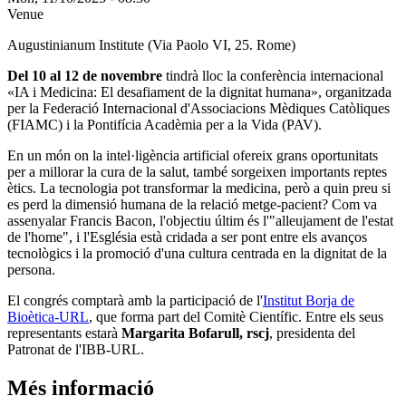
Venue
Augustinianum Institute (Via Paolo VI, 25. Rome)
Del 10 al 12 de novembre
tindrà lloc la conferència internacional
«IA i Medicina: El desafiament de la dignitat humana», organitzada
per la Federació Internacional d'Associacions Mèdiques Catòliques
(FIAMC) i la Pontifícia Acadèmia per a la Vida (PAV).
En un món on la intel·ligència artificial ofereix grans oportunitats
per a millorar la cura de la salut, també sorgeixen importants reptes
ètics. La tecnologia pot transformar la medicina, però a quin preu si
es perd la dimensió humana de la relació metge-pacient? Com va
assenyalar Francis Bacon, l'objectiu últim és l'"alleujament de l'estat
de l'home", i l'Església està cridada a ser pont entre els avanços
tecnològics i la promoció d'una cultura centrada en la dignitat de la
persona.
El congrés comptarà amb la participació de l'
Institut Borja de
Bioètica-URL
, que forma part del Comitè Científic. Entre els seus
representants estarà
Margarita Bofarull, rscj
, presidenta del
Patronat de l'IBB-URL.
Més informació