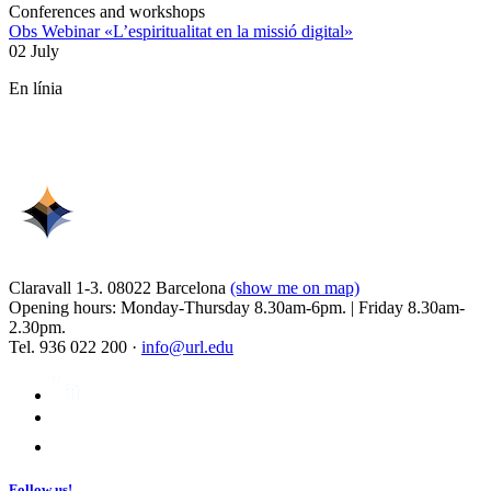
Conferences and workshops
Obs Webinar «L’espiritualitat en la missió digital»
02 July
En línia
Claravall 1-3. 08022 Barcelona
(show me on map)
Opening hours: Monday-Thursday 8.30am-6pm. | Friday 8.30am-
2.30pm.
Tel. 936 022 200 ·
info@url.edu
Follow us!