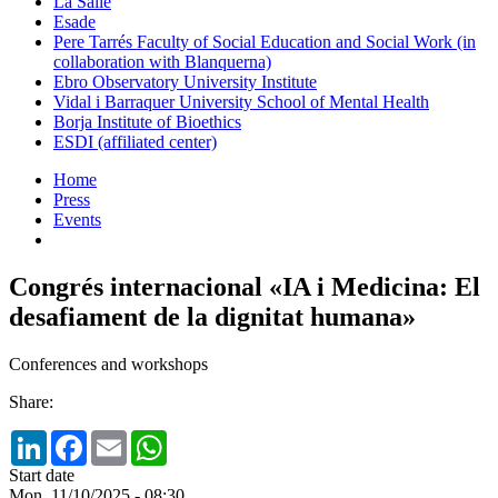
La Salle
Esade
Pere Tarrés Faculty of Social Education and Social Work (in
collaboration with Blanquerna)
Ebro Observatory University Institute
Vidal i Barraquer University School of Mental Health
Borja Institute of Bioethics
ESDI (affiliated center)
Home
Press
Events
Congrés internacional «IA i Medicina: El
desafiament de la dignitat humana»
Conferences and workshops
Share:
LinkedIn
Facebook
Email
WhatsApp
Start date
Mon, 11/10/2025 - 08:30