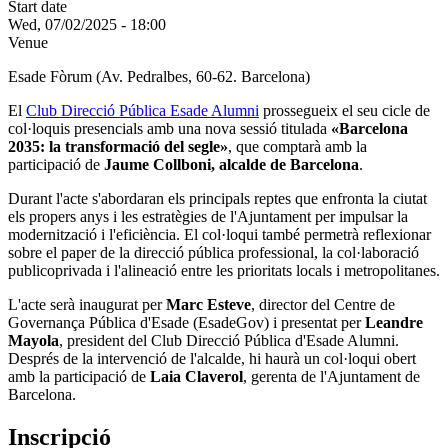
Start date
Wed, 07/02/2025 - 18:00
Venue
Esade Fòrum (Av. Pedralbes, 60-62. Barcelona)
El
Club Direcció Pública Esade Alumni
prossegueix el seu cicle de
col·loquis presencials amb una nova sessió titulada
«Barcelona
2035: la transformació del segle»
, que comptarà amb la
participació de
Jaume Collboni, alcalde de Barcelona
.
Durant l'acte s'abordaran els principals reptes que enfronta la ciutat
els propers anys i les estratègies de l'Ajuntament per impulsar la
modernització i l'eficiència. El col·loqui també permetrà reflexionar
sobre el paper de la direcció pública professional, la col·laboració
publicoprivada i l'alineació entre les prioritats locals i metropolitanes.
L'acte serà inaugurat per
Marc Esteve
, director del Centre de
Governança Pública d'Esade (EsadeGov) i presentat per
Leandre
Mayola
, president del Club Direcció Pública d'Esade Alumni.
Després de la intervenció de l'alcalde, hi haurà un col·loqui obert
amb la participació de
Laia Claverol
, gerenta de l'Ajuntament de
Barcelona.
Inscripció