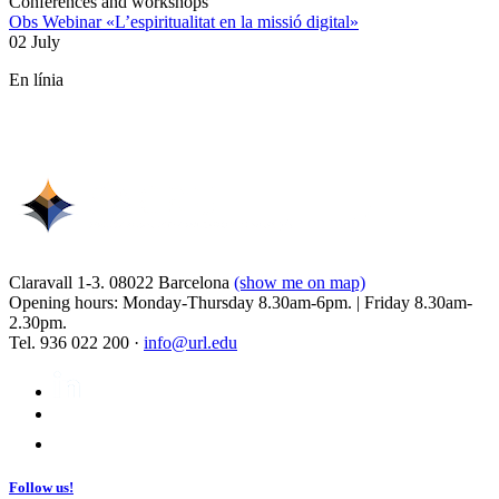
Conferences and workshops
Obs Webinar «L’espiritualitat en la missió digital»
02 July
En línia
Claravall 1-3. 08022 Barcelona
(show me on map)
Opening hours: Monday-Thursday 8.30am-6pm. | Friday 8.30am-
2.30pm.
Tel. 936 022 200 ·
info@url.edu
Follow us!