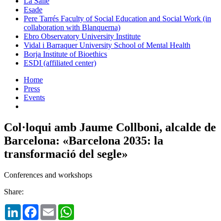
La Salle
Esade
Pere Tarrés Faculty of Social Education and Social Work (in
collaboration with Blanquerna)
Ebro Observatory University Institute
Vidal i Barraquer University School of Mental Health
Borja Institute of Bioethics
ESDI (affiliated center)
Home
Press
Events
Col·loqui amb Jaume Collboni, alcalde de
Barcelona: «Barcelona 2035: la
transformació del segle»
Conferences and workshops
Share:
LinkedIn
Facebook
Email
WhatsApp