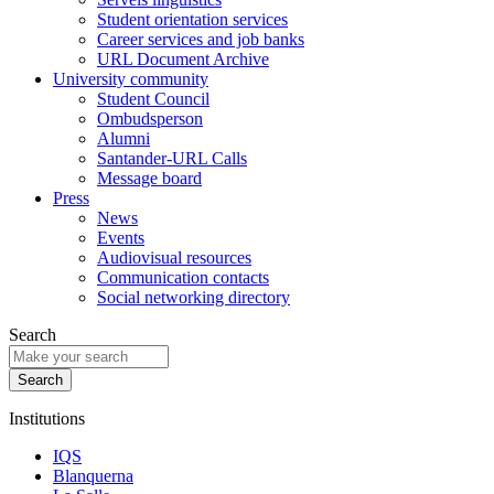
Student orientation services
Career services and job banks
URL Document Archive
University community
Student Council
Ombudsperson
Alumni
Santander-URL Calls
Message board
Press
News
Events
Audiovisual resources
Communication contacts
Social networking directory
Search
Institutions
IQS
Blanquerna