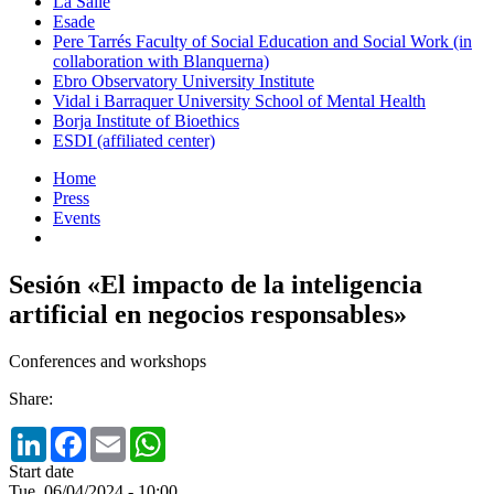
La Salle
Esade
Pere Tarrés Faculty of Social Education and Social Work (in
collaboration with Blanquerna)
Ebro Observatory University Institute
Vidal i Barraquer University School of Mental Health
Borja Institute of Bioethics
ESDI (affiliated center)
Home
Press
Events
Sesión «El impacto de la inteligencia
artificial en negocios responsables»
Conferences and workshops
Share:
LinkedIn
Facebook
Email
WhatsApp
Start date
Tue, 06/04/2024 - 10:00