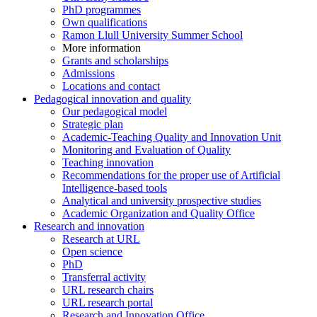
PhD programmes
Own qualifications
Ramon Llull University Summer School
More information
Grants and scholarships
Admissions
Locations and contact
Pedagogical innovation and quality
Our pedagogical model
Strategic plan
Academic-Teaching Quality and Innovation Unit
Monitoring and Evaluation of Quality
Teaching innovation
Recommendations for the proper use of Artificial
Intelligence-based tools
Analytical and university prospective studies
Academic Organization and Quality Office
Research and innovation
Research at URL
Open science
PhD
Transferral activity
URL research chairs
URL research portal
Research and Innovation Office