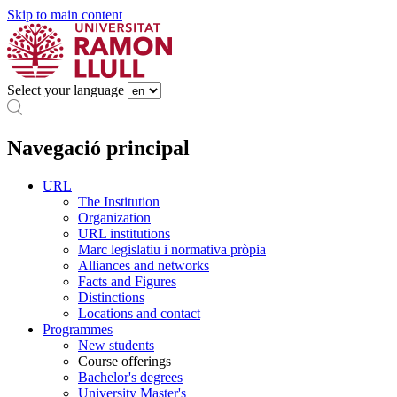
Skip to main content
Select your language
Navegació principal
URL
The Institution
Organization
URL institutions
Marc legislatiu i normativa pròpia
Alliances and networks
Facts and Figures
Distinctions
Locations and contact
Programmes
New students
Course offerings
Bachelor's degrees
University Master's