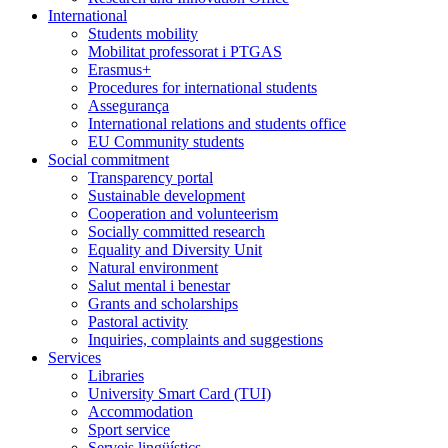
International
Students mobility
Mobilitat professorat i PTGAS
Erasmus+
Procedures for international students
Assegurança
International relations and students office
EU Community students
Social commitment
Transparency portal
Sustainable development
Cooperation and volunteerism
Socially committed research
Equality and Diversity Unit
Natural environment
Salut mental i benestar
Grants and scholarships
Pastoral activity
Inquiries, complaints and suggestions
Services
Libraries
University Smart Card (TUI)
Accommodation
Sport service
Serveis lingüístics