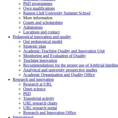
PhD programmes
Own qualifications
Ramon Llull University Summer School
More information
Grants and scholarships
Admissions
Locations and contact
Pedagogical innovation and quality
Our pedagogical model
Strategic plan
Academic-Teaching Quality and Innovation Unit
Monitoring and Evaluation of Quality
Teaching innovation
Recommendations for the proper use of Artificial Intellig
Analytical and university prospective studies
Academic Organization and Quality Office
Research and innovation
Research at URL
Open science
PhD
Transferral activity
URL research chairs
URL research portal
Research and Innovation Office
International