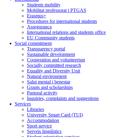
Students mobility
Mobilitat professorat i PTGAS
Erasmus+
Procedures for international students
Assegurança
International relations and students office
EU Community students
Social commitment
Transparency portal
Sustainable development
Cooperation and volunteerism
Socially committed research
Equality and Diversity Unit
Natural environment
Salut mental i benestar
Grants and scholarships
Pastoral activity
Inquiries, complaints and suggestions
Services
Libraries
University Smart Card (TUI)
Accommodation
Sport service
Serveis lingüístics
Student orientation services