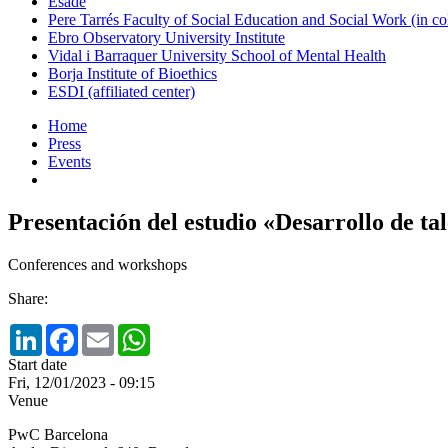
Esade
Pere Tarrés Faculty of Social Education and Social Work (in co
Ebro Observatory University Institute
Vidal i Barraquer University School of Mental Health
Borja Institute of Bioethics
ESDI (affiliated center)
Home
Press
Events
Presentación del estudio «Desarrollo de t
Conferences and workshops
Share:
LinkedIn
Facebook
Email
WhatsApp
Start date
Fri, 12/01/2023 - 09:15
Venue
PwC Barcelona