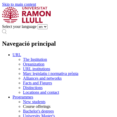
Skip to main content
Select your language
Navegació principal
URL
The Institution
Organization
URL institutions
Marc legislatiu i normativa pròpia
Alliances and networks
Facts and Figures
Distinctions
Locations and contact
Programmes
New students
Course offerings
Bachelor's degrees
University Master's