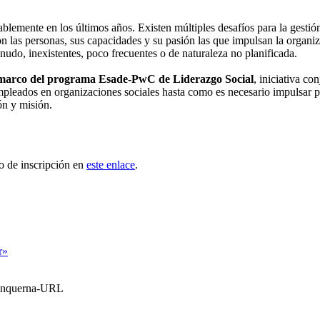
blemente en los últimos años. Existen múltiples desafíos para la gestión
las personas, sus capacidades y su pasión las que impulsan la organiza
enudo, inexistentes, poco frecuentes o de naturaleza no planificada.
l marco del programa Esade-PwC de Liderazgo Social
, iniciativa c
empleados en organizaciones sociales hasta como es necesario impulsar p
ón y misión.
o de inscripción en
este enlace
.
r»
Blanquerna-URL