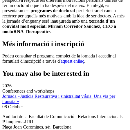
perspectiva respecte les diferents motivacions personals darrera de
fer un doctorat i què hi ha després del mateix. En afegit, es
presentaran els
programes de doctorat
per il·lustrar el camí a
recórrer per aquells més motivats amb la idea de ser doctors. A més,
la jornada d’enguany serà inaugurada amb una
xerrada d’un
convidat molt especial: Miriam Corredor Sánchez, CEO a
noctuRNA Therapeutics
.
Més informació i inscripció
Podeu consultar el programa complet de la jornada i accedir al
formulari d'inscripció a través d'
aquest enllaç
.
You may also be interested in
2026
Conferences and workshops
Jornada «Justícia Restaurativa i sinistralitat viària. Una via per
transitar»
08 October
Auditori de la Facultat de Comunicació i Relacions Internacionals
Blanquerna-URL
Plaça Joan Coromines, s/n. Barcelona