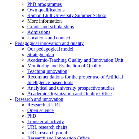
PhD programmes
Own qualifications
Ramon Llull University Summer School
More information
Grants and scholarships
Admissions
Locations and contact
Pedagogical innovation and quality
Our pedagogical model
Strategic plan
Academic-Teaching Quality and Innovation Unit
Monitoring and Evaluation of Quality
Teaching innovation
Recommendations for the proper use of Artificial
Intelligence-based tools
Analytical and university prospective studies
Academic Organization and Quality Office
Research and innovation
Research at URL
Open science
PhD
Transferral activity
URL research chairs
URL research portal
Research and Innovation Office