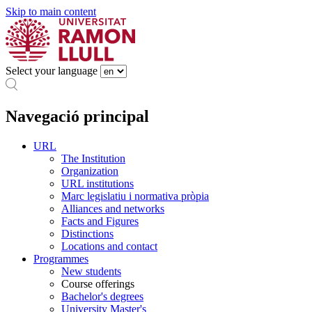
Skip to main content
Select your language
Navegació principal
URL
The Institution
Organization
URL institutions
Marc legislatiu i normativa pròpia
Alliances and networks
Facts and Figures
Distinctions
Locations and contact
Programmes
New students
Course offerings
Bachelor's degrees
University Master's