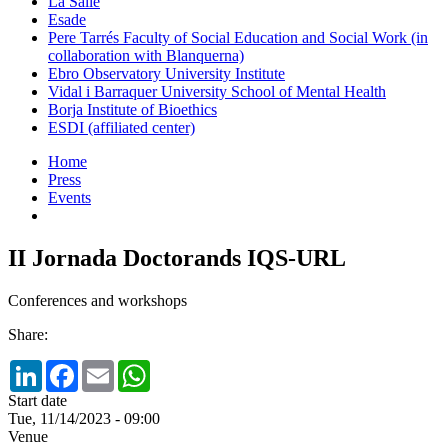
La Salle
Esade
Pere Tarrés Faculty of Social Education and Social Work (in
collaboration with Blanquerna)
Ebro Observatory University Institute
Vidal i Barraquer University School of Mental Health
Borja Institute of Bioethics
ESDI (affiliated center)
Home
Press
Events
II Jornada Doctorands IQS-URL
Conferences and workshops
Share:
LinkedIn
Facebook
Email
WhatsApp
Start date
Tue, 11/14/2023 - 09:00
Venue