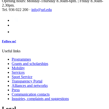
Opening hours: Monday-Thursday 8.30am-6pm. | Friday 8.30am-
2.30pm.
Tel. 936 022 200 ·
info@url.edu
Follow us!
Useful links
Programmes
Grants and scholarships
Mobility
Services
Sport Service
Transparency Portal
Alliances and networks
Press
Communication contacts
Inquiries, complaints and suggestions
Legal