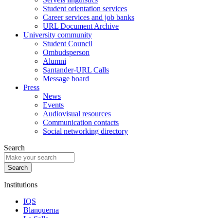
Student orientation services
Career services and job banks
URL Document Archive
University community
Student Council
Ombudsperson
Alumni
Santander-URL Calls
Message board
Press
News
Events
Audiovisual resources
Communication contacts
Social networking directory
Search
Institutions
IQS
Blanquerna