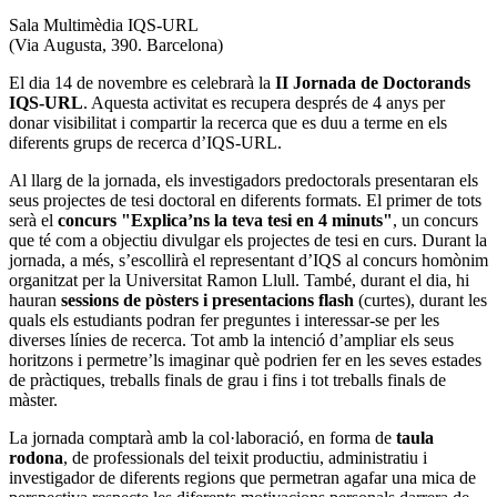
Sala Multimèdia IQS-URL
(Via Augusta, 390. Barcelona)
El dia 14 de novembre es celebrarà la
II Jornada de Doctorands
IQS-URL
. Aquesta activitat es recupera després de 4 anys per
donar visibilitat i compartir la recerca que es duu a terme en els
diferents grups de recerca d’IQS-URL.
Al llarg de la jornada, els investigadors predoctorals presentaran els
seus projectes de tesi doctoral en diferents formats. El primer de tots
serà el
concurs "Explica’ns la teva tesi en 4 minuts"
, un concurs
que té com a objectiu divulgar els projectes de tesi en curs. Durant la
jornada, a més, s’escollirà el representant d’IQS al concurs homònim
organitzat per la Universitat Ramon Llull. També, durant el dia, hi
hauran
sessions de pòsters i presentacions flash
(curtes), durant les
quals els estudiants podran fer preguntes i interessar-se per les
diverses línies de recerca. Tot amb la intenció d’ampliar els seus
horitzons i permetre’ls imaginar què podrien fer en les seves estades
de pràctiques, treballs finals de grau i fins i tot treballs finals de
màster.
La jornada comptarà amb la col·laboració, en forma de
taula
rodona
, de professionals del teixit productiu, administratiu i
investigador de diferents regions que permetran agafar una mica de