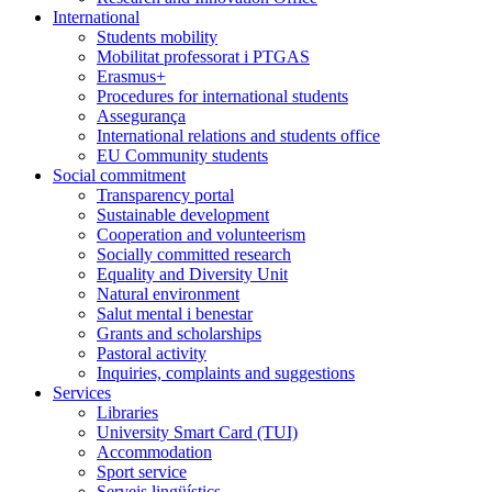
International
Students mobility
Mobilitat professorat i PTGAS
Erasmus+
Procedures for international students
Assegurança
International relations and students office
EU Community students
Social commitment
Transparency portal
Sustainable development
Cooperation and volunteerism
Socially committed research
Equality and Diversity Unit
Natural environment
Salut mental i benestar
Grants and scholarships
Pastoral activity
Inquiries, complaints and suggestions
Services
Libraries
University Smart Card (TUI)
Accommodation
Sport service
Serveis lingüístics